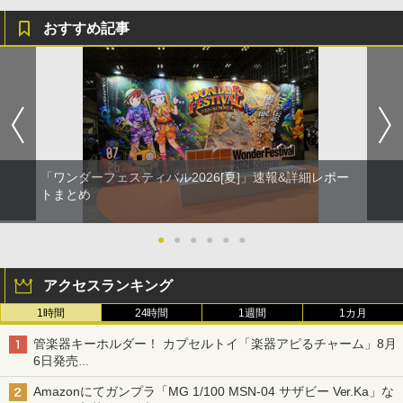
おすすめ記事
「ワンダーフェスティバル2026[夏]」速報&詳細レポー
トまとめ
●
●
●
●
●
●
アクセスランキング
1時間
24時間
1週間
1カ月
管楽器キーホルダー！ カプセルトイ「楽器アピるチャーム」8月
6日発売
チューバ、テナサクなど5種各3色
Amazonにてガンプラ「MG 1/100 MSN-04 サザビー Ver.Ka」な