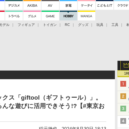
モデル
フィギュア
トイガン
RC
グッズ
玩具
工具
1
ス「giftool（ギフトゥール）」。
んな遊びに活用できそう!?【#東京お
稲元徹也
2024年8月30日 18:13