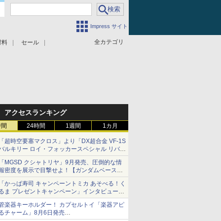
Impress サイト
全カテゴリ
材料
セール
アクセスランキング
時間
24時間
1週間
1カ月
「超時空要塞マクロス」より「DX超合金 VF-1S
バルキリー ロイ・フォッカースペシャル リバイ
バルVer.」本日発売！
「MGSD クシャトリヤ」9月発売、圧倒的な情
報密度を展示で目撃せよ！【ガンダムベース撮
り下ろし】
「かっぱ寿司 キャンペーントミカ あそべる！く
るま プレゼントキャンペーン」インタビュー
子どもが楽しめるかっぱ寿司ならではの体験と
管楽器キーホルダー！ カプセルトイ「楽器アピ
コラボの楽しさを追求
るチャーム」8月6日発売
チューバ、テナサクなど5種各3色