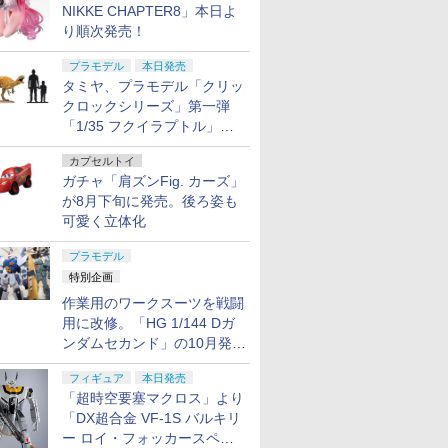
NIKKE CHAPTER8」本日よ
り順次発売！
プラモデル
本日発売
タミヤ、プラモデル「クリッ
クロックシリーズ」第一弾
「1/35 フクイラプトル」本
日発売！
カプセルトイ
ガチャ「肩ズンFig. カーズ」
が8月下旬に発売。後ろ姿も
可愛く立体化
プラモデル
特別企画
作業用のワークスーツを戦闘
用に改修。「HG 1/144 Dガ
ンダムセカンド」の10月発送
分が予約受付中【ガンダムベ
フィギュア
本日発売
ース撮り下ろし】
「超時空要塞マクロス」より
「DX超合金 VF-1S バルキリ
ー ロイ・フォッカースペシ