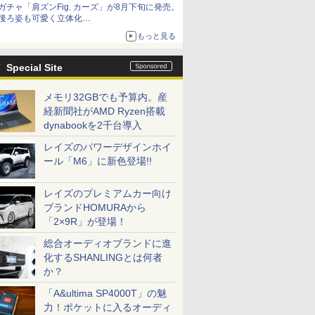
ガチャ「肩ズンFig. カーズ」が8月下旬に発売。
後ろ姿も可愛く立体化
ライトニング・マックィーンやメーターなど4
もっと見る
種がラインナップ
Special Site
メモリ32GBでも予算内。産
経新聞社がAMD Ryzen搭載
dynabookを2千台導入
レイズのパワーデザインホイ
ール「M6」に新色登場!!
レイズのプレミアムカー向け
ブランドHOMURAから
「2×9R」が登場！
総合オーディオブランドに進
化するSHANLINGとは何者
か？
「A&ultima SP4000T」の魅
力！ポケットに入るオーディ