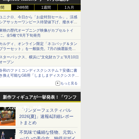
時間
24時間
1週間
1カ月
ユニクロ、今日から「お盆特別セール」。涼感
シアサッカーワンピース待望値下げ、撥水ギア
ショーツは1990円に
東映の歴代オープニング映像がカプセルトイ
に。全5種で8月下旬発売
カルディ、オンライン限定「ネコバッグ＆タン
ブラーセット」を一般販売。7月の抽選販売の
当選無効分
スターバックス、横浜に“文化財カフェ”8月10日
オープン
令和のファミコンディスクシステム？安価に書
き換え可能なGB用「しましまディスクシステ
ム」
もっと見る
新作フィギュアが一挙発表！「ワンフ
ェス2026[夏]」特集
「ワンダーフェスティバル
2026[夏]」速報&詳細レポー
トまとめ
不気味で繊細な怪物、元気い
っぱいの美少女、独得デザイ