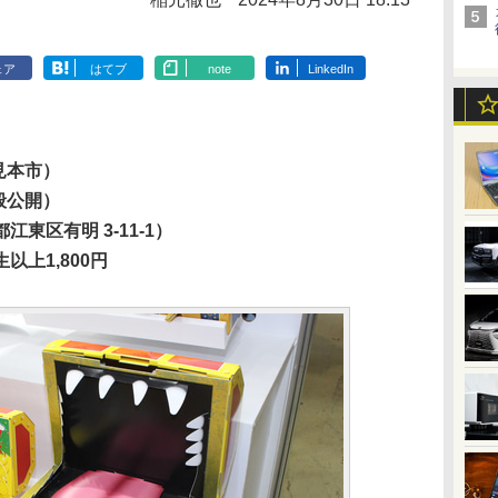
ェア
はてブ
note
LinkedIn
見本市）
般公開）
東区有明 3-11-1）
上1,800円