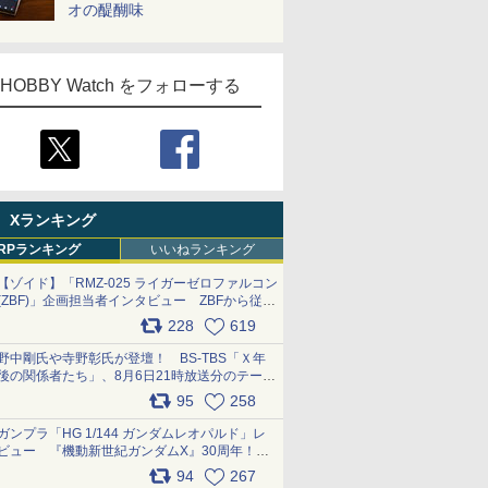
オの醍醐味
HOBBY Watch をフォローする
Xランキング
RPランキング
いいねランキング
【ゾイド】「RMZ-025 ライガーゼロファルコン
(ZBF)」企画担当者インタビュー ZBFから従来
デザインまで再現可能なボリューム満点のキッ
228
619
ト pic.x.com/6zOqQAQKkX
野中剛氏や寺野彰氏が登壇！ BS-TBS「Ｘ年
後の関係者たち」、8月6日21時放送分のテーマ
は「超合金」！ pic.x.com/uWyt1uyuFm
95
258
ガンプラ「HG 1/144 ガンダムレオパルド」レ
ビュー 『機動新世紀ガンダムX』30周年！イ
ンナーアームガトリングの変形機構まで再現し
94
267
最新フォーマットでキット化！