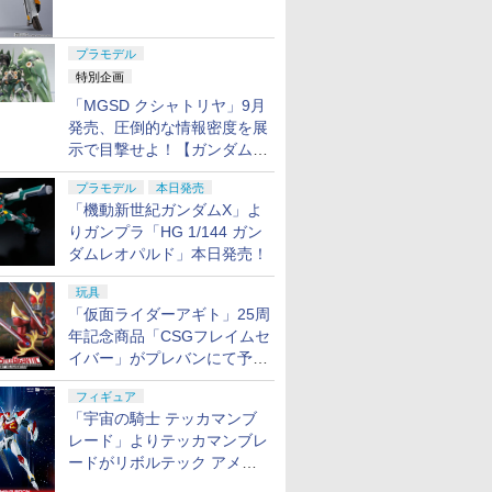
ャル リバイバルVer.」本日発
売！
プラモデル
特別企画
「MGSD クシャトリヤ」9月
発売、圧倒的な情報密度を展
示で目撃せよ！【ガンダムベ
ース撮り下ろし】
プラモデル
本日発売
「機動新世紀ガンダムX」よ
りガンプラ「HG 1/144 ガン
ダムレオパルド」本日発売！
玩具
「仮面ライダーアギト」25周
年記念商品「CSGフレイムセ
イバー」がプレバンにて予約
開始
フィギュア
「宇宙の騎士 テッカマンブ
レード」よりテッカマンブレ
ードがリボルテック アメイ
ジング・ヤマグチで商品化決