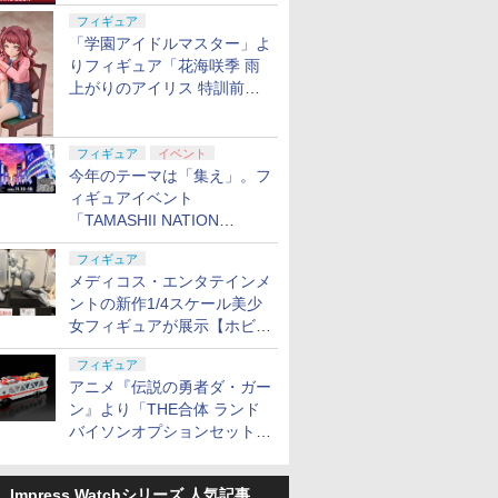
定
フィギュア
「学園アイドルマスター」よ
りフィギュア「花海咲季 雨
上がりのアイリス 特訓前
Ver.」が2027年4月に発売
フィギュア
イベント
今年のテーマは「集え」。フ
ィギュアイベント
「TAMASHII NATION
2026」が11月13日より開催
フィギュア
決定
メディコス・エンタテインメ
ントの新作1/4スケール美少
女フィギュアが展示【ホビー
メーカー合同展示会】
フィギュア
アニメ『伝説の勇者ダ・ガー
ン』より「THE合体 ランド
バイソンオプションセット」
が2027年5月に発売
Impress Watchシリーズ 人気記事