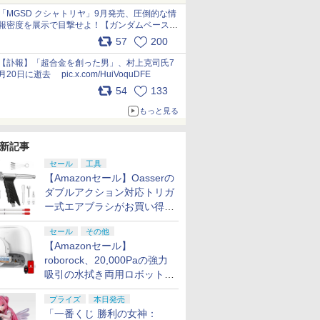
pic.x.com/nszPIDTpbg
「MGSD クシャトリヤ」9月発売、圧倒的な情
報密度を展示で目撃せよ！【ガンダムベース撮
り下ろし】 pic.x.com/3rPjsfk7qZ
57
200
【訃報】「超合金を創った男」、村上克司氏7
月20日に逝去 pic.x.com/HuiVoquDFE
54
133
もっと見る
新記事
セール
工具
【Amazonセール】Oasserの
ダブルアクション対応トリガ
ー式エアブラシがお買い得価
格で登場！
セール
その他
【Amazonセール】
roborock、20,000Paの強力
吸引の水拭き両用ロボット掃
除機「Qrevo Curv 2 Flow」
プライズ
本日発売
がお買い得！
「一番くじ 勝利の女神：