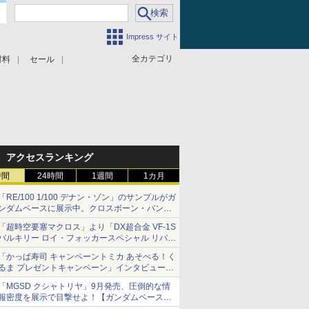
Impress サイト
全カテゴリ
材料
セール
アクセスランキング
時間
24時間
1週間
1カ月
「RE/100 1/100 デナン・ゾン」のサンプルがガ
ンダムベースに展示中。クロスボーン・バンガ
ードの制式量産機が間もなく発送【ガンダムベ
「超時空要塞マクロス」より「DX超合金 VF-1S
ース撮り下ろし】
バルキリー ロイ・フォッカースペシャル リバイ
バルVer.」本日発売！
「かっぱ寿司 キャンペーントミカ あそべる！く
るま プレゼントキャンペーン」インタビュー
子どもが楽しめるかっぱ寿司ならではの体験と
「MGSD クシャトリヤ」9月発売、圧倒的な情
コラボの楽しさを追求
報密度を展示で目撃せよ！【ガンダムベース撮
り下ろし】