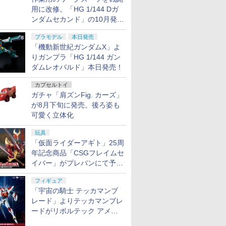
用に改修。「HG 1/144 Dガ
ンダムセカンド」の10月発送
分が予約受付中【ガンダムベ
プラモデル
本日発売
ース撮り下ろし】
「機動新世紀ガンダムX」よ
りガンプラ「HG 1/144 ガン
ダムレオパルド」本日発売！
カプセルトイ
ガチャ「肩ズンFig. カーズ」
が8月下旬に発売。後ろ姿も
可愛く立体化
玩具
「仮面ライダーアギト」25周
年記念商品「CSGフレイムセ
イバー」がプレバンにて予約
開始
フィギュア
「宇宙の騎士 テッカマンブ
レード」よりテッカマンブレ
ードがリボルテック アメイ
ジング・ヤマグチで商品化決