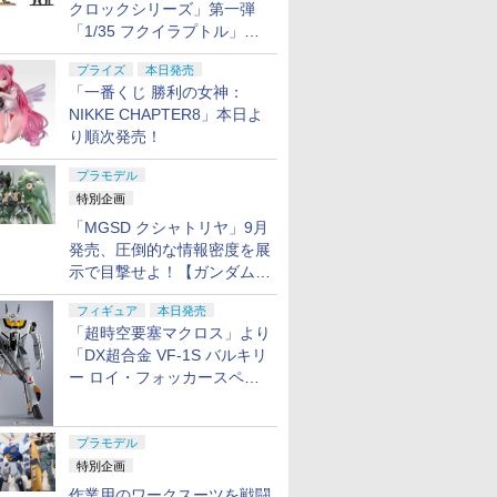
クロックシリーズ」第一弾
「1/35 フクイラプトル」本
日発売！
プライズ
本日発売
「一番くじ 勝利の女神：
NIKKE CHAPTER8」本日よ
り順次発売！
プラモデル
特別企画
「MGSD クシャトリヤ」9月
発売、圧倒的な情報密度を展
示で目撃せよ！【ガンダムベ
ース撮り下ろし】
フィギュア
本日発売
「超時空要塞マクロス」より
「DX超合金 VF-1S バルキリ
ー ロイ・フォッカースペシ
ャル リバイバルVer.」本日発
売！
プラモデル
特別企画
作業用のワークスーツを戦闘