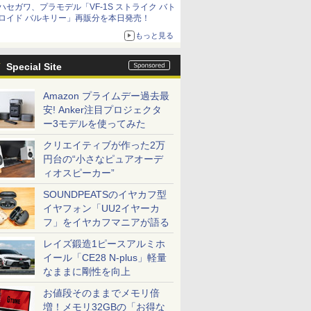
ハセガワ、プラモデル「VF-1S ストライク バト
ロイド バルキリー」再販分を本日発売！
もっと見る
Special Site
Amazon プライムデー過去最
安! Anker注目プロジェクタ
ー3モデルを使ってみた
クリエイティブが作った2万
円台の“小さなピュアオーデ
ィオスピーカー”
SOUNDPEATSのイヤカフ型
イヤフォン「UU2イヤーカ
フ」をイヤカフマニアが語る
レイズ鍛造1ピースアルミホ
イール「CE28 N-plus」軽量
なままに剛性を向上
お値段そのままでメモリ倍
増！メモリ32GBの「お得な