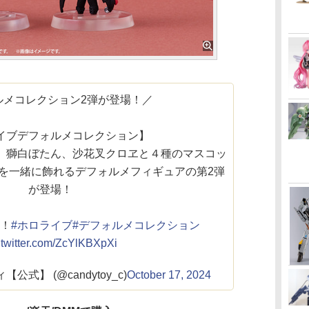
ルメコレクション2弾が登場！／
イブデフォルメコレクション】
、獅白ぼたん、沙花叉クロヱと４種のマスコッ
を一緒に飾れるデフォルメフィギュアの第2弾
が登場！
！
#ホロライブ
#デフォルメコレクション
.twitter.com/ZcYlKBXpXi
公式】 (@candytoy_c)
October 17, 2024