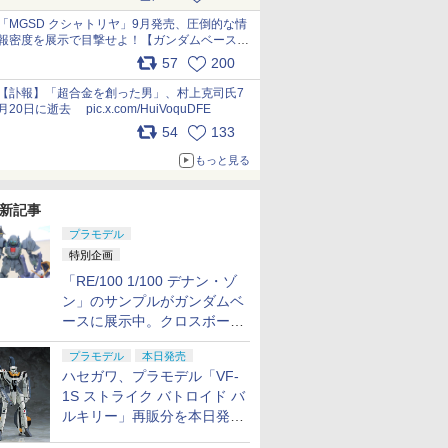
最新フォーマットでキット化！
pic.x.com/nszPIDTpbg
「MGSD クシャトリヤ」9月発売、圧倒的な情
報密度を展示で目撃せよ！【ガンダムベース撮
り下ろし】 pic.x.com/3rPjsfk7qZ
57
200
【訃報】「超合金を創った男」、村上克司氏7
月20日に逝去 pic.x.com/HuiVoquDFE
54
133
もっと見る
新記事
プラモデル
特別企画
「RE/100 1/100 デナン・ゾ
ン」のサンプルがガンダムベ
ースに展示中。クロスボー
ン・バンガードの制式量産機
プラモデル
本日発売
が間もなく発送【ガンダムベ
ハセガワ、プラモデル「VF-
ース撮り下ろし】
1S ストライク バトロイド バ
ルキリー」再販分を本日発
売！