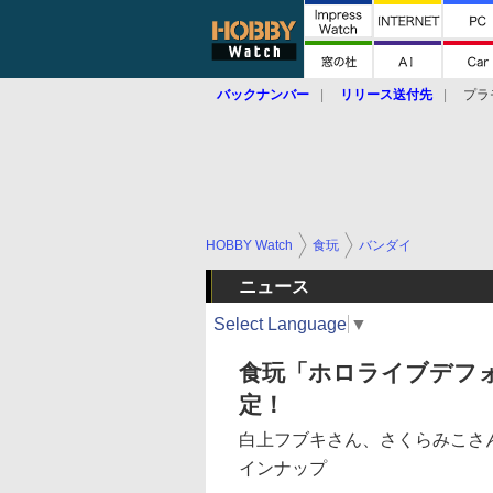
バックナンバー
リリース送付先
プラ
HOBBY Watch
食玩
バンダイ
ニュース
Select Language
▼
食玩「ホロライブデフ
定！
白上フブキさん、さくらみこさ
インナップ