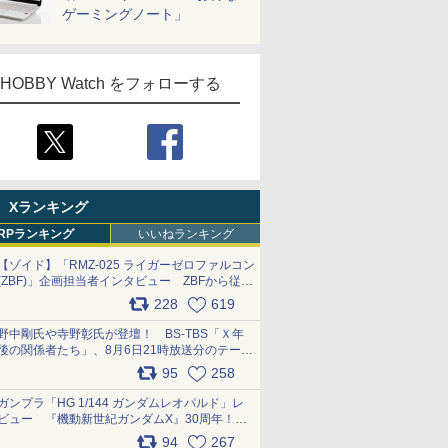
ゲーミングノート」
HOBBY Watch をフォローする
Xランキング
RPランキング
いいねランキング
【ゾイド】「RMZ-025 ライガーゼロファルコン
(ZBF)」企画担当者インタビュー ZBFから従来
デザインまで再現可能なボリューム満点のキッ
228
619
ト pic.x.com/6zOqQAQKkX
野中剛氏や寺野彰氏が登壇！ BS-TBS「Ｘ年
後の関係者たち」、8月6日21時放送分のテーマ
は「超合金」！ pic.x.com/uWyt1uyuFm
95
258
ガンプラ「HG 1/144 ガンダムレオパルド」レ
ビュー 『機動新世紀ガンダムX』30周年！イ
ンナーアームガトリングの変形機構まで再現し
94
267