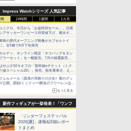
定
Impress Watchシリーズ 人気記事
時間
24時間
1週間
1カ月
ユニクロ、今日から「お盆特別セール」。涼感
シアサッカーワンピース待望値下げ、撥水ギア
ショーツは1990円に
東映の歴代オープニング映像がカプセルトイ
に。全5種で8月下旬発売
カルディ、オンライン限定「ネコバッグ＆タン
ブラーセット」を一般販売。7月の抽選販売の
当選無効分
はやぶさ50％オフの「新幹線eチケット（トク
だ値スペシャル28）」発売。秋冬乗車分、えき
ねっと限定
フェルメール《真珠の耳飾りの少女》展のグッ
ズ公開。図録/ミッフィー/葬送のフリーレンほ
か、注目ブランドコラボが実現
もっと見る
新作フィギュアが一挙発表！「ワンフ
ェス2026[夏]」特集
「ワンダーフェスティバル
2026[夏]」速報&詳細レポー
トまとめ