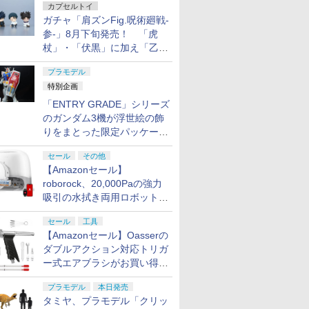
カプセルトイ
ガチャ「肩ズンFig.呪術廻戦-
参-」8月下旬発売！ 「虎
杖」・「伏黒」に加え「乙
骨」・「脹相」がラインナッ
プラモデル
プ
特別企画
「ENTRY GRADE」シリーズ
のガンダム3機が浮世絵の飾
りをまとった限定パッケージ
で8月29日に発売！ お土産
セール
その他
にもピッタリ!?【ガンダムベ
【Amazonセール】
ース撮り下ろし】
roborock、20,000Paの強力
吸引の水拭き両用ロボット掃
除機「Qrevo Curv 2 Flow」
セール
工具
がお買い得！
【Amazonセール】Oasserの
ダブルアクション対応トリガ
ー式エアブラシがお買い得価
格で登場！
プラモデル
本日発売
タミヤ、プラモデル「クリッ