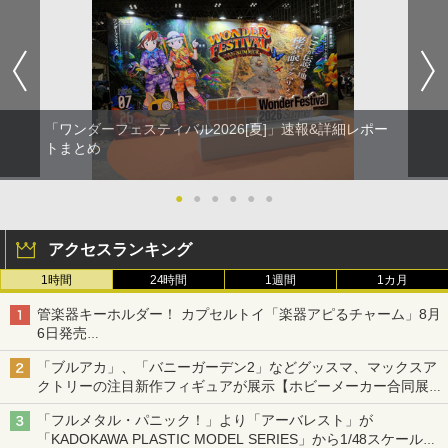
「ワンダーフェスティバル2026[夏]」速報&詳細レポー
トまとめ
●
●
●
●
●
●
アクセスランキング
1時間
24時間
1週間
1カ月
管楽器キーホルダー！ カプセルトイ「楽器アピるチャーム」8月
6日発売
チューバ、テナサクなど5種各3色
「ブルアカ」、「バニーガーデン2」などグッスマ、マックスア
クトリーの注目新作フィギュアが展示【ホビーメーカー合同展示
会】
「フルメタル・パニック！」より「アーバレスト」が
「KADOKAWA PLASTIC MODEL SERIES」から1/48スケールで