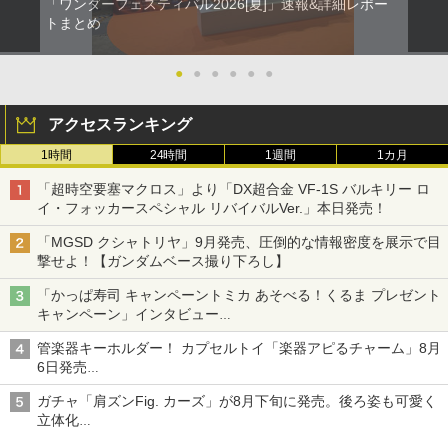
「ワンダーフェスティバル2026[夏]」速報&詳細レポー
トまとめ
●
●
●
●
●
●
アクセスランキング
1時間
24時間
1週間
1カ月
「超時空要塞マクロス」より「DX超合金 VF-1S バルキリー ロ
イ・フォッカースペシャル リバイバルVer.」本日発売！
「MGSD クシャトリヤ」9月発売、圧倒的な情報密度を展示で目
撃せよ！【ガンダムベース撮り下ろし】
「かっぱ寿司 キャンペーントミカ あそべる！くるま プレゼント
キャンペーン」インタビュー
子どもが楽しめるかっぱ寿司ならではの体験とコラボの楽しさを
管楽器キーホルダー！ カプセルトイ「楽器アピるチャーム」8月
追求
6日発売
チューバ、テナサクなど5種各3色
ガチャ「肩ズンFig. カーズ」が8月下旬に発売。後ろ姿も可愛く
立体化
ライトニング・マックィーンやメーターなど4種がラインナップ