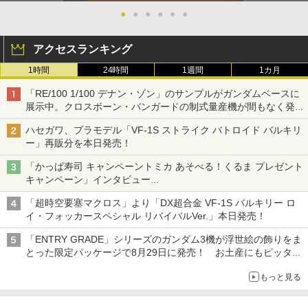
●
●
●
●
●
●
アクセスランキング
1時間
24時間
1週間
1カ月
「RE/100 1/100 デナン・ゾン」のサンプルがガンダムベースに
展示中。クロスボーン・バンガードの制式量産機が間もなく発送
【ガンダムベース撮り下ろし】
ハセガワ、プラモデル「VF-1S ストライク バトロイド バルキリ
ー」再販分を本日発売！
「かっぱ寿司 キャンペーントミカ あそべる！くるま プレゼント
キャンペーン」インタビュー
子どもが楽しめるかっぱ寿司ならではの体験とコラボの楽しさを
「超時空要塞マクロス」より「DX超合金 VF-1S バルキリー ロ
追求
イ・フォッカースペシャル リバイバルVer.」本日発売！
「ENTRY GRADE」シリーズのガンダム3機が浮世絵の飾りをま
とった限定パッケージで8月29日に発売！ お土産にもピッタ
リ!?【ガンダムベース撮り下ろし】
もっと見る