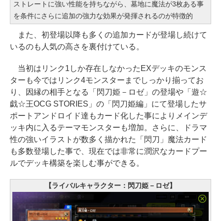
ストレートに強い性能を持ちながら、墓地に魔法が3枚ある事
を条件にさらに追加の強力な効果が発揮されるのが特徴的
また、初登場以降も多くの追加カードが登場し続けて
いるのも人気の高さを裏付けている。
当初はリンク1しか存在しなかったEXデッキのモンス
ターも今ではリンク4モンスターまでしっかり揃ってお
り、因縁の相手となる「閃刀姫－ロゼ」の登場や「遊☆
戯☆王OCG STORIES」の「閃刀姫編」にて登場したサ
ポートアンドロイド達もカード化した事によりメインデ
ッキ内に入るテーマモンスターも増加。さらに、ドラマ
性の強いイラストが数多く描かれた「閃刀」魔法カード
も多数登場した事で、現在では非常に潤沢なカードプー
ルでデッキ構築を楽しむ事ができる。
【ライバルキャラクター：閃刀姫－ロゼ】