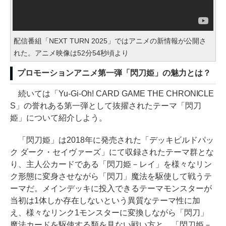
配信番組「NEXT TURN 2025」ではアニメの新情報が公開さ
れた。アニメ映像は52分54秒頃より
プロモーションアニメ第一弾「閃刀姫」の魅力とは？
続いては「Yu-Gi-Oh! CARD GAME THE CHRONICLE
S」の誉れある第一弾として抜擢されたテーマ「閃刀
姫」について紹介しよう。
「閃刀姫」は2018年に発売された「デッキビルドパッ
ク ダーク・セイヴァーズ」にて収録されたテーマ群とな
り、主人公カードである「閃刀姫－レイ」を様々なリン
ク形態に変身させながら「閃刀」魔法を駆使して戦うテ
ーマだ。メインデッキに投入できるテーマモンスターが
当初は1体しか存在しないという異質なテーマ性に加
え、様々なリンク1モンスターに変換しながら「閃刀」
魔法カードを駆使する類を見ない戦い方と、「閃刀姫－