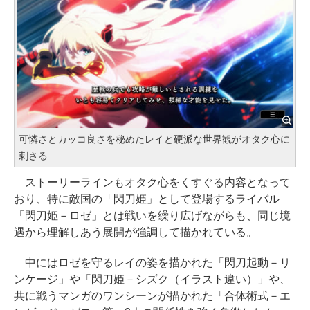
可憐さとカッコ良さを秘めたレイと硬派な世界観がオタク心に
刺さる
ストーリーラインもオタク心をくすぐる内容となって
おり、特に敵国の「閃刀姫」として登場するライバル
「閃刀姫－ロゼ」とは戦いを繰り広げながらも、同じ境
遇から理解しあう展開が強調して描かれている。
中にはロゼを守るレイの姿を描かれた「閃刀起動－リ
ンケージ」や「閃刀姫－シズク（イラスト違い）」や、
共に戦うマンガのワンシーンが描かれた「合体術式－エ