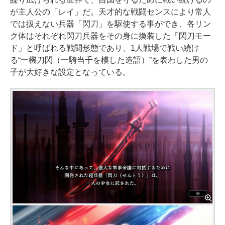
が主人公の「レイ」だ。天才的な戦闘センスにより常人
では扱えない兵器「閃刀」を駆使する事ができ、各リン
ク体はそれぞれ閃刀兵器をその身に換装した「閃刀モー
ド」と呼ばれる戦闘形態であり、1人戦場で戦い続け
る“一機刀閃（一騎当千を模した造語）”を表わした男の
子が大好きな設定となっている。