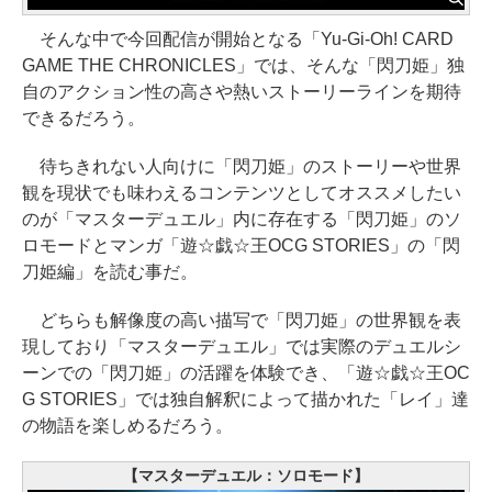
そんな中で今回配信が開始となる「Yu-Gi-Oh! CARD
GAME THE CHRONICLES」では、そんな「閃刀姫」独
自のアクション性の高さや熱いストーリーラインを期待
できるだろう。
待ちきれない人向けに「閃刀姫」のストーリーや世界
観を現状でも味わえるコンテンツとしてオススメしたい
のが「マスターデュエル」内に存在する「閃刀姫」のソ
ロモードとマンガ「遊☆戯☆王OCG STORIES」の「閃
刀姫編」を読む事だ。
どちらも解像度の高い描写で「閃刀姫」の世界観を表
現しており「マスターデュエル」では実際のデュエルシ
ーンでの「閃刀姫」の活躍を体験でき、「遊☆戯☆王OC
G STORIES」では独自解釈によって描かれた「レイ」達
の物語を楽しめるだろう。
【マスターデュエル：ソロモード】