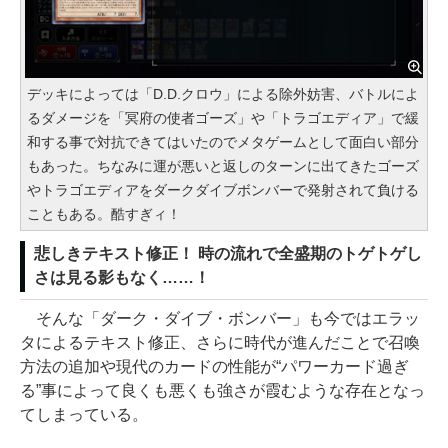
デッキによっては「D.D.クロウ」による除外妨害、バトルによ
るダメージを「冥府の使者ゴーズ」や「トラゴエディア」で緩
和する事で対抗できてはいたのでメタゲームとして面白い部分
もあった。ちなみに運が悪いと返しのターンに出てきたゴーズ
やトラゴエディアをダークダイブボンバーで発射されて負ける
こともある。酷すぎィ！
悲しきテキスト修正！ 時の流れで全盛期のトゲトゲし
さは見る影もなく……！
そんな「ダーク・ダイブ・ボンバー」も今ではエラッ
タによるテキスト修正、さらに時代が進んだことで召喚
方法の追加や現代のカードの性能が“パワーカード過ぎ
る”事によって良くも悪くも強さが霞むような存在となっ
てしまっている。