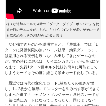
様々な追加ルールで当時の「ダーク・ダイブ・ボンバー」を使
えた時のデュエルがこちら。ヤバイポイントが多いがその中で
も奴の恐ろしさの片鱗がわかると思う
なぜ強すぎたのかを説明すると、「遊戯王」では「1
ターンに発動制限の無いバーン効果（効果ダメージ）」
は悪用される実例を幾つも生み出してきたゲームなの
だ。古の時代に遡れば「サイエンカタパ」から現代に至
るまで、先行1ターン目キルを比較的簡単に可能として
しまうカードはその度に総じて禁止カード化している。
最近では時代の変化でカード1枚あたりの強さが増
し、1～2枚から無限にモンスターを生み出す事ができて
しまった事で「キャノン・ソルジャー」系列のカードが
一気に禁止カードになってしまったり、同じようなバー
ン効果を持っていて簡単にサーチ・リクルートが可能だ