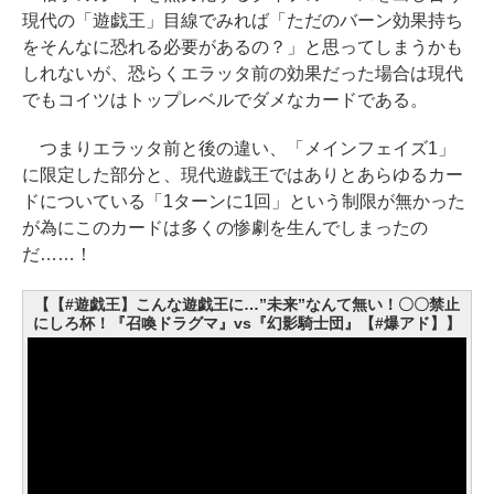
現代の「遊戯王」目線でみれば「ただのバーン効果持ち
をそんなに恐れる必要があるの？」と思ってしまうかも
しれないが、恐らくエラッタ前の効果だった場合は現代
でもコイツはトップレベルでダメなカードである。
つまりエラッタ前と後の違い、「メインフェイズ1」
に限定した部分と、現代遊戯王ではありとあらゆるカー
ドについている「1ターンに1回」という制限が無かった
が為にこのカードは多くの惨劇を生んでしまったの
だ……！
【【#遊戯王】こんな遊戯王に…”未来”なんて無い！〇〇禁止
にしろ杯！『召喚ドラグマ』vs『幻影騎士団』【#爆アド】】