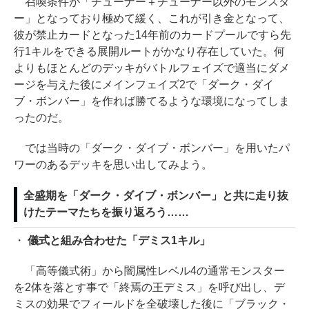
召喚条件が「チューナー＋チューナー以外のモンスタ
ー」となっており極めて緩く、これが引き金となって、
彼が禁止カードとなった14年前のカードプールですら先
行1キルをできる展開ルートがかなり存在していた。何
よりもほとんどのデッキがバトルフェイズで適当にダメ
ージを与えた後にメインフェイズ2で「ダーク・ダイ
ブ・ボンバー」を作れば勝てるような環境になってしま
ったのだ。
では当時の「ダーク・ダイブ・ボンバー」を用いたパ
ワーのあるデッキを思い出してみよう。
全盛期を「ダーク・ダイブ・ボンバー」と共に走り抜
けたテーマたちを振り返ろう……
・
儀式と組み合わせた「デミス1キル」
「高等儀式術」から闇属性レベル4の通常モンスター
を2体を落とす事で「終焉の王デミス」を呼び出し、デ
ミスの効果でフィールドを全破壊した後に「ブラック・