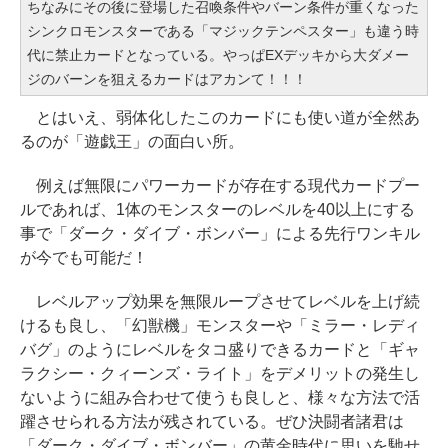
ちなみにその後に登場した召喚条件やバーン条件が重くなった
シンクロモンスターである「マジックテンペスター」も違う時
代に禁止カードとなっている。やっぱEXデッキから大ダメー
ジのバーンを狙えるカードはアカンて！！！
とはいえ、弱体化したこのカードにも使い道が全然あ
るのが「遊戯王」の面白い所。
例えば無限にパワーカードが存在する現代カードプー
ルであれば、1体のモンスターのレベルを40以上にする
事で「ダーク・ダイブ・ボンバー」による先行ワンキル
が今でも可能だ！
レベルアップ効果を無限ループさせてレベルを上げ続
けるも良し、「幻獣機」モンスターや「ミラー・レディ
バグ」のようにレベルをタコ盛りできるカードと「ギャ
ラクシー・クィーンズ・ライト」をデメリットの発生し
ないように組み合わせて使うも良しと、様々な方法で活
躍させられる方法が残されている。ぜひ決闘者諸君は
「ダーク・ダイブ・ボンバー」の黄金時代に思いを馳せ