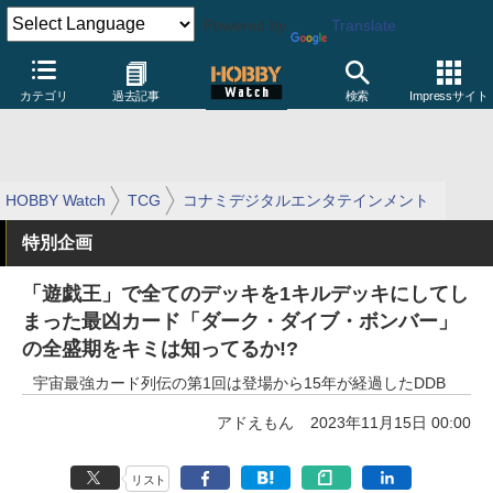
Powered by
Translate
カテゴリ
過去記事
検索
Impressサイト
HOBBY Watch
TCG
コナミデジタルエンタテインメント
特別企画
「遊戯王」で全てのデッキを1キルデッキにしてし
まった最凶カード「ダーク・ダイブ・ボンバー」
の全盛期をキミは知ってるか!?
宇宙最強カード列伝の第1回は登場から15年が経過したDDB
アドえもん
2023年11月15日 00:00
リスト