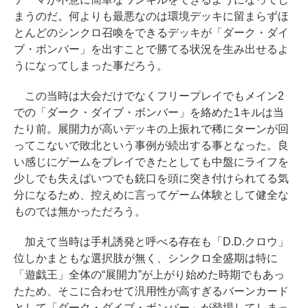
まうのだ。何よりも最悪なのは環境デッキに留まらずほ
とんどのシンクロ召喚をできるデッキが「ダーク・ダイ
ブ・ボンバー」を出すことで勝てる状況を生み出せるよ
うになってしまった事だろう。
この当時は大会だけでなくフリープレイでもメイン2
での「ダーク・ダイブ・ボンバー」を絡めた1キルは当
たり前。展開力が高いデッキの上振れで稀にターンが回
ってこないで敗北という事例が続出する事となった。良
い感じにゲームをプレイできたとしても中盤にライフを
少しでも失えばいつでも銃口を頭に突き付けられてる気
分になるため、控えめに言ってゲーム体験として健全な
ものでは無かっただろう。
加えて当時は手札誘発と呼べる存在も「D.D.クロウ」
位しかまともな選択肢が無く、シンクロ全盛期は特に
「遊戯王」全体の“展開力”が上がり始めた時期でもあっ
たため、そこに合わせて汎用性が高すぎるバーンカード
として「ダーク・ダイブ・ボンバー」が登場してしまっ