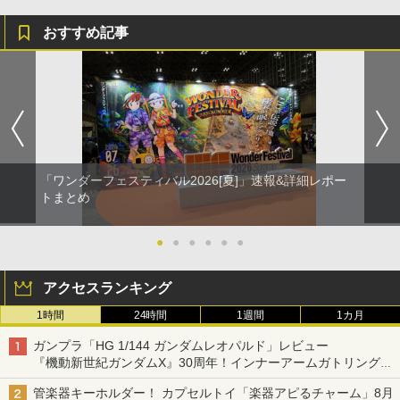
おすすめ記事
「ワンダーフェスティバル2026[夏]」速報&詳細レポー
トまとめ
●
●
●
●
●
●
アクセスランキング
1時間
24時間
1週間
1カ月
ガンプラ「HG 1/144 ガンダムレオパルド」レビュー
『機動新世紀ガンダムX』30周年！インナーアームガトリングの
変形機構まで再現し最新フォーマットでキット化！
管楽器キーホルダー！ カプセルトイ「楽器アピるチャーム」8月