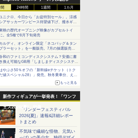
時間
24時間
1週間
1カ月
ユニクロ、今日から「お盆特別セール」。涼感
シアサッカーワンピース待望値下げ、撥水ギア
ショーツは1990円に
東映の歴代オープニング映像がカプセルトイ
に。全5種で8月下旬発売
カルディ、オンライン限定「ネコバッグ＆タン
ブラーセット」を一般販売。7月の抽選販売の
当選無効分
令和のファミコンディスクシステム？安価に書
き換え可能なGB用「しましまディスクシステ
ム」
はやぶさ50％オフの「新幹線eチケット（トク
だ値スペシャル28）」発売。秋冬乗車分、えき
ねっと限定
もっと見る
新作フィギュアが一挙発表！「ワンフ
ェス2026[夏]」特集
「ワンダーフェスティバル
2026[夏]」速報&詳細レポー
トまとめ
不気味で繊細な怪物、元気い
っぱいの美少女、独得デザイ