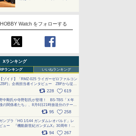
HOBBY Watch をフォローする
Xランキング
RPランキング
いいねランキング
【ゾイド】「RMZ-025 ライガーゼロファルコン
(ZBF)」企画担当者インタビュー ZBFから従来
デザインまで再現可能なボリューム満点のキッ
228
619
ト pic.x.com/6zOqQAQKkX
野中剛氏や寺野彰氏が登壇！ BS-TBS「Ｘ年
後の関係者たち」、8月6日21時放送分のテーマ
は「超合金」！ pic.x.com/uWyt1uyuFm
95
258
ガンプラ「HG 1/144 ガンダムレオパルド」レ
ビュー 『機動新世紀ガンダムX』30周年！イ
ンナーアームガトリングの変形機構まで再現し
94
267
最新フォーマットでキット化！