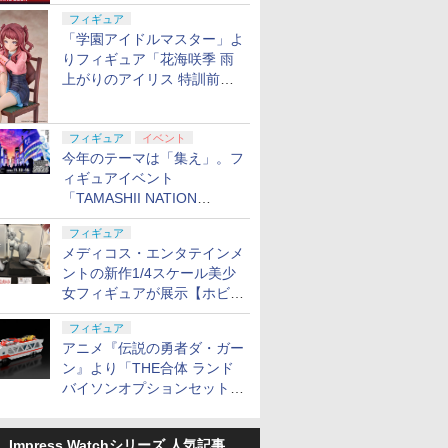
定
フィギュア
「学園アイドルマスター」よ
りフィギュア「花海咲季 雨
上がりのアイリス 特訓前
Ver.」が2027年4月に発売
フィギュア
イベント
今年のテーマは「集え」。フ
ィギュアイベント
「TAMASHII NATION
2026」が11月13日より開催
フィギュア
決定
メディコス・エンタテインメ
ントの新作1/4スケール美少
女フィギュアが展示【ホビー
メーカー合同展示会】
フィギュア
アニメ『伝説の勇者ダ・ガー
ン』より「THE合体 ランド
バイソンオプションセット」
が2027年5月に発売
Impress Watchシリーズ 人気記事