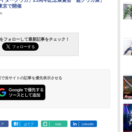
イダークウガ」25周年記念展覧会「超クウガ展」
東京で開催
ch
tchをフォローして最新記事をチェック！
 検索で当サイトの記事を優先表示させる
ェア
はてブ
note
LinkedIn