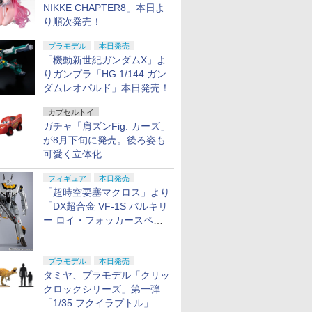
NIKKE CHAPTER8」本日よ
り順次発売！
プラモデル
本日発売
「機動新世紀ガンダムX」よ
りガンプラ「HG 1/144 ガン
ダムレオパルド」本日発売！
カプセルトイ
ガチャ「肩ズンFig. カーズ」
が8月下旬に発売。後ろ姿も
可愛く立体化
フィギュア
本日発売
「超時空要塞マクロス」より
「DX超合金 VF-1S バルキリ
ー ロイ・フォッカースペシ
ャル リバイバルVer.」本日発
売！
プラモデル
本日発売
タミヤ、プラモデル「クリッ
クロックシリーズ」第一弾
「1/35 フクイラプトル」本