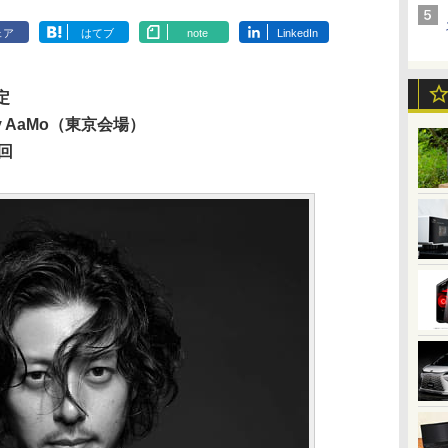
ェア
はてブ
note
LinkedIn
定
y AaMo（東京会場）
回