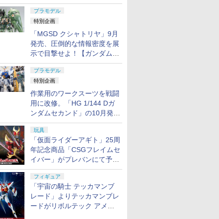
日発売！
プラモデル
特別企画
「MGSD クシャトリヤ」9月
発売、圧倒的な情報密度を展
示で目撃せよ！【ガンダムベ
ース撮り下ろし】
プラモデル
特別企画
作業用のワークスーツを戦闘
用に改修。「HG 1/144 Dガ
ンダムセカンド」の10月発送
分が予約受付中【ガンダムベ
玩具
ース撮り下ろし】
「仮面ライダーアギト」25周
年記念商品「CSGフレイムセ
イバー」がプレバンにて予約
開始
フィギュア
「宇宙の騎士 テッカマンブ
レード」よりテッカマンブレ
ードがリボルテック アメイ
ジング・ヤマグチで商品化決