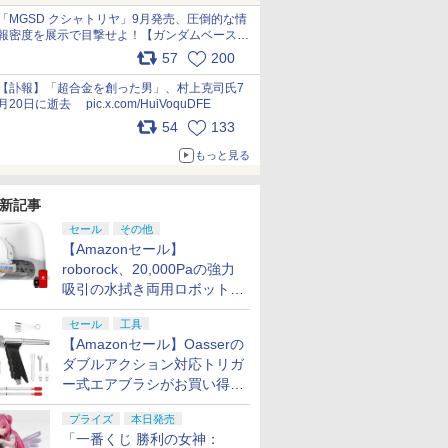
pic.x.com/nszPIDTpbg
「MGSD クシャトリヤ」9月発売、圧倒的な情
報密度を展示で目撃せよ！【ガンダムベース撮
り下ろし】 pic.x.com/3rPjsfk7qZ
57
200
【訃報】「超合金を創った男」、村上克司氏7
月20日に逝去 pic.x.com/HuiVoquDFE
54
133
もっと見る
新記事
セール
その他
【Amazonセール】
roborock、20,000Paの強力
吸引の水拭き両用ロボット掃
除機「Qrevo Curv 2 Flow」
セール
工具
がお買い得！
【Amazonセール】Oasserの
ダブルアクション対応トリガ
ー式エアブラシがお買い得価
格で登場！
プライズ
本日発売
「一番くじ 勝利の女神：