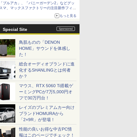
「ブルアカ」、「バニーガーデン2」などグッ
種がラインナップ
スマ、マックスファクトリーの注目新作フィギ
ュアが展示【ホビーメーカー合同展示会】
もっと見る
Special Site
鳥肌ものの「DENON
HOME」サウンドを体感し
た！
総合オーディオブランドに進
化するSHANLINGとは何者
か？
マウス、RTX 5060 Ti搭載ゲ
ーミングPCが7万5,000円オ
フで30万円台！
レイズのプレミアムカー向け
ブランドHOMURAから
「2×9R」が登場！
性能の良いお得な中古PC情
報はこのページでチェック！