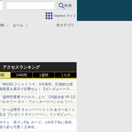
Impress サイト
全カテゴリ
材料
セール
アクセスランキング
時間
24時間
1週間
1カ月
「MGSD クシャトリヤ」9月発売、圧倒的な情
報密度を展示で目撃せよ！【ガンダムベース撮
り下ろし】
「超時空要塞マクロス」より「DX超合金 VF-1S
バルキリー ロイ・フォッカースペシャル リバイ
バルVer.」本日発売！
「かっぱ寿司 キャンペーントミカ あそべる！く
るま プレゼントキャンペーン」インタビュー
子どもが楽しめるかっぱ寿司ならではの体験と
ガチャ「肩ズンFig. カーズ」が8月下旬に発売。
コラボの楽しさを追求
後ろ姿も可愛く立体化
ライトニング・マックィーンやメーターなど4