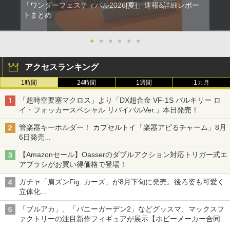
「ワンダーフェスティバル2026[夏]」速報&詳細レポー
トまとめ
●
●
●
●
●
●
アクセスランキング
1時間
24時間
1週間
1カ月
「超時空要塞マクロス」より「DX超合金 VF-1S バルキリー ロ
イ・フォッカースペシャル リバイバルVer.」本日発売！
管楽器キーホルダー！ カプセルトイ「楽器アピるチャーム」8月
6日発売
チューバ、テナサクなど5種各3色
【Amazonセール】Oasserのダブルアクション対応トリガー式エ
アブラシがお買い得価格で登場！
ガチャ「肩ズンFig. カーズ」が8月下旬に発売。後ろ姿も可愛く
立体化
ライトニング・マックィーンやメーターなど4種がラインナップ
「ブルアカ」、「バニーガーデン2」などグッスマ、マックスフ
ァクトリーの注目新作フィギュアが展示【ホビーメーカー合同展
示会】