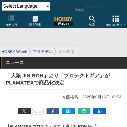
Powered by
Translate
カテゴリ
過去記事
検索
Impressサイト
HOBBY Watch
プラモデル
グッスマ
ニュース
「人狼 JIN-ROH」より「プロテクトギア」が
PLAMATEAで商品化決定
今藤祐馬
2025年6月16日 10:53
リスト
【PLAMATEA プロテクトギア 人狼 JIN-ROH Ver.】