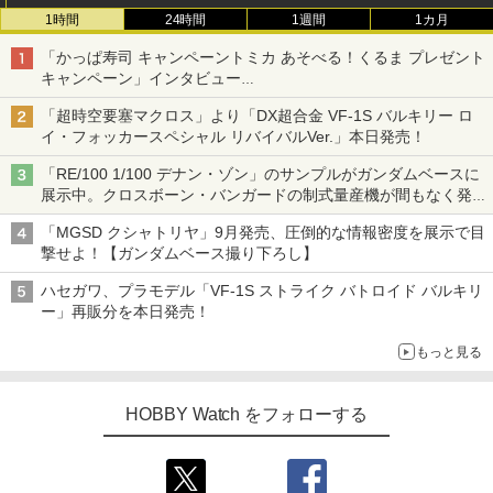
1時間
24時間
1週間
1カ月
「かっぱ寿司 キャンペーントミカ あそべる！くるま プレゼント
キャンペーン」インタビュー
子どもが楽しめるかっぱ寿司ならではの体験とコラボの楽しさを
「超時空要塞マクロス」より「DX超合金 VF-1S バルキリー ロ
追求
イ・フォッカースペシャル リバイバルVer.」本日発売！
「RE/100 1/100 デナン・ゾン」のサンプルがガンダムベースに
展示中。クロスボーン・バンガードの制式量産機が間もなく発送
【ガンダムベース撮り下ろし】
「MGSD クシャトリヤ」9月発売、圧倒的な情報密度を展示で目
撃せよ！【ガンダムベース撮り下ろし】
ハセガワ、プラモデル「VF-1S ストライク バトロイド バルキリ
ー」再販分を本日発売！
もっと見る
HOBBY Watch をフォローする