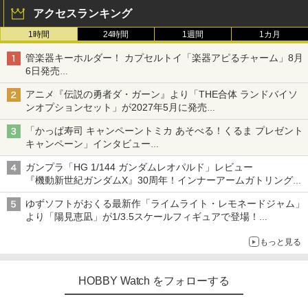
アクセスランキング
1時間
24時間
1週間
1カ月
管楽器キーホルダー！ カプセルトイ「楽器アピるチャーム」8月
6日発売
チューバ、テナサクなど5種各3色
アニメ『伝説の勇者ダ・ガーン』より「THE合体 ランドバイソ
ンオプションセット」が2027年5月に発売
「THE合体ランドバイソン」と連動するオプションパーツセット
「かっぱ寿司 キャンペーントミカ あそべる！くるま プレゼント
キャンペーン」インタビュー
子どもが楽しめるかっぱ寿司ならではの体験とコラボの楽しさを
ガンプラ「HG 1/144 ガンダムレオパルド」レビュー
追求
『機動新世紀ガンダムX』30周年！インナーアームガトリングの
変形機構まで再現し最新フォーマットでキット化！
ゆずソフトがおくる最新作「ライムライト・レモネードジャム」
より「陽見恵凪」が1/3.5スケールフィギュアで登場！
メガネ姿も表現できるオプションパーツが付属
もっと見る
HOBBY Watch をフォローする