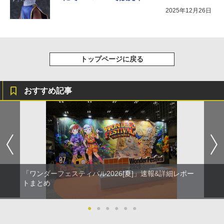
2025年12月26日
トップページに戻る
おすすめ記事
「ワンダーフェスティバル2026[夏]」速報&詳細レポー
トまとめ
●
●
●
●
●
●