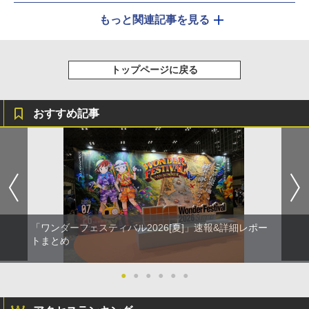
もっと関連記事を見る
トップページに戻る
おすすめ記事
「ワンダーフェスティバル2026[夏]」速報&詳細レポー
トまとめ
●
●
●
●
●
●