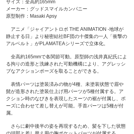
サイズ：全高約165mm
メーカー：グッドスマイルカンパニー
原型制作：Masaki Apsy
アニメ「ジャイアントロボ THE ANIMATION -地球が
静止する日」より秘密結社BF団の十傑集の一人「衝撃の
アルベルト」がPLAMATEAシリーズで立体化。
全高約165mmで各関節可動。原型師の浅井真紀氏によ
る拘りの造形と洗練された可動機構により、アグレッシ
ブなアクションポーズを取ることができる。
表情パーツは塗装済みの物が4種、未塗装状態で眉や
髭が造形された塗装仕上げ用パーツが5種付属する。ア
クション時のなびきを表現したスーツの裾が付属し、ポ
ーズに合わせて差し替えが可能。手首パーツは5種が付
属。
さらに劇中後半の姿を再現するため、髪を下した状態
の頭部と差し替え用の胸ポケットパーツが付属する。