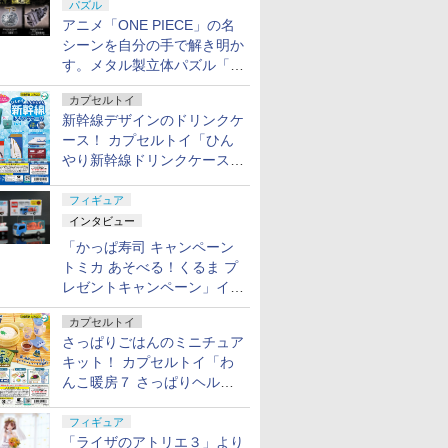
パズル
アニメ「ONE PIECE」の名
シーンを自分の手で解き明か
す。メタル製立体パズル「は
ずる ONE PIECE」シリーズ
カプセルトイ
3種が登場
新幹線デザインのドリンクケ
ース！ カプセルトイ「ひん
やり新幹線ドリンクケース」
8月11日発売
フィギュア
インタビュー
「かっぱ寿司 キャンペーン
トミカ あそべる！くるま プ
レゼントキャンペーン」イン
タビュー
カプセルトイ
さっぱりごはんのミニチュア
キット！ カプセルトイ「わ
んこ暖房７ さっぱりヘルシ
ー料理」8月7日発売
フィギュア
「ライザのアトリエ３」より