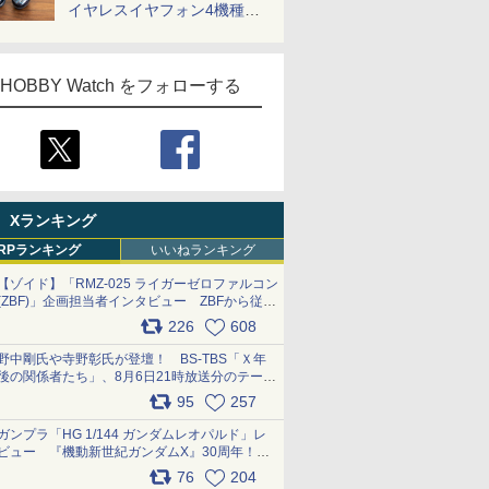
イヤレスイヤフォン4機種を
一気に聴く
HOBBY Watch をフォローする
Xランキング
RPランキング
いいねランキング
【ゾイド】「RMZ-025 ライガーゼロファルコン
(ZBF)」企画担当者インタビュー ZBFから従来
デザインまで再現可能なボリューム満点のキッ
226
608
ト pic.x.com/6zOqQAQKkX
野中剛氏や寺野彰氏が登壇！ BS-TBS「Ｘ年
後の関係者たち」、8月6日21時放送分のテーマ
は「超合金」！ pic.x.com/uWyt1uyuFm
95
257
ガンプラ「HG 1/144 ガンダムレオパルド」レ
ビュー 『機動新世紀ガンダムX』30周年！イ
ンナーアームガトリングの変形機構まで再現し
76
204
最新フォーマットでキット化！