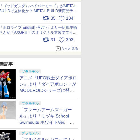
pic.x.com/nszPIDTpbg
「ゴッドガンダム ハイパーモード」がMETAL
BUILDで立体化か？ METAL BUILD新商品予告
が公開 pic.x.com/HIcLLIM3ar
35
134
「ホロライブ English -Myth-」より一伊那尓栖
さんが「AXGRIT」のオリジナル衣装でフィギ
ュア化 pic.x.com/YMGhdIAzNa
31
393
もっと見る
新記事
プラモデル
アニメ『UFO戦士ダイアポロ
ン』より「ダイアポロン」が
MODEROIDシリーズに登
場。2027年2月に発売
プラモデル
「フレームアームズ・ガー
ル」より「ミヅキ School
Swimsuits ホワイトVer.」が8
月10日から予約開始決定！
プラモデル
「フルメタル・パニック！」