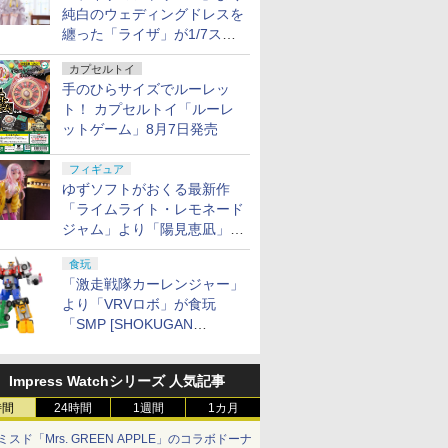
純白のウェディングドレスを
纏った「ライザ」が1/7スケ
ールフィギュアで登場！
カプセルトイ
手のひらサイズでルーレッ
ト！ カプセルトイ「ルーレ
ットゲーム」8月7日発売
フィギュア
ゆずソフトがおくる最新作
「ライムライト・レモネード
ジャム」より「陽見恵凪」が
1/3.5スケールフィギュアで
食玩
登場！
「激走戦隊カーレンジャー」
より「VRVロボ」が食玩
「SMP [SHOKUGAN
MODELING PROJECT]」に
登場！
Impress Watchシリーズ 人気記事
時間
24時間
1週間
1カ月
ミスド「Mrs. GREEN APPLE」のコラボドーナ