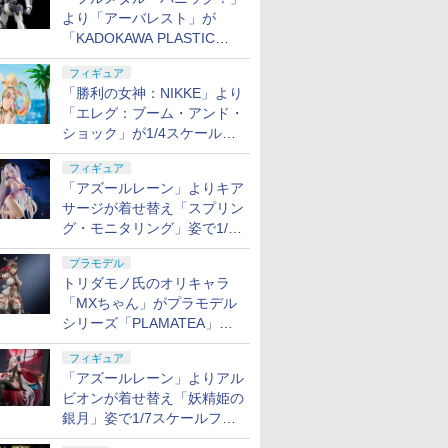
より「アーバレスト」が
「KADOKAWA PLASTIC
MODEL SERIES」から1/48
フィギュア
スケールで登場！
「勝利の女神：NIKKE」より
「エレグ：ブーム・アンド・
ショック」が1/4スケールで
フィギュア化！
フィギュア
「アズールレーン」よりキア
サージが着せ替え「スプリン
グ・モニタリング」姿で1/6
スケールフィギュア化！
プラモデル
トリダモノ氏のオリキャラ
「MXちゃん」がプラモデル
シリーズ「PLAMATEA」で
登場！ 2027年1月発売予定
フィギュア
「アズールレーン」よりアル
ビオンが着せ替え「妖精姫の
銀月」姿で1/7スケールフィ
ギュア化！