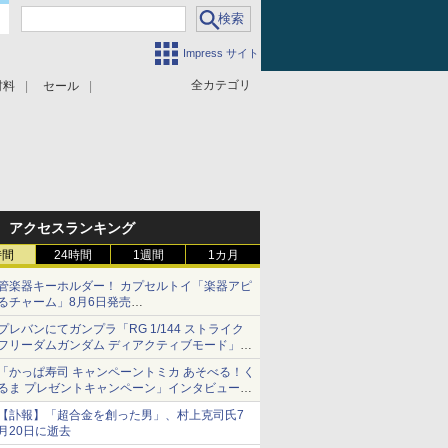
Impress サイト
全カテゴリ
材料
セール
アクセスランキング
時間
24時間
1週間
1カ月
管楽器キーホルダー！ カプセルトイ「楽器アピ
るチャーム」8月6日発売
チューバ、テナサクなど5種各3色
プレバンにてガンプラ「RG 1/144 ストライク
フリーダムガンダム ディアクティブモード」の
再販分が8月7日11時より予約開始！
「かっぱ寿司 キャンペーントミカ あそべる！く
るま プレゼントキャンペーン」インタビュー
子どもが楽しめるかっぱ寿司ならではの体験と
【訃報】「超合金を創った男」、村上克司氏7
コラボの楽しさを追求
月20日に逝去