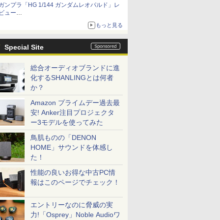
ガンプラ「HG 1/144 ガンダムレオパルド」レ
ビュー
『機動新世紀ガンダムX』30周年！インナーア
もっと見る
ームガトリングの変形機構まで再現し最新フォ
ーマットでキット化！
Special Site
総合オーディオブランドに進
化するSHANLINGとは何者
か？
Amazon プライムデー過去最
安! Anker注目プロジェクタ
ー3モデルを使ってみた
鳥肌ものの「DENON
HOME」サウンドを体感し
た！
性能の良いお得な中古PC情
報はこのページでチェック！
エントリーなのに脅威の実
力!「Osprey」Noble Audioワ