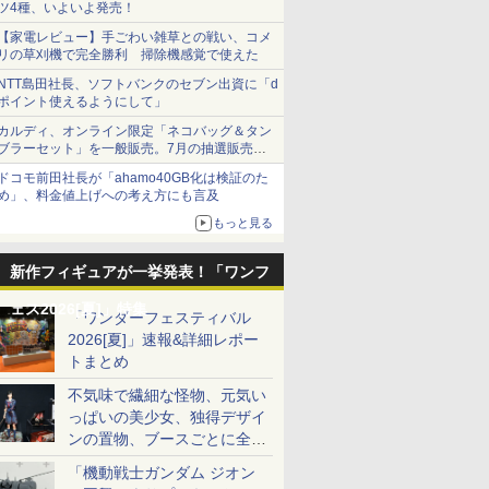
ツ4種、いよいよ発売！
【家電レビュー】手ごわい雑草との戦い、コメ
リの草刈機で完全勝利 掃除機感覚で使えた
NTT島田社長、ソフトバンクのセブン出資に「d
ポイント使えるようにして」
カルディ、オンライン限定「ネコバッグ＆タン
ブラーセット」を一般販売。7月の抽選販売の
当選無効分
ドコモ前田社長が「ahamo40GB化は検証のた
め」、料金値上げへの考え方にも言及
もっと見る
新作フィギュアが一挙発表！「ワンフ
ェス2026[夏]」特集
「ワンダーフェスティバル
2026[夏]」速報&詳細レポー
トまとめ
不気味で繊細な怪物、元気い
っぱいの美少女、独得デザイ
ンの置物、ブースごとに全く
異なる世界が広がる一般ディ
「機動戦士ガンダム ジオン
ーラーフォトレポート