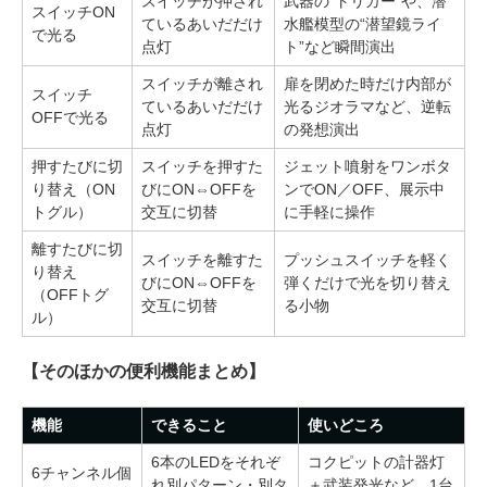
スイッチが押され
武器の“トリガー”や、潜
スイッチON
ているあいだだけ
水艦模型の“潜望鏡ライ
で光る
点灯
ト”など瞬間演出
スイッチが離され
扉を閉めた時だけ内部が
スイッチ
ているあいだだけ
光るジオラマなど、逆転
OFFで光る
点灯
の発想演出
押すたびに切
スイッチを押すた
ジェット噴射をワンボタ
り替え（ON
びにON⇔OFFを
ンでON／OFF、展示中
トグル）
交互に切替
に手軽に操作
離すたびに切
スイッチを離すた
プッシュスイッチを軽く
り替え
びにON⇔OFFを
弾くだけで光を切り替え
（OFFトグ
交互に切替
る小物
ル）
【そのほかの便利機能まとめ】
機能
できること
使いどころ
6本のLEDをそれぞ
コクピットの計器灯
6チャンネル個
れ別パターン・別タ
＋武装発光など、1台