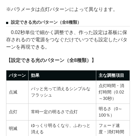
※パラメータは点灯パターンによって異なります。
設定できる光のパターン（全8種類）
0.02秒単位で細かく調整でき、作った設定は基板に保
存されるので電源をつなぐだけでいつでも設定したパタ
ーンを再現できる。
【設定できる光のパターン（全8種類）】
パターン
効果
主な調整項目
点灯時間・消
パッと光って消えるシンプルな
点滅
灯時間（0.02
フラッシュ
～30秒）
明るさ（0～
点灯
常時一定の明るさで点灯
100％）
ゆっくり明るくなり、ふわっと
フェード速
明滅
消える
度・消灯時間