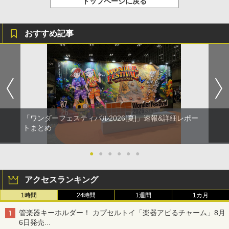
トップページに戻る
おすすめ記事
「ワンダーフェスティバル2026[夏]」速報&詳細レポー
トまとめ
●
●
●
●
●
●
アクセスランキング
1時間
24時間
1週間
1カ月
管楽器キーホルダー！ カプセルトイ「楽器アピるチャーム」8月
6日発売