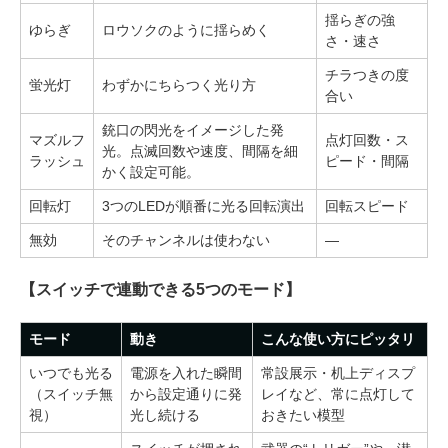
揺らぎの強
ゆらぎ
ロウソクのように揺らめく
さ・速さ
チラつきの度
蛍光灯
わずかにちらつく光り方
合い
銃口の閃光をイメージした発
マズルフ
点灯回数・ス
光。点滅回数や速度、間隔を細
ラッシュ
ピード・間隔
かく設定可能。
回転灯
3つのLEDが順番に光る回転演出
回転スピード
無効
そのチャンネルは使わない
―
【スイッチで連動できる5つのモード】
モード
動き
こんな使い方にピッタリ
いつでも光る
電源を入れた瞬間
常設展示・机上ディスプ
（スイッチ無
から設定通りに発
レイなど、常に点灯して
視）
光し続ける
おきたい模型