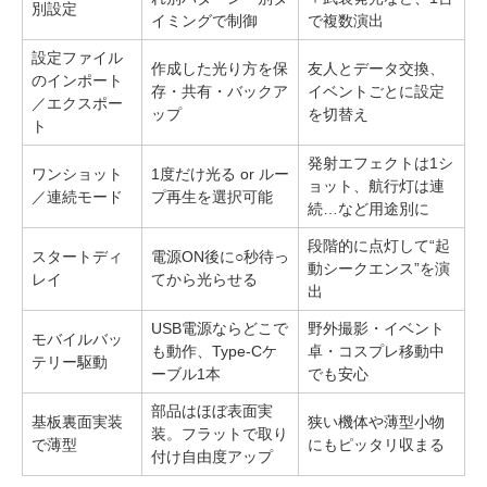
別設定
イミングで制御
で複数演出
設定ファイル
作成した光り方を保
友人とデータ交換、
のインポート
存・共有・バックア
イベントごとに設定
／エクスポー
ップ
を切替え
ト
発射エフェクトは1シ
ワンショット
1度だけ光る or ルー
ョット、航行灯は連
／連続モード
プ再生を選択可能
続…など用途別に
段階的に点灯して“起
スタートディ
電源ON後に○秒待っ
動シークエンス”を演
レイ
てから光らせる
出
USB電源ならどこで
野外撮影・イベント
モバイルバッ
も動作、Type-Cケ
卓・コスプレ移動中
テリー駆動
ーブル1本
でも安心
部品はほぼ表面実
基板裏面実装
狭い機体や薄型小物
装。フラットで取り
で薄型
にもピッタリ収まる
付け自由度アップ