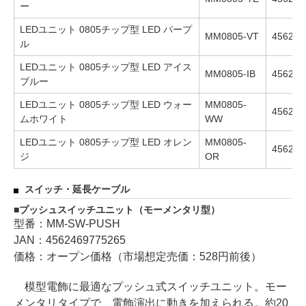
ー
LEDユニット 0805チップ型 LED パープ
MM0805-VT
456246
ル
LEDユニット 0805チップ型 LED アイス
MM0805-IB
456246
ブルー
LEDユニット 0805チップ型 LED ウォー
MM0805-
456246
ムホワイト
WW
LEDユニット 0805チップ型 LED オレン
MM0805-
456246
ジ
OR
スイッチ・延長ケーブル
プッシュスイッチユニット（モーメンタリ型）
型番：MM-SW-PUSH
JAN：4562469775265
価格：オープン価格（市場想定売価：528円前後）
模型電飾に最適なプッシュ式スイッチユニット。モー
メンタリタイプで、電飾演出に動きを加えられる。約20