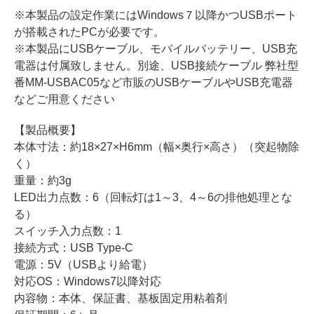
※本製品の設定作業にはWindows７以降かつUSBポート
が搭載されたPCが必要です。
※本製品にUSBケーブル、モバイルバッテリー、USB充
電器は付属致しません。別途、USB接続ケーブル 弊社型
番MM-USBAC05など市販のUSBケーブルやUSB充電器
などご用意ください
【製品概要】
本体寸法：約18×27×H6mm（幅×奥行×高さ）（突起物除
く）
重量：約3g
LED出力点数：6（回転灯は1～3、4～6の排他処理とな
る）
スイッチ入力点数：1
接続方式：USB Type-C
電源：5V（USBより給電）
対応OS：Windows7以降対応
内容物：本体、保証書、基板固定用粘着剤