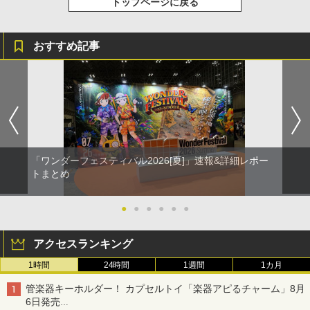
トップページに戻る
おすすめ記事
「ワンダーフェスティバル2026[夏]」速報&詳細レポー
トまとめ
●
●
●
●
●
●
アクセスランキング
1時間
24時間
1週間
1カ月
管楽器キーホルダー！ カプセルトイ「楽器アピるチャーム」8月
6日発売