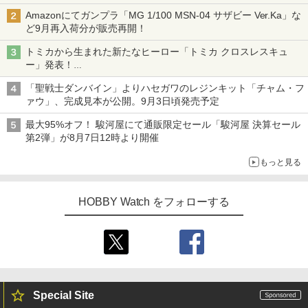
チューバ、テナサクなど5種各3色
Amazonにてガンプラ「MG 1/100 MSN-04 サザビー Ver.Ka」な
ど9月再入荷分が販売再開！
トミカから生まれた新たなヒーロー「トミカ クロスレスキュ
ー」発表！
詳細は後日公開予定
「聖戦士ダンバイン」よりハセガワのレジンキット「チャム・フ
ァウ」、完成見本が公開。9月3日頃発売予定
最大95%オフ！ 駿河屋にて通販限定セール「駿河屋 決算セール
第2弾」が8月7日12時より開催
もっと見る
HOBBY Watch をフォローする
Special Site