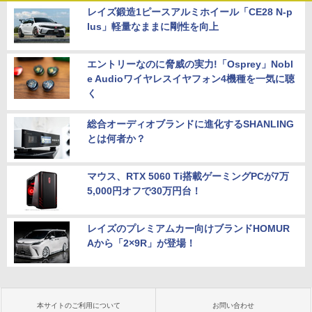
レイズ鍛造1ピースアルミホイール「CE28 N-p
lus」軽量なままに剛性を向上
エントリーなのに脅威の実力!「Osprey」Nobl
e Audioワイヤレスイヤフォン4機種を一気に聴
く
総合オーディオブランドに進化するSHANLING
とは何者か？
マウス、RTX 5060 Ti搭載ゲーミングPCが7万
5,000円オフで30万円台！
レイズのプレミアムカー向けブランドHOMUR
Aから「2×9R」が登場！
本サイトのご利用について
お問い合わせ