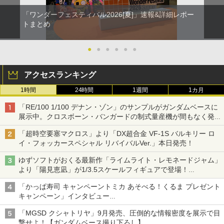
「ワンダーフェスティバル2026[夏]」速報&詳細レポー
トまとめ
●
●
●
●
●
●
アクセスランキング
1時間
24時間
1週間
1カ月
「RE/100 1/100 デナン・ゾン」のサンプルがガンダムベースに
展示中。クロスボーン・バンガードの制式量産機が間もなく発送
【ガンダムベース撮り下ろし】
「超時空要塞マクロス」より「DX超合金 VF-1S バルキリー ロ
イ・フォッカースペシャル リバイバルVer.」本日発売！
ゆずソフトがおくる最新作「ライムライト・レモネードジャム」
より「陽見恵凪」が1/3.5スケールフィギュアで登場！
メガネ姿も表現できるオプションパーツが付属
「かっぱ寿司 キャンペーントミカ あそべる！くるま プレゼント
キャンペーン」インタビュー
子どもが楽しめるかっぱ寿司ならではの体験とコラボの楽しさを
「MGSD クシャトリヤ」9月発売、圧倒的な情報密度を展示で目
追求
撃せよ！【ガンダムベース撮り下ろし】