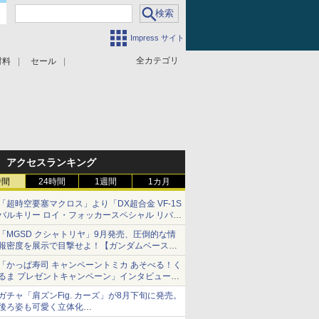
Impress サイト
全カテゴリ
材料
セール
アクセスランキング
時間
24時間
1週間
1カ月
「超時空要塞マクロス」より「DX超合金 VF-1S
バルキリー ロイ・フォッカースペシャル リバイ
バルVer.」本日発売！
「MGSD クシャトリヤ」9月発売、圧倒的な情
報密度を展示で目撃せよ！【ガンダムベース撮
り下ろし】
「かっぱ寿司 キャンペーントミカ あそべる！く
るま プレゼントキャンペーン」インタビュー
子どもが楽しめるかっぱ寿司ならではの体験と
ガチャ「肩ズンFig. カーズ」が8月下旬に発売。
コラボの楽しさを追求
後ろ姿も可愛く立体化
ライトニング・マックィーンやメーターなど4