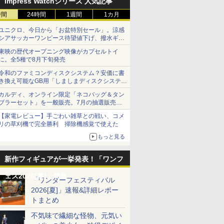
Impress Watchシリーズ 人気記事
時間
24時間
1週間
1カ月
ユニクロ、今日から「お盆特別セール」。涼感
シアサッカーワンピース待望値下げ、撥水ギア
ショーツは1990円に
東映の歴代オープニング映像がカプセルトイ
に。全5種で8月下旬発売
令和のファミコンディスクシステム？安価に書
き換え可能なGB用「しましまディスクシステ
ム」
カルディ、オンライン限定「ネコバッグ＆タン
ブラーセット」を一般販売。7月の抽選販売の
当選無効分
【家電レビュー】手ごわい雑草との戦い、コメ
リの草刈機で完全勝利 掃除機感覚で使えた
もっと見る
新作フィギュアが一挙発表！「ワンフ
ェス2026[夏]」特集
「ワンダーフェスティバル
2026[夏]」速報&詳細レポー
トまとめ
不気味で繊細な怪物、元気い