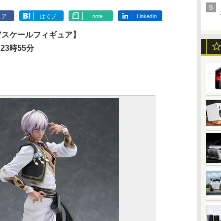
ェア
はてブ
note
LinkedIn
/7スケールフィギュア】
23時55分