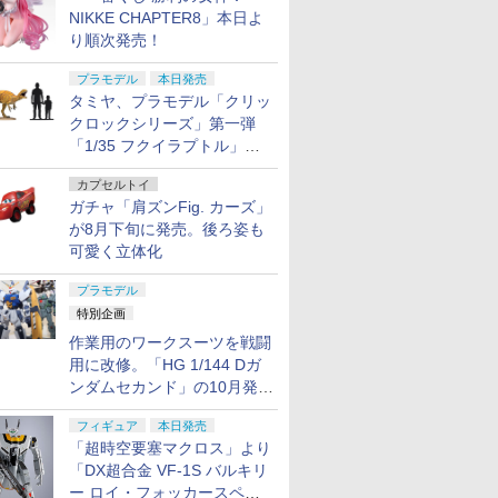
NIKKE CHAPTER8」本日よ
り順次発売！
プラモデル
本日発売
タミヤ、プラモデル「クリッ
クロックシリーズ」第一弾
「1/35 フクイラプトル」本
日発売！
カプセルトイ
ガチャ「肩ズンFig. カーズ」
が8月下旬に発売。後ろ姿も
可愛く立体化
プラモデル
特別企画
作業用のワークスーツを戦闘
用に改修。「HG 1/144 Dガ
ンダムセカンド」の10月発送
分が予約受付中【ガンダムベ
フィギュア
本日発売
ース撮り下ろし】
「超時空要塞マクロス」より
「DX超合金 VF-1S バルキリ
ー ロイ・フォッカースペシ