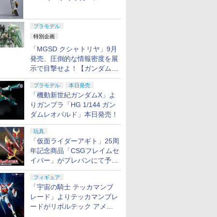
ャル リバイバルVer.」本日発
売！
プラモデル
特別企画
「MGSD クシャトリヤ」9月
発売、圧倒的な情報密度を展
示で目撃せよ！【ガンダムベ
ース撮り下ろし】
プラモデル
本日発売
「機動新世紀ガンダムX」よ
りガンプラ「HG 1/144 ガン
ダムレオパルド」本日発売！
玩具
「仮面ライダーアギト」25周
年記念商品「CSGフレイムセ
イバー」がプレバンにて予約
開始
フィギュア
「宇宙の騎士 テッカマンブ
レード」よりテッカマンブレ
ードがリボルテック アメイ
ジング・ヤマグチで商品化決