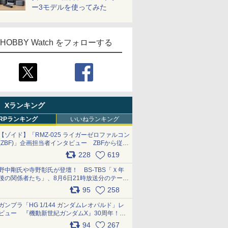
ー3モデルを使ってみた
HOBBY Watch をフォローする
Xランキング
RPランキング
いいねランキング
【ゾイド】「RMZ-025 ライガーゼロファルコン
(ZBF)」企画担当者インタビュー ZBFから従来
デザインまで再現可能なボリューム満点のキッ
228
619
ト pic.x.com/6zOqQAQKkX
野中剛氏や寺野彰氏が登壇！ BS-TBS「Ｘ年
後の関係者たち」、8月6日21時放送分のテーマ
は「超合金」！ pic.x.com/uWyt1uyuFm
95
258
ガンプラ「HG 1/144 ガンダムレオパルド」レ
ビュー 『機動新世紀ガンダムX』30周年！イ
ンナーアームガトリングの変形機構まで再現し
94
267