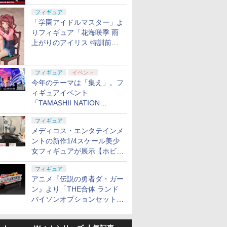
定
フィギュア
「学園アイドルマスター」よ
りフィギュア「花海咲季 雨
上がりのアイリス 特訓前
Ver.」が2027年4月に発売
フィギュア
イベント
今年のテーマは「集え」。フ
ィギュアイベント
「TAMASHII NATION
2026」が11月13日より開催
フィギュア
決定
メディコス・エンタテインメ
ントの新作1/4スケール美少
女フィギュアが展示【ホビー
メーカー合同展示会】
フィギュア
アニメ『伝説の勇者ダ・ガー
ン』より「THE合体 ランド
バイソンオプションセット」
が2027年5月に発売