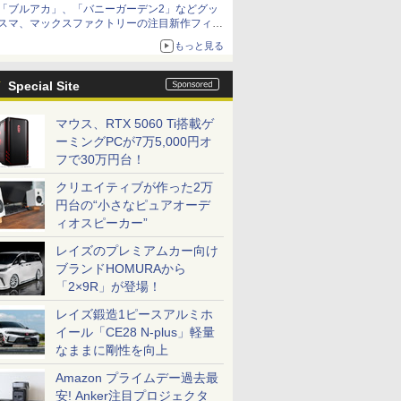
「ブルアカ」、「バニーガーデン2」などグッ
種がラインナップ
スマ、マックスファクトリーの注目新作フィギ
ュアが展示【ホビーメーカー合同展示会】
もっと見る
Special Site
マウス、RTX 5060 Ti搭載ゲ
ーミングPCが7万5,000円オ
フで30万円台！
クリエイティブが作った2万
円台の“小さなピュアオーデ
ィオスピーカー”
レイズのプレミアムカー向け
ブランドHOMURAから
「2×9R」が登場！
レイズ鍛造1ピースアルミホ
イール「CE28 N-plus」軽量
なままに剛性を向上
Amazon プライムデー過去最
安! Anker注目プロジェクタ