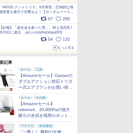
最新フォーマットでキット化！
pic.x.com/nszPIDTpbg
「MGSD クシャトリヤ」9月発売、圧倒的な情
報密度を展示で目撃せよ！【ガンダムベース撮
り下ろし】 pic.x.com/3rPjsfk7qZ
57
200
【訃報】「超合金を創った男」、村上克司氏7
月20日に逝去 pic.x.com/HuiVoquDFE
54
133
もっと見る
新記事
セール
工具
【Amazonセール】Oasserの
ダブルアクション対応トリガ
ー式エアブラシがお買い得価
格で登場！
セール
その他
【Amazonセール】
roborock、20,000Paの強力
吸引の水拭き両用ロボット掃
除機「Qrevo Curv 2 Flow」
プライズ
本日発売
がお買い得！
「一番くじ 勝利の女神：