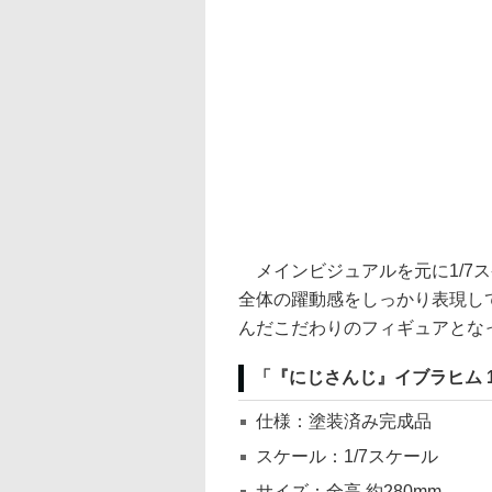
メインビジュアルを元に1/7
全体の躍動感をしっかり表現し
んだこだわりのフィギュアとな
「『にじさんじ』イブラヒム 
仕様：塗装済み完成品
スケール：1/7スケール
サイズ：全高 約280mm