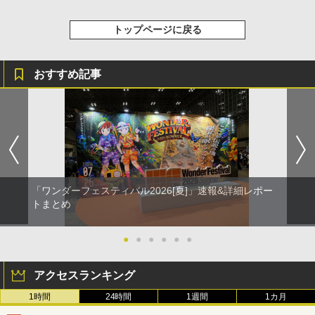
トップページに戻る
おすすめ記事
「ワンダーフェスティバル2026[夏]」速報&詳細レポー
トまとめ
●
●
●
●
●
●
アクセスランキング
1時間
24時間
1週間
1カ月