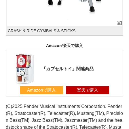
CRASH & RIDE CYMBALS & STICKS
Amazon/楽天で購入
「カプセルトイ」関連商品
Amazonで購入
楽天で購入
(C)2025 Fender Musical Instruments Corporation. Fender
(R), Stratocaster(R), Telecaster(R), Mustang(TM), Precisio
n Bass(TM), Jazz Bass(TM), Jazzmaster(TM) and the hea
dstock shape of the Stratocaster(R), Telecaster(R), Musta