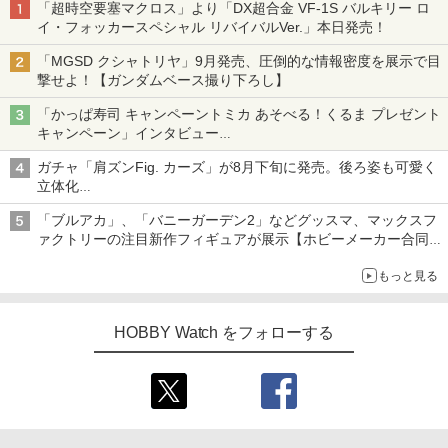
「超時空要塞マクロス」より「DX超合金 VF-1S バルキリー ロ
イ・フォッカースペシャル リバイバルVer.」本日発売！
「MGSD クシャトリヤ」9月発売、圧倒的な情報密度を展示で目
撃せよ！【ガンダムベース撮り下ろし】
「かっぱ寿司 キャンペーントミカ あそべる！くるま プレゼント
キャンペーン」インタビュー
子どもが楽しめるかっぱ寿司ならではの体験とコラボの楽しさを
ガチャ「肩ズンFig. カーズ」が8月下旬に発売。後ろ姿も可愛く
追求
立体化
ライトニング・マックィーンやメーターなど4種がラインナップ
「ブルアカ」、「バニーガーデン2」などグッスマ、マックスフ
ァクトリーの注目新作フィギュアが展示【ホビーメーカー合同展
示会】
もっと見る
HOBBY Watch をフォローする