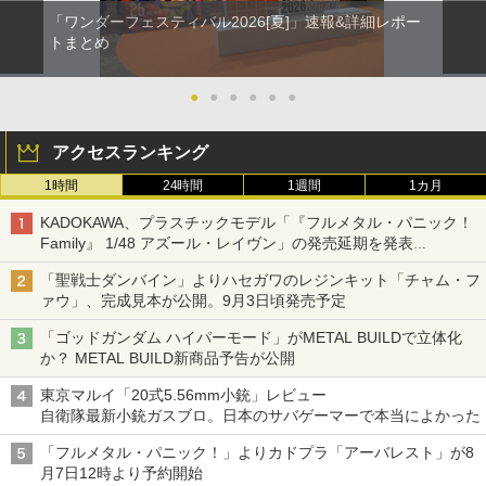
「ワンダーフェスティバル2026[夏]」速報&詳細レポー
トまとめ
●
●
●
●
●
●
アクセスランキング
1時間
24時間
1週間
1カ月
KADOKAWA、プラスチックモデル「『フルメタル・パニック！
Family』 1/48 アズール・レイヴン」の発売延期を発表
8月から9月に延期
「聖戦士ダンバイン」よりハセガワのレジンキット「チャム・フ
ァウ」、完成見本が公開。9月3日頃発売予定
「ゴッドガンダム ハイパーモード」がMETAL BUILDで立体化
か？ METAL BUILD新商品予告が公開
東京マルイ「20式5.56mm小銃」レビュー
自衛隊最新小銃ガスブロ。日本のサバゲーマーで本当によかった
「フルメタル・パニック！」よりカドプラ「アーバレスト」が8
月7日12時より予約開始