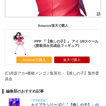
Amazon/楽天で購入
PPP 『【推しの子】』 アイ 1/8スケール
(塗装済み完成品フィギュア)
Amazonで購入
楽天で購入
(C)赤坂アカ×横槍メンゴ／集英社・【推しの子】製作委
員会
編集部のおすすめ記事
プラモデル
カドプラシリーズに「【推しの子】」の