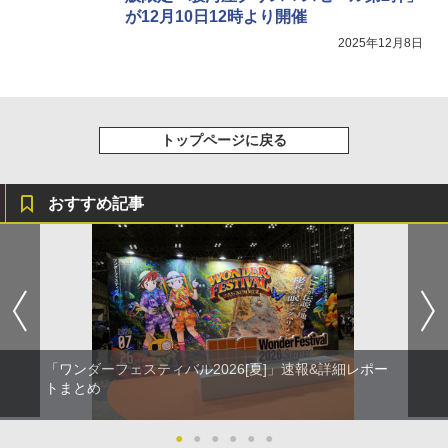
が12月10日12時より開催
2025年12月8日
トップページに戻る
おすすめ記事
「ワンダーフェスティバル2026[夏]」速報&詳細レポー
トまとめ
●
●
●
●
●
●