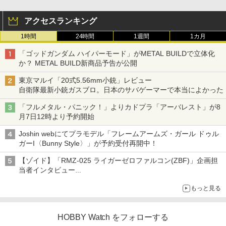
アクセスランキング
1時間
24時間
1週間
1カ月
「ゴッドガンダム ハイパーモード」がMETAL BUILDで立体化
か？ METAL BUILD新商品予告が公開
東京マルイ「20式5.56mm小銃」レビュー
自衛隊最新小銃ガスブロ。日本のサバゲーマーで本当によかった
「フルメタル・パニック！」よりカドプラ「アーバレスト」が8
月7日12時より予約開始
Joshin webにてプラモデル「フレームアームズ・ガール ドゥル
ガーI〈Bunny Style〉」が予約受付再開中！
【ゾイド】「RMZ-025 ライガーゼロファルコン(ZBF)」企画担
当者インタビュー
ZBFから従来デザインまで再現可能なボリューム満点のキット
もっと見る
HOBBY Watch をフォローする