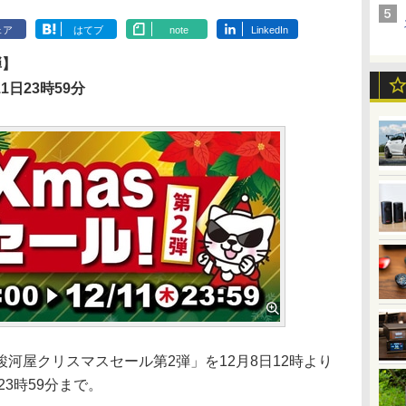
ェア
はてブ
note
LinkedIn
弾】
1日23時59分
屋クリスマスセール第2弾」を12月8日12時より
23時59分まで。