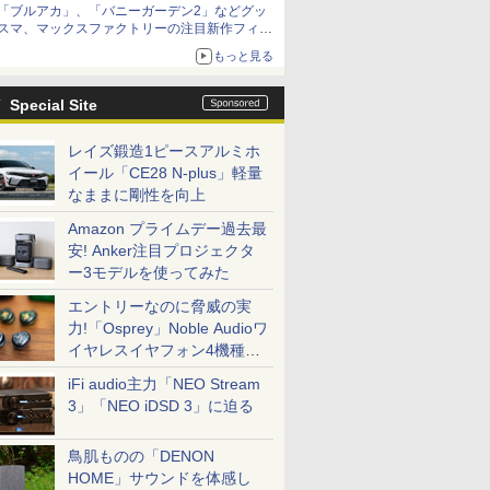
「ブルアカ」、「バニーガーデン2」などグッ
種がラインナップ
スマ、マックスファクトリーの注目新作フィギ
ュアが展示【ホビーメーカー合同展示会】
もっと見る
Special Site
レイズ鍛造1ピースアルミホ
イール「CE28 N-plus」軽量
なままに剛性を向上
Amazon プライムデー過去最
安! Anker注目プロジェクタ
ー3モデルを使ってみた
エントリーなのに脅威の実
力!「Osprey」Noble Audioワ
イヤレスイヤフォン4機種を
一気に聴く
iFi audio主力「NEO Stream
3」「NEO iDSD 3」に迫る
鳥肌ものの「DENON
HOME」サウンドを体感し