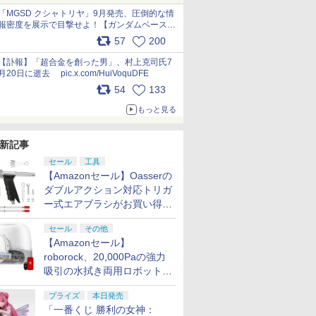
pic.x.com/nszPIDTpbg
「MGSD クシャトリヤ」9月発売、圧倒的な情
報密度を展示で目撃せよ！【ガンダムベース撮
り下ろし】 pic.x.com/3rPjsfk7qZ
57
200
【訃報】「超合金を創った男」、村上克司氏7
月20日に逝去 pic.x.com/HuiVoquDFE
54
133
もっと見る
新記事
セール
工具
【Amazonセール】Oasserの
ダブルアクション対応トリガ
ー式エアブラシがお買い得価
格で登場！
セール
その他
【Amazonセール】
roborock、20,000Paの強力
吸引の水拭き両用ロボット掃
除機「Qrevo Curv 2 Flow」
プライズ
本日発売
がお買い得！
「一番くじ 勝利の女神：