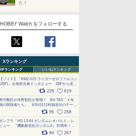
た！
HOBBY Watch をフォローする
Xランキング
RPランキング
いいねランキング
【ゾイド】「RMZ-025 ライガーゼロファルコン
(ZBF)」企画担当者インタビュー ZBFから従来
デザインまで再現可能なボリューム満点のキッ
228
619
ト pic.x.com/6zOqQAQKkX
野中剛氏や寺野彰氏が登壇！ BS-TBS「Ｘ年
後の関係者たち」、8月6日21時放送分のテーマ
は「超合金」！ pic.x.com/uWyt1uyuFm
95
258
ガンプラ「HG 1/144 ガンダムレオパルド」レ
ビュー 『機動新世紀ガンダムX』30周年！イ
ンナーアームガトリングの変形機構まで再現し
94
267
最新フォーマットでキット化！