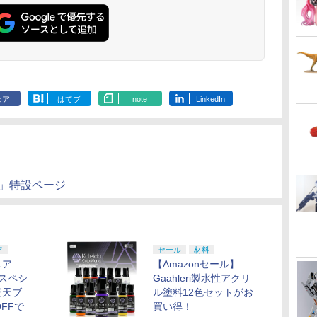
ェア
はてブ
note
LinkedIn
弾」特設ページ
ア
セール
材料
ニア
【Amazonセール】
スペシ
Gaahleri製水性アクリ
楽天ブ
ル塗料12色セットがお
FFで
買い得！