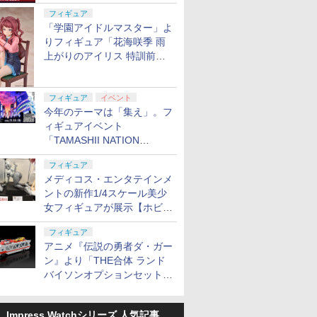
定
フィギュア
「学園アイドルマスター」よ
りフィギュア「花海咲季 雨
上がりのアイリス 特訓前
Ver.」が2027年4月に発売
フィギュア
イベント
今年のテーマは「集え」。フ
ィギュアイベント
「TAMASHII NATION
2026」が11月13日より開催
フィギュア
決定
メディコス・エンタテインメ
ントの新作1/4スケール美少
女フィギュアが展示【ホビー
メーカー合同展示会】
フィギュア
アニメ『伝説の勇者ダ・ガー
ン』より「THE合体 ランド
バイソンオプションセット」
が2027年5月に発売
Impress Watchシリーズ 人気記事