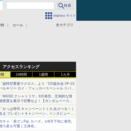
Impress サイト
全カテゴリ
材料
セール
アクセスランキング
時間
24時間
1週間
1カ月
「超時空要塞マクロス」より「DX超合金 VF-1S
バルキリー ロイ・フォッカースペシャル リバイ
バルVer.」本日発売！
「MGSD クシャトリヤ」9月発売、圧倒的な情
報密度を展示で目撃せよ！【ガンダムベース撮
り下ろし】
「かっぱ寿司 キャンペーントミカ あそべる！く
るま プレゼントキャンペーン」インタビュー
子どもが楽しめるかっぱ寿司ならではの体験と
ガチャ「肩ズンFig. カーズ」が8月下旬に発売。
コラボの楽しさを追求
後ろ姿も可愛く立体化
ライトニング・マックィーンやメーターなど4