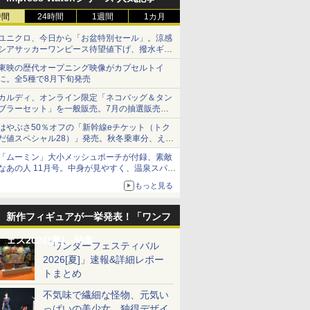
時間
24時間
1週間
1カ月
ユニクロ、今日から「お盆特別セール」。涼感
シアサッカーワンピース待望値下げ、撥水ギア
ショーツは1990円に
東映の歴代オープニング映像がカプセルトイ
に。全5種で8月下旬発売
カルディ、オンライン限定「ネコバッグ＆タン
ブラーセット」を一般販売。7月の抽選販売の
当選無効分
はやぶさ50％オフの「新幹線eチケット（トク
だ値スペシャル28）」発売。秋冬乗車分、えき
ねっと限定
「ムーミン」大小メッシュポーチが付録、素敵
なあの人 11月号。中身が見やすく、温泉スパに
も使える
もっと見る
新作フィギュアが一挙発表！「ワンフ
ェス2026[夏]」特集
「ワンダーフェスティバル
2026[夏]」速報&詳細レポー
トまとめ
不気味で繊細な怪物、元気い
っぱいの美少女、独得デザイ