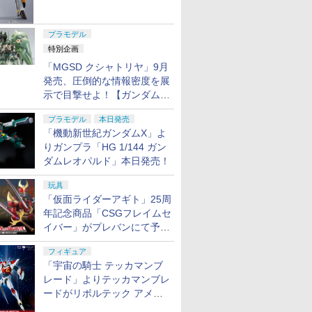
ャル リバイバルVer.」本日発
売！
プラモデル
特別企画
「MGSD クシャトリヤ」9月
発売、圧倒的な情報密度を展
示で目撃せよ！【ガンダムベ
ース撮り下ろし】
プラモデル
本日発売
「機動新世紀ガンダムX」よ
りガンプラ「HG 1/144 ガン
ダムレオパルド」本日発売！
玩具
「仮面ライダーアギト」25周
年記念商品「CSGフレイムセ
イバー」がプレバンにて予約
開始
フィギュア
「宇宙の騎士 テッカマンブ
レード」よりテッカマンブレ
ードがリボルテック アメイ
ジング・ヤマグチで商品化決