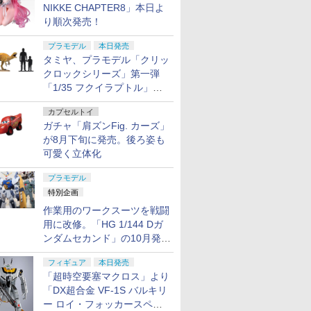
NIKKE CHAPTER8」本日よ
り順次発売！
プラモデル
本日発売
タミヤ、プラモデル「クリッ
クロックシリーズ」第一弾
「1/35 フクイラプトル」本
日発売！
カプセルトイ
ガチャ「肩ズンFig. カーズ」
が8月下旬に発売。後ろ姿も
可愛く立体化
プラモデル
特別企画
作業用のワークスーツを戦闘
用に改修。「HG 1/144 Dガ
ンダムセカンド」の10月発送
分が予約受付中【ガンダムベ
フィギュア
本日発売
ース撮り下ろし】
「超時空要塞マクロス」より
「DX超合金 VF-1S バルキリ
ー ロイ・フォッカースペシ