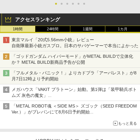
●
●
●
●
●
●
アクセスランキング
1時間
24時間
1週間
1カ月
東京マルイ「20式5.56mm小銃」レビュー
自衛隊最新小銃ガスブロ。日本のサバゲーマーで本当によかった
「ゴッドガンダム ハイパーモード」がMETAL BUILDで立体化
か？ METAL BUILD新商品予告が公開
「フルメタル・パニック！」よりカドプラ「アーバレスト」が8
月7日12時より予約開始
メガハウス「VAKIT プラトーン」始動。第1弾は「装甲騎兵ボト
ムズ 灰色の魔女」
6機のATが全高約80mmの関節可動プラキット化
「METAL ROBOT魂 ＜SIDE MS＞ ズゴック（SEED FREEDOM
Ver.）」がプレバンにて8月6日予約開始
「METAL ROBOT魂 ＜SIDE MS＞ キャバリアーアイフリッド」
もっと見る
も同時予約開始