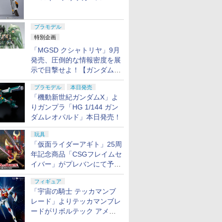
ャル リバイバルVer.」本日発
売！
プラモデル
特別企画
「MGSD クシャトリヤ」9月
発売、圧倒的な情報密度を展
示で目撃せよ！【ガンダムベ
ース撮り下ろし】
プラモデル
本日発売
「機動新世紀ガンダムX」よ
りガンプラ「HG 1/144 ガン
ダムレオパルド」本日発売！
玩具
「仮面ライダーアギト」25周
年記念商品「CSGフレイムセ
イバー」がプレバンにて予約
開始
フィギュア
「宇宙の騎士 テッカマンブ
レード」よりテッカマンブレ
ードがリボルテック アメイ
ジング・ヤマグチで商品化決