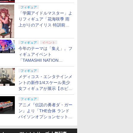
定
フィギュア
「学園アイドルマスター」よ
りフィギュア「花海咲季 雨
上がりのアイリス 特訓前
Ver.」が2027年4月に発売
フィギュア
イベント
今年のテーマは「集え」。フ
ィギュアイベント
「TAMASHII NATION
2026」が11月13日より開催
フィギュア
決定
メディコス・エンタテインメ
ントの新作1/4スケール美少
女フィギュアが展示【ホビー
メーカー合同展示会】
フィギュア
アニメ『伝説の勇者ダ・ガー
ン』より「THE合体 ランド
バイソンオプションセット」
が2027年5月に発売