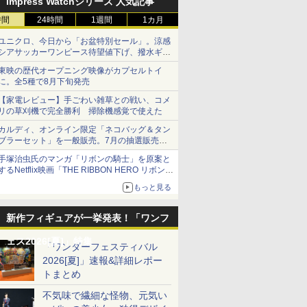
Impress Watchシリーズ 人気記事
時間
24時間
1週間
1カ月
ユニクロ、今日から「お盆特別セール」。涼感
シアサッカーワンピース待望値下げ、撥水ギア
ショーツは1990円に
東映の歴代オープニング映像がカプセルトイ
に。全5種で8月下旬発売
【家電レビュー】手ごわい雑草との戦い、コメ
リの草刈機で完全勝利 掃除機感覚で使えた
カルディ、オンライン限定「ネコバッグ＆タン
ブラーセット」を一般販売。7月の抽選販売の
当選無効分
手塚治虫氏のマンガ「リボンの騎士」を原案と
するNetflix映画「THE RIBBON HERO リボンヒ
ーロー」本日配信開始
もっと見る
新作フィギュアが一挙発表！「ワンフ
ェス2026[夏]」特集
「ワンダーフェスティバル
2026[夏]」速報&詳細レポー
トまとめ
不気味で繊細な怪物、元気い