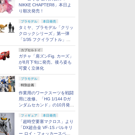
NIKKE CHAPTER8」本日よ
り順次発売！
プラモデル
本日発売
タミヤ、プラモデル「クリッ
クロックシリーズ」第一弾
「1/35 フクイラプトル」本
日発売！
カプセルトイ
ガチャ「肩ズンFig. カーズ」
が8月下旬に発売。後ろ姿も
可愛く立体化
プラモデル
特別企画
作業用のワークスーツを戦闘
用に改修。「HG 1/144 Dガ
ンダムセカンド」の10月発送
分が予約受付中【ガンダムベ
フィギュア
本日発売
ース撮り下ろし】
「超時空要塞マクロス」より
「DX超合金 VF-1S バルキリ
ー ロイ・フォッカースペシ