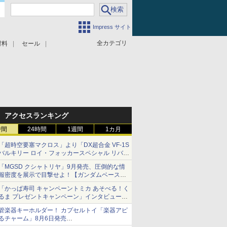
Impress サイト
全カテゴリ
材料
セール
アクセスランキング
時間
24時間
1週間
1カ月
「超時空要塞マクロス」より「DX超合金 VF-1S
バルキリー ロイ・フォッカースペシャル リバイ
バルVer.」本日発売！
「MGSD クシャトリヤ」9月発売、圧倒的な情
報密度を展示で目撃せよ！【ガンダムベース撮
り下ろし】
「かっぱ寿司 キャンペーントミカ あそべる！く
るま プレゼントキャンペーン」インタビュー
子どもが楽しめるかっぱ寿司ならではの体験と
管楽器キーホルダー！ カプセルトイ「楽器アピ
コラボの楽しさを追求
るチャーム」8月6日発売
チューバ、テナサクなど5種各3色