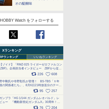
オの醍醐味
HOBBY Watch をフォローする
Xランキング
RPランキング
いいねランキング
【ゾイド】「RMZ-025 ライガーゼロファルコン
(ZBF)」企画担当者インタビュー ZBFから従来
デザインまで再現可能なボリューム満点のキッ
226
608
ト pic.x.com/6zOqQAQKkX
野中剛氏や寺野彰氏が登壇！ BS-TBS「Ｘ年
後の関係者たち」、8月6日21時放送分のテーマ
は「超合金」！ pic.x.com/uWyt1uyuFm
95
257
ガンプラ「HG 1/144 ガンダムレオパルド」レ
ビュー 『機動新世紀ガンダムX』30周年！イ
ンナーアームガトリングの変形機構まで再現し
76
204