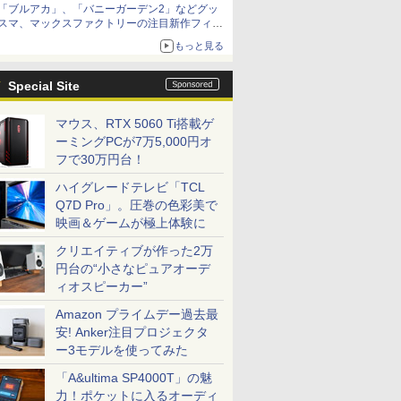
「ブルアカ」、「バニーガーデン2」などグッ
スマ、マックスファクトリーの注目新作フィギ
ュアが展示【ホビーメーカー合同展示会】
もっと見る
Special Site
マウス、RTX 5060 Ti搭載ゲ
ーミングPCが7万5,000円オ
フで30万円台！
ハイグレードテレビ「TCL
Q7D Pro」。圧巻の色彩美で
映画＆ゲームが極上体験に
クリエイティブが作った2万
円台の“小さなピュアオーデ
ィオスピーカー”
Amazon プライムデー過去最
安! Anker注目プロジェクタ
ー3モデルを使ってみた
「A&ultima SP4000T」の魅
力！ポケットに入るオーディ