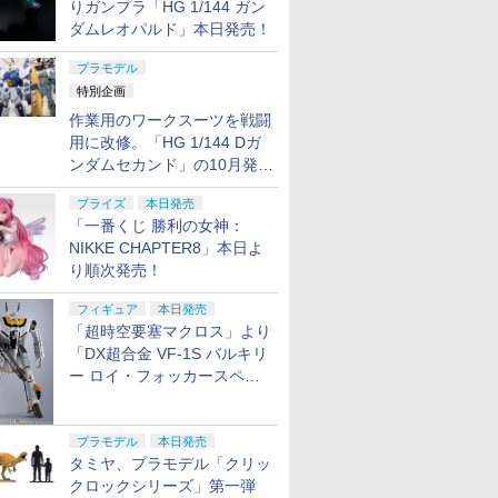
りガンプラ「HG 1/144 ガン
ダムレオパルド」本日発売！
プラモデル
特別企画
作業用のワークスーツを戦闘
用に改修。「HG 1/144 Dガ
ンダムセカンド」の10月発送
分が予約受付中【ガンダムベ
プライズ
本日発売
ース撮り下ろし】
「一番くじ 勝利の女神：
NIKKE CHAPTER8」本日よ
り順次発売！
フィギュア
本日発売
「超時空要塞マクロス」より
「DX超合金 VF-1S バルキリ
ー ロイ・フォッカースペシ
ャル リバイバルVer.」本日発
売！
プラモデル
本日発売
タミヤ、プラモデル「クリッ
クロックシリーズ」第一弾