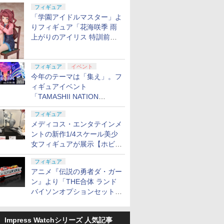
定
フィギュア
「学園アイドルマスター」よ
りフィギュア「花海咲季 雨
上がりのアイリス 特訓前
Ver.」が2027年4月に発売
フィギュア
イベント
今年のテーマは「集え」。フ
ィギュアイベント
「TAMASHII NATION
2026」が11月13日より開催
フィギュア
決定
メディコス・エンタテインメ
ントの新作1/4スケール美少
女フィギュアが展示【ホビー
メーカー合同展示会】
フィギュア
アニメ『伝説の勇者ダ・ガー
ン』より「THE合体 ランド
バイソンオプションセット」
が2027年5月に発売
Impress Watchシリーズ 人気記事