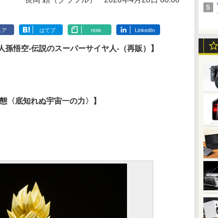
ェア
はてブ
note
LinkedIn
ーサイヤ人孫悟空-伝説のスーパーサイヤ人-（再販）】
 第四形態〈底知れぬ宇宙一の力〉】