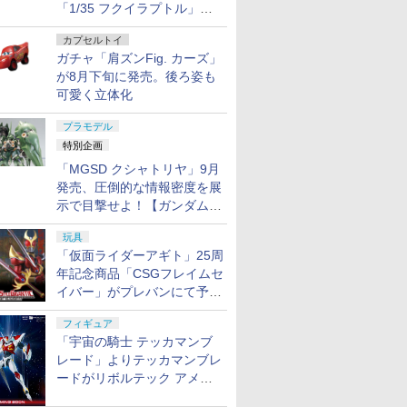
「1/35 フクイラプトル」本
日発売！
カプセルトイ
ガチャ「肩ズンFig. カーズ」
が8月下旬に発売。後ろ姿も
可愛く立体化
プラモデル
特別企画
「MGSD クシャトリヤ」9月
発売、圧倒的な情報密度を展
示で目撃せよ！【ガンダムベ
ース撮り下ろし】
玩具
「仮面ライダーアギト」25周
年記念商品「CSGフレイムセ
イバー」がプレバンにて予約
開始
フィギュア
「宇宙の騎士 テッカマンブ
レード」よりテッカマンブレ
ードがリボルテック アメイ
ジング・ヤマグチで商品化決