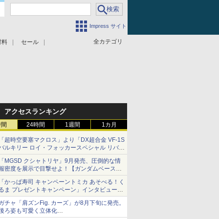
Impress サイト
全カテゴリ
材料
セール
アクセスランキング
時間
24時間
1週間
1カ月
「超時空要塞マクロス」より「DX超合金 VF-1S
バルキリー ロイ・フォッカースペシャル リバイ
バルVer.」本日発売！
「MGSD クシャトリヤ」9月発売、圧倒的な情
報密度を展示で目撃せよ！【ガンダムベース撮
り下ろし】
「かっぱ寿司 キャンペーントミカ あそべる！く
るま プレゼントキャンペーン」インタビュー
子どもが楽しめるかっぱ寿司ならではの体験と
ガチャ「肩ズンFig. カーズ」が8月下旬に発売。
コラボの楽しさを追求
後ろ姿も可愛く立体化
ライトニング・マックィーンやメーターなど4