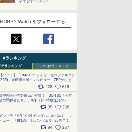
ィオスピーカー”
HOBBY Watch をフォローする
Xランキング
RPランキング
いいねランキング
【ゾイド】「RMZ-025 ライガーゼロファルコン
(ZBF)」企画担当者インタビュー ZBFから従来
デザインまで再現可能なボリューム満点のキッ
228
619
ト pic.x.com/6zOqQAQKkX
野中剛氏や寺野彰氏が登壇！ BS-TBS「Ｘ年
後の関係者たち」、8月6日21時放送分のテーマ
は「超合金」！ pic.x.com/uWyt1uyuFm
95
258
ガンプラ「HG 1/144 ガンダムレオパルド」レ
ビュー 『機動新世紀ガンダムX』30周年！イ
ンナーアームガトリングの変形機構まで再現し
94
267
最新フォーマットでキット化！