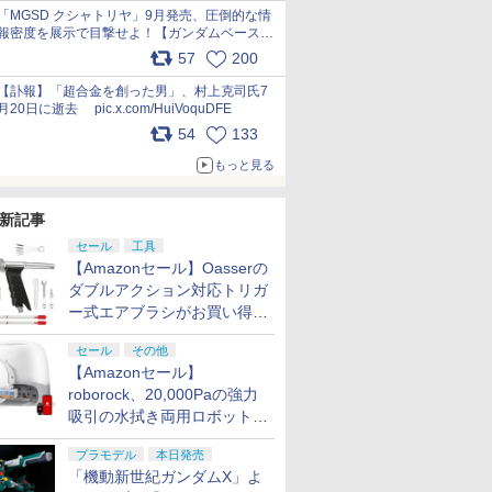
pic.x.com/nszPIDTpbg
「MGSD クシャトリヤ」9月発売、圧倒的な情
報密度を展示で目撃せよ！【ガンダムベース撮
り下ろし】 pic.x.com/3rPjsfk7qZ
57
200
【訃報】「超合金を創った男」、村上克司氏7
月20日に逝去 pic.x.com/HuiVoquDFE
54
133
もっと見る
新記事
セール
工具
【Amazonセール】Oasserの
ダブルアクション対応トリガ
ー式エアブラシがお買い得価
格で登場！
セール
その他
【Amazonセール】
roborock、20,000Paの強力
吸引の水拭き両用ロボット掃
除機「Qrevo Curv 2 Flow」
プラモデル
本日発売
がお買い得！
「機動新世紀ガンダムX」よ