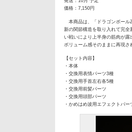
発送：10月 予定
価格：7,150円
本商品は、「ドラゴンボールZ
新の関節構造を取り入れて完全
い戦いにより上半身の筋肉が露
ボリューム感そのままに再現され
【セット内容】
・本体
・交換用表情パーツ3種
・交換用手首左右各5種
・交換用前髪パーツ
・交換用頭部パーツ
・かめはめ波用エフェクトパー