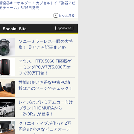
管楽器キーホルダー！ カプセルトイ「楽器アピ
種がラインナップ
るチャーム」8月6日発売
チューバ、テナサクなど5種各3色
もっと見る
Special Site
ソニーミラーレス一眼の大特
集！ 見どころ記事まとめ
マウス、RTX 5060 Ti搭載ゲ
ーミングPCが7万5,000円オ
フで30万円台！
性能の良いお得な中古PC情
報はこのページでチェック！
レイズのプレミアムカー向け
ブランドHOMURAから
「2×9R」が登場！
クリエイティブが作った2万
円台の“小さなピュアオーデ