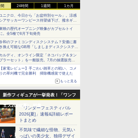
時間
24時間
1週間
1カ月
ユニクロ、今日から「お盆特別セール」。涼感
シアサッカーワンピース待望値下げ、撥水ギア
ショーツは1990円に
東映の歴代オープニング映像がカプセルトイ
に。全5種で8月下旬発売
令和のファミコンディスクシステム？安価に書
き換え可能なGB用「しましまディスクシステ
ム」
カルディ、オンライン限定「ネコバッグ＆タン
ブラーセット」を一般販売。7月の抽選販売の
当選無効分
【家電レビュー】手ごわい雑草との戦い、コメ
リの草刈機で完全勝利 掃除機感覚で使えた
もっと見る
新作フィギュアが一挙発表！「ワンフ
ェス2026[夏]」特集
「ワンダーフェスティバル
2026[夏]」速報&詳細レポー
トまとめ
不気味で繊細な怪物、元気い
っぱいの美少女、独得デザイ