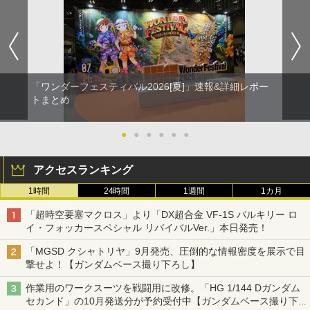
「ワンダーフェスティバル2026[夏]」速報&詳細レポー
トまとめ
●
●
●
●
●
●
アクセスランキング
1時間
24時間
1週間
1カ月
「超時空要塞マクロス」より「DX超合金 VF-1S バルキリー ロ
イ・フォッカースペシャル リバイバルVer.」本日発売！
「MGSD クシャトリヤ」9月発売、圧倒的な情報密度を展示で目
撃せよ！【ガンダムベース撮り下ろし】
作業用のワークスーツを戦闘用に改修。「HG 1/144 Dガンダム
セカンド」の10月発送分が予約受付中【ガンダムベース撮り下