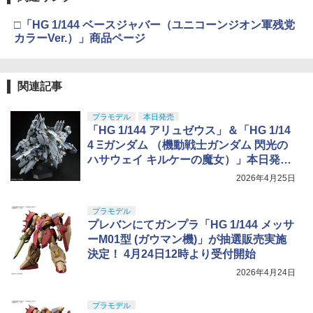
□「HG 1/144 ベースジャバー（ユニコーンジオン軍残党
カラーVer.）」商品ページ
関連記事
プラモデル
本日発売
「HG 1/144 アリュゼウス」＆「HG 1/14
4 Ξガンダム （機動戦士ガンダム 閃光の
ハサウェイ キルケーの魔女）」本日発
売！
2026年4月25日
プラモデル
プレバンにてガンプラ「HG 1/144 メッサ
ーM01型 (ガウマン機)」が抽選販売実施
決定！ 4月24日12時より受付開始
2026年4月24日
プラモデル