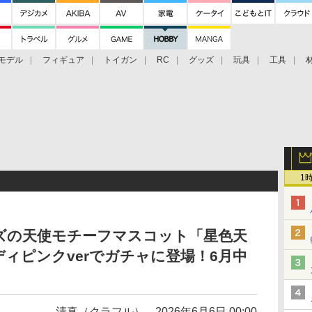
モデル
フィギュア
トイガン
RC
グッズ
玩具
工具
1
ズの天使モチーフマスコット「星色天
ィピンクverでガチャに登場！6月中
清真（クラフル）
2026年6月6日 00:00