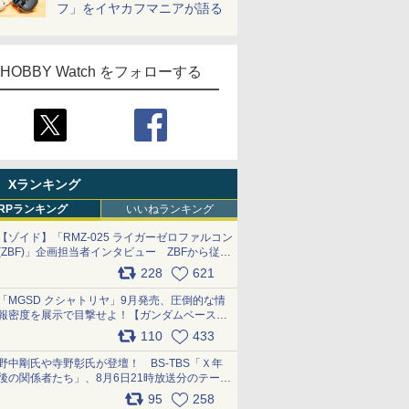
フ」をイヤカフマニアが語る
HOBBY Watch をフォローする
Xランキング
RPランキング
いいねランキング
【ゾイド】「RMZ-025 ライガーゼロファルコン
(ZBF)」企画担当者インタビュー ZBFから従来
デザインまで再現可能なボリューム満点のキッ
228
621
ト pic.x.com/6zOqQAQKkX
「MGSD クシャトリヤ」9月発売、圧倒的な情
報密度を展示で目撃せよ！【ガンダムベース撮
り下ろし】 pic.x.com/3rPjsfk7qZ
110
433
野中剛氏や寺野彰氏が登壇！ BS-TBS「Ｘ年
後の関係者たち」、8月6日21時放送分のテーマ
は「超合金」！ pic.x.com/uWyt1uyuFm
95
258