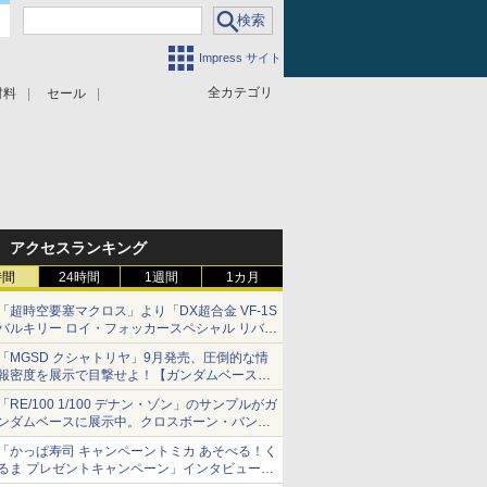
Impress サイト
全カテゴリ
材料
セール
アクセスランキング
時間
24時間
1週間
1カ月
「超時空要塞マクロス」より「DX超合金 VF-1S
バルキリー ロイ・フォッカースペシャル リバイ
バルVer.」本日発売！
「MGSD クシャトリヤ」9月発売、圧倒的な情
報密度を展示で目撃せよ！【ガンダムベース撮
り下ろし】
「RE/100 1/100 デナン・ゾン」のサンプルがガ
ンダムベースに展示中。クロスボーン・バンガ
ードの制式量産機が間もなく発送【ガンダムベ
「かっぱ寿司 キャンペーントミカ あそべる！く
ース撮り下ろし】
るま プレゼントキャンペーン」インタビュー
子どもが楽しめるかっぱ寿司ならではの体験と