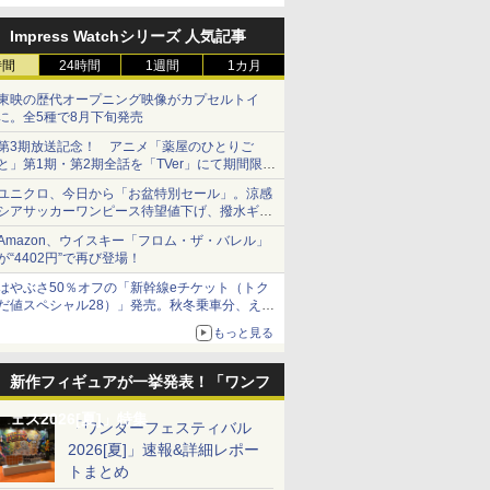
定
Impress Watchシリーズ 人気記事
時間
24時間
1週間
1カ月
東映の歴代オープニング映像がカプセルトイ
に。全5種で8月下旬発売
第3期放送記念！ アニメ「薬屋のひとりご
と」第1期・第2期全話を「TVer」にて期間限定
で順次無料配信開始
ユニクロ、今日から「お盆特別セール」。涼感
シアサッカーワンピース待望値下げ、撥水ギア
ショーツは1990円に
Amazon、ウイスキー「フロム・ザ・バレル」
が“4402円”で再び登場！
はやぶさ50％オフの「新幹線eチケット（トク
だ値スペシャル28）」発売。秋冬乗車分、えき
ねっと限定
もっと見る
新作フィギュアが一挙発表！「ワンフ
ェス2026[夏]」特集
「ワンダーフェスティバル
2026[夏]」速報&詳細レポー
トまとめ