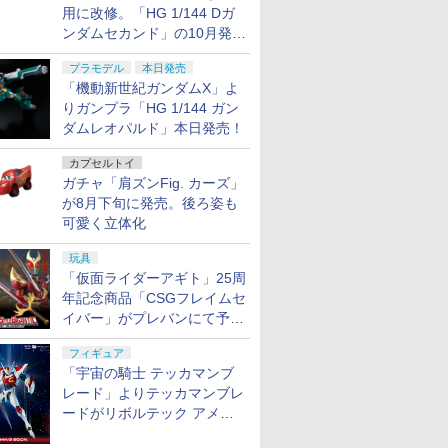
用に改修。「HG 1/144 Dガ
ンダムセカンド」の10月発送
分が予約受付中【ガンダムベ
プラモデル
本日発売
ース撮り下ろし】
「機動新世紀ガンダムX」よ
りガンプラ「HG 1/144 ガン
ダムレオパルド」本日発売！
カプセルトイ
ガチャ「肩ズンFig. カーズ」
が8月下旬に発売。後ろ姿も
可愛く立体化
玩具
「仮面ライダーアギト」25周
年記念商品「CSGフレイムセ
イバー」がプレバンにて予約
開始
フィギュア
「宇宙の騎士 テッカマンブ
レード」よりテッカマンブレ
ードがリボルテック アメイ
ジング・ヤマグチで商品化決