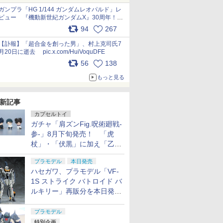
ガンプラ「HG 1/144 ガンダムレオパルド」レ
ビュー 『機動新世紀ガンダムX』30周年！イ
ンナーアームガトリングの変形機構まで再現し
94
267
最新フォーマットでキット化！
pic.x.com/nszPIDTpbg
【訃報】「超合金を創った男」、村上克司氏7
月20日に逝去 pic.x.com/HuiVoquDFE
56
138
もっと見る
新記事
カプセルトイ
ガチャ「肩ズンFig.呪術廻戦-
参-」8月下旬発売！ 「虎
杖」・「伏黒」に加え「乙
骨」・「脹相」がラインナッ
プラモデル
本日発売
プ
ハセガワ、プラモデル「VF-
1S ストライク バトロイド バ
ルキリー」再販分を本日発
売！
プラモデル
特別企画