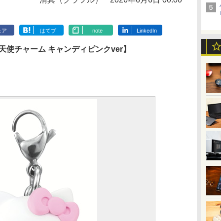
ェア
はてブ
note
LinkedIn
天使チャーム キャンディピンクver】