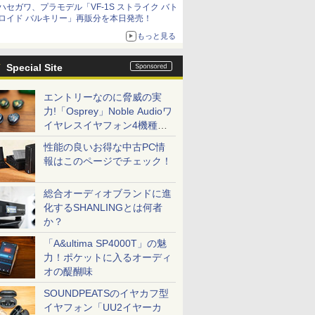
ハセガワ、プラモデル「VF-1S ストライク バト
コラボの楽しさを追求
ロイド バルキリー」再販分を本日発売！
もっと見る
Special Site
エントリーなのに脅威の実
力!「Osprey」Noble Audioワ
イヤレスイヤフォン4機種を
一気に聴く
性能の良いお得な中古PC情
報はこのページでチェック！
総合オーディオブランドに進
化するSHANLINGとは何者
か？
「A&ultima SP4000T」の魅
力！ポケットに入るオーディ
オの醍醐味
SOUNDPEATSのイヤカフ型
イヤフォン「UU2イヤーカ