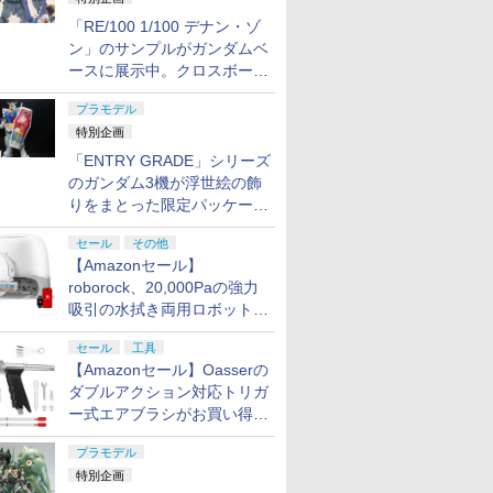
「RE/100 1/100 デナン・ゾ
ン」のサンプルがガンダムベ
ースに展示中。クロスボー
ン・バンガードの制式量産機
プラモデル
が間もなく発送【ガンダムベ
特別企画
ース撮り下ろし】
「ENTRY GRADE」シリーズ
のガンダム3機が浮世絵の飾
りをまとった限定パッケージ
で8月29日に発売！ お土産
セール
その他
にもピッタリ!?【ガンダムベ
【Amazonセール】
ース撮り下ろし】
roborock、20,000Paの強力
吸引の水拭き両用ロボット掃
除機「Qrevo Curv 2 Flow」
セール
工具
がお買い得！
【Amazonセール】Oasserの
ダブルアクション対応トリガ
ー式エアブラシがお買い得価
格で登場！
プラモデル
特別企画