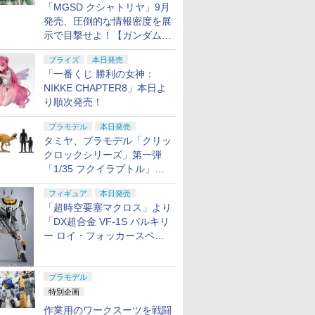
「MGSD クシャトリヤ」9月
発売、圧倒的な情報密度を展
示で目撃せよ！【ガンダムベ
ース撮り下ろし】
プライズ
本日発売
「一番くじ 勝利の女神：
NIKKE CHAPTER8」本日よ
り順次発売！
プラモデル
本日発売
タミヤ、プラモデル「クリッ
クロックシリーズ」第一弾
「1/35 フクイラプトル」本
日発売！
フィギュア
本日発売
「超時空要塞マクロス」より
「DX超合金 VF-1S バルキリ
ー ロイ・フォッカースペシ
ャル リバイバルVer.」本日発
売！
プラモデル
特別企画
作業用のワークスーツを戦闘