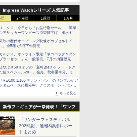
定
Impress Watchシリーズ 人気記事
時間
24時間
1週間
1カ月
ユニクロ、今日から「お盆特別セール」。涼感
シアサッカーワンピース待望値下げ、撥水ギア
ショーツは1990円に
東映の歴代オープニング映像がカプセルトイ
に。全5種で8月下旬発売
カルディ、オンライン限定「ネコバッグ＆タン
ブラーセット」を一般販売。7月の抽選販売の
当選無効分
はやぶさ50％オフの「新幹線eチケット（トク
だ値スペシャル28）」発売。秋冬乗車分、えき
ねっと限定
「RE/100 1/100 デナン・ゾン」のサンプルがガ
ンダムベースに展示中。クロスボーン・バンガ
ードの制式量産機が間もなく発送【ガンダムベ
もっと見る
ース撮り下ろし】
新作フィギュアが一挙発表！「ワンフ
ェス2026[夏]」特集
「ワンダーフェスティバル
2026[夏]」速報&詳細レポー
トまとめ