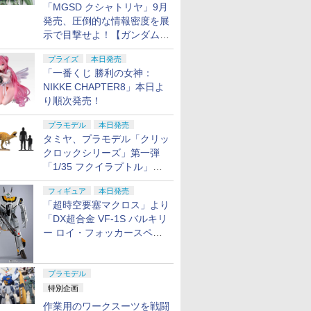
「MGSD クシャトリヤ」9月
発売、圧倒的な情報密度を展
示で目撃せよ！【ガンダムベ
ース撮り下ろし】
プライズ
本日発売
「一番くじ 勝利の女神：
NIKKE CHAPTER8」本日よ
り順次発売！
プラモデル
本日発売
タミヤ、プラモデル「クリッ
クロックシリーズ」第一弾
「1/35 フクイラプトル」本
日発売！
フィギュア
本日発売
「超時空要塞マクロス」より
「DX超合金 VF-1S バルキリ
ー ロイ・フォッカースペシ
ャル リバイバルVer.」本日発
売！
プラモデル
特別企画
作業用のワークスーツを戦闘