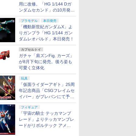
用に改修。「HG 1/144 Dガ
ンダムセカンド」の10月発送
分が予約受付中【ガンダムベ
プラモデル
本日発売
ース撮り下ろし】
「機動新世紀ガンダムX」よ
りガンプラ「HG 1/144 ガン
ダムレオパルド」本日発売！
カプセルトイ
ガチャ「肩ズンFig. カーズ」
が8月下旬に発売。後ろ姿も
可愛く立体化
玩具
「仮面ライダーアギト」25周
年記念商品「CSGフレイムセ
イバー」がプレバンにて予約
開始
フィギュア
「宇宙の騎士 テッカマンブ
レード」よりテッカマンブレ
ードがリボルテック アメイ
ジング・ヤマグチで商品化決