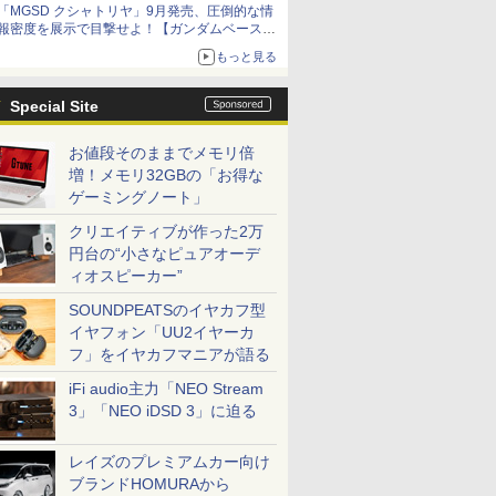
「MGSD クシャトリヤ」9月発売、圧倒的な情
コラボの楽しさを追求
報密度を展示で目撃せよ！【ガンダムベース撮
り下ろし】
もっと見る
Special Site
お値段そのままでメモリ倍
増！メモリ32GBの「お得な
ゲーミングノート」
クリエイティブが作った2万
円台の“小さなピュアオーデ
ィオスピーカー”
SOUNDPEATSのイヤカフ型
イヤフォン「UU2イヤーカ
フ」をイヤカフマニアが語る
iFi audio主力「NEO Stream
3」「NEO iDSD 3」に迫る
レイズのプレミアムカー向け
ブランドHOMURAから