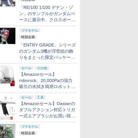
「RE/100 1/100 デナン・ゾ
ン」のサンプルがガンダムベ
ースに展示中。クロスボー
ン・バンガードの制式量産機
プラモデル
が間もなく発送【ガンダムベ
特別企画
ース撮り下ろし】
「ENTRY GRADE」シリーズ
のガンダム3機が浮世絵の飾
りをまとった限定パッケージ
で8月29日に発売！ お土産
セール
その他
にもピッタリ!?【ガンダムベ
【Amazonセール】
ース撮り下ろし】
roborock、20,000Paの強力
吸引の水拭き両用ロボット掃
除機「Qrevo Curv 2 Flow」
セール
工具
がお買い得！
【Amazonセール】Oasserの
ダブルアクション対応トリガ
ー式エアブラシがお買い得価
格で登場！
プラモデル
特別企画