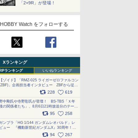
「2×9R」が登場！
HOBBY Watch をフォローする
Xランキング
RPランキング
いいねランキング
【ゾイド】「RMZ-025 ライガーゼロファルコン
(ZBF)」企画担当者インタビュー ZBFから従来
デザインまで再現可能なボリューム満点のキッ
228
619
ト pic.x.com/6zOqQAQKkX
野中剛氏や寺野彰氏が登壇！ BS-TBS「Ｘ年
後の関係者たち」、8月6日21時放送分のテーマ
は「超合金」！ pic.x.com/uWyt1uyuFm
95
258
ガンプラ「HG 1/144 ガンダムレオパルド」レ
ビュー 『機動新世紀ガンダムX』30周年！イ
ンナーアームガトリングの変形機構まで再現し
94
267
最新フォーマットでキット化！