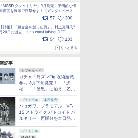
pic.x.com/nszPIDTpbg
「MGSD クシャトリヤ」9月発売、圧倒的な情
報密度を展示で目撃せよ！【ガンダムベース撮
り下ろし】 pic.x.com/3rPjsfk7qZ
57
200
【訃報】「超合金を創った男」、村上克司氏7
月20日に逝去 pic.x.com/HuiVoquDFE
54
133
もっと見る
新記事
カプセルトイ
ガチャ「肩ズンFig.呪術廻戦-
参-」8月下旬発売！ 「虎
杖」・「伏黒」に加え「乙
骨」・「脹相」がラインナッ
プラモデル
本日発売
プ
ハセガワ、プラモデル「VF-
1S ストライク バトロイド バ
ルキリー」再販分を本日発
売！
プラモデル
特別企画