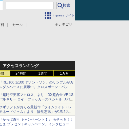
Impress サイト
全カテゴリ
材料
セール
アクセスランキング
時間
24時間
1週間
1カ月
「RE/100 1/100 デナン・ゾン」のサンプルがガ
ンダムベースに展示中。クロスボーン・バンガ
ードの制式量産機が間もなく発送【ガンダムベ
「超時空要塞マクロス」より「DX超合金 VF-1S
ース撮り下ろし】
バルキリー ロイ・フォッカースペシャル リバイ
バルVer.」本日発売！
ゆずソフトがおくる最新作「ライムライト・レ
モネードジャム」より「陽見恵凪」が1/3.5スケ
ールフィギュアで登場！
「かっぱ寿司 キャンペーントミカ あそべる！く
メガネ姿も表現できるオプションパーツが付属
るま プレゼントキャンペーン」インタビュー
子どもが楽しめるかっぱ寿司ならではの体験と