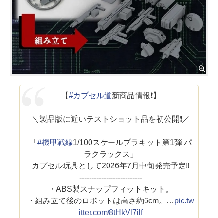
【
#カプセル道
新商品情報❗️】
＼製品版に近いテストショット品を初公開❗️／
「
#機甲戦線
1/100スケールプラキット第1弾 パ
ラクラックス」
カプセル玩具として2026年7月中旬発売予定‼️
--------------------------
・ABS製スナップフィットキット。
・組み立て後のロボットは高さ約6cm。…
pic.tw
itter.com/8tHkVl7ilf