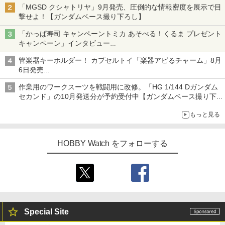
「MGSD クシャトリヤ」9月発売、圧倒的な情報密度を展示で目
撃せよ！【ガンダムベース撮り下ろし】
「かっぱ寿司 キャンペーントミカ あそべる！くるま プレゼント
キャンペーン」インタビュー
子どもが楽しめるかっぱ寿司ならではの体験とコラボの楽しさを
管楽器キーホルダー！ カプセルトイ「楽器アピるチャーム」8月
追求
6日発売
チューバ、テナサクなど5種各3色
作業用のワークスーツを戦闘用に改修。「HG 1/144 Dガンダム
セカンド」の10月発送分が予約受付中【ガンダムベース撮り下
ろし】
もっと見る
HOBBY Watch をフォローする
Special Site