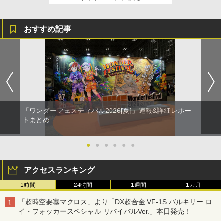
おすすめ記事
「ワンダーフェスティバル2026[夏]」速報&詳細レポー
トまとめ
●
●
●
●
●
●
アクセスランキング
1時間
24時間
1週間
1カ月
「超時空要塞マクロス」より「DX超合金 VF-1S バルキリー ロ
イ・フォッカースペシャル リバイバルVer.」本日発売！