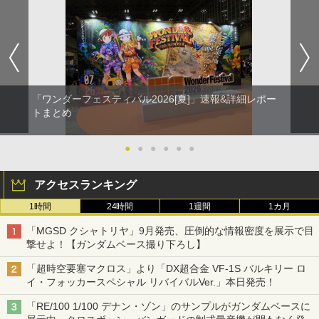
「ワンダーフェスティバル2026[夏]」速報&詳細レポー
トまとめ
●
●
●
●
●
●
アクセスランキング
1時間
24時間
1週間
1カ月
「MGSD クシャトリヤ」9月発売、圧倒的な情報密度を展示で目
撃せよ！【ガンダムベース撮り下ろし】
「超時空要塞マクロス」より「DX超合金 VF-1S バルキリー ロ
イ・フォッカースペシャル リバイバルVer.」本日発売！
「RE/100 1/100 デナン・ゾン」のサンプルがガンダムベースに