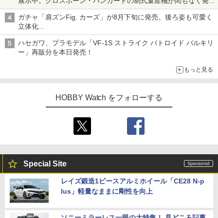
展示中。クロスボーン・バンガードの制式量産機が間もなく発送
【ガンダムベース撮り下ろし】
ガチャ「肩ズンFig. カーズ」が8月下旬に発売。後ろ姿も可愛く
立体化
ライトニング・マックィーンやメーターなど4種がラインナップ
ハセガワ、プラモデル「VF-1S ストライク バトロイド バルキリ
ー」再販分を本日発売！
もっと見る
HOBBY Watch をフォローする
Special Site
レイズ鍛造1ピースアルミホイール「CE28 N-p
lus」軽量なままに剛性を向上
ソニーミラーレス一眼の大特集！ 見どころ記事