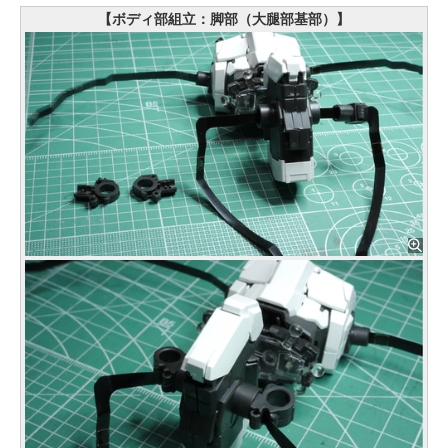
【ボディ部組立：脚部（大腿部基部）】