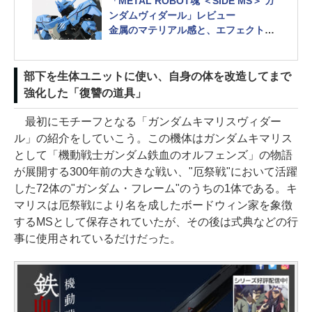
「METAL ROBOT魂 ＜SIDE MS＞ ガ
ンダムヴィダール」レビュー
金属のマテリアル感と、エフェクトパ
ーツでメカアクションのロマンを表現
部下を生体ユニットに使い、自身の体を改造してまで
強化した「復讐の道具」
最初にモチーフとなる「ガンダムキマリスヴィダー
ル」の紹介をしていこう。この機体はガンダムキマリス
として「機動戦士ガンダム鉄血のオルフェンズ」の物語
が展開する300年前の大きな戦い、"厄祭戦"において活躍
した72体の"ガンダム・フレーム"のうちの1体である。キ
マリスは厄祭戦により名を成したボードウィン家を象徴
するMSとして保存されていたが、その後は式典などの行
事に使用されているだけだった。