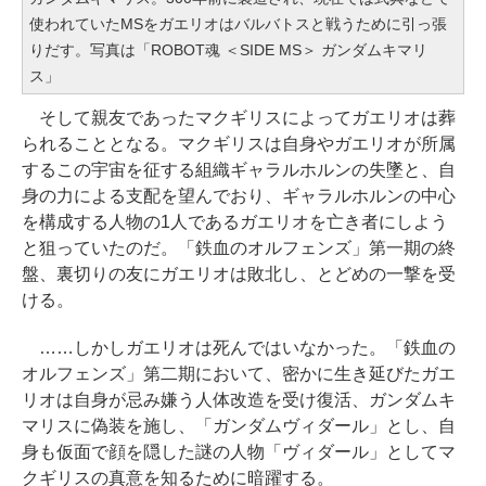
使われていたMSをガエリオはバルバトスと戦うために引っ張
りだす。写真は「ROBOT魂 ＜SIDE MS＞ ガンダムキマリ
ス」
そして親友であったマクギリスによってガエリオは葬
られることとなる。マクギリスは自身やガエリオが所属
するこの宇宙を征する組織ギャラルホルンの失墜と、自
身の力による支配を望んでおり、ギャラルホルンの中心
を構成する人物の1人であるガエリオを亡き者にしよう
と狙っていたのだ。「鉄血のオルフェンズ」第一期の終
盤、裏切りの友にガエリオは敗北し、とどめの一撃を受
ける。
……しかしガエリオは死んではいなかった。「鉄血の
オルフェンズ」第二期において、密かに生き延びたガエ
リオは自身が忌み嫌う人体改造を受け復活、ガンダムキ
マリスに偽装を施し、「ガンダムヴィダール」とし、自
身も仮面で顔を隠した謎の人物「ヴィダール」としてマ
クギリスの真意を知るために暗躍する。