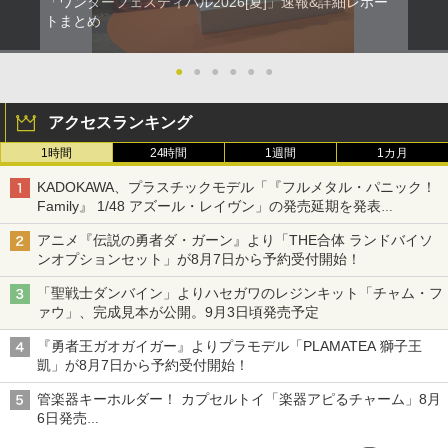
「ワンダーフェスティバル2026[夏]」速報&詳細レポー
トまとめ
●
●
●
●
●
●
アクセスランキング
1時間
24時間
1週間
1カ月
KADOKAWA、プラスチックモデル「『フルメタル・パニック！
Family』 1/48 アズール・レイヴン」の発売延期を発表
8月から9月に延期
アニメ『伝説の勇者ダ・ガーン』より「THE合体 ランドバイソ
ンオプションセット」が8月7日から予約受付開始！
「聖戦士ダンバイン」よりハセガワのレジンキット「チャム・フ
ァウ」、完成見本が公開。9月3日頃発売予定
『勇者王ガオガイガー』よりプラモデル「PLAMATEA 獅子王
凱」が8月7日から予約受付開始！
管楽器キーホルダー！ カプセルトイ「楽器アピるチャーム」8月
6日発売
チューバ、テナサクなど5種各3色