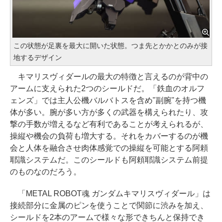
この状態が足裏を最大に開いた状態。つま先とかかとのみが接
地するデザイン
キマリスヴィダールの最大の特徴と言えるのが背中の
アームに支えられた2つのシールドだ。「鉄血のオルフ
ェンズ」では主人公機バルバトスを含め"副腕"を持つ機
体が多い。腕が多い方が多くの武器を構えられたり、攻
撃の手数が増えるなど有利であることが考えられるが、
操縦や機会の負荷も増大する。それをカバーするのが機
会と人体を融合させ肉体感覚での操縦を可能とする阿頼
耶識システムだ。このシールドも阿頼耶識システム前提
のものなのだろう。
「METAL ROBOT魂 ガンダムキマリスヴィダール」は
接続部分に金属のピンを使うことで関節に渋みを加え、
シールドを2本のアームで様々な形できちんと保持でき