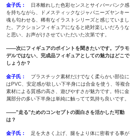
金子氏：
日本離れした色彩センスとサイバーパンク感
を持ちながら、ドメスティックなジャパニーズヤンキー
魂も匂わせる、稀有なイラストシリーズと感じていまし
た。アクションフィギュアになると絶対楽しいだろうな
と思い、お声がけさせていただいた次第です。
――
次にフィギュアのポイントを聞きたいです。プラモ
デルではない、完成品フィギュアとしての魅力はどこで
しょうか？
金子氏：
プラスチック素材だけでなく柔らかい部位に
はPVC、安定感が欲しい下半身には合金を使う、等複合
素材による質感の高さ、遊びやすさが魅力です。特に金
属部分の多い下半身は単純に触ってて気持ち良いです。
――
"走る"ためのコンセプトの面白さを活かした可動
は？
金子氏：
足を大きく上げ、腿をより体に密着する事が