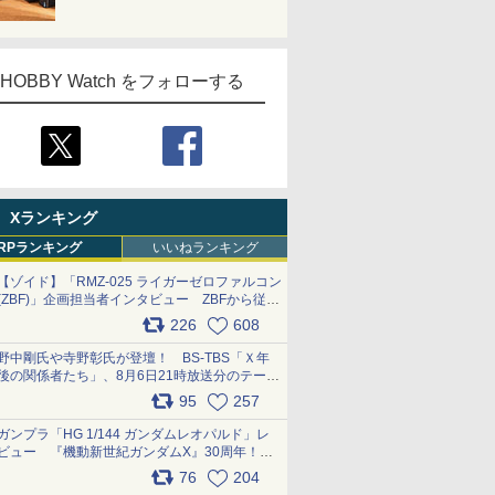
HOBBY Watch をフォローする
Xランキング
RPランキング
いいねランキング
【ゾイド】「RMZ-025 ライガーゼロファルコン
(ZBF)」企画担当者インタビュー ZBFから従来
デザインまで再現可能なボリューム満点のキッ
226
608
ト pic.x.com/6zOqQAQKkX
野中剛氏や寺野彰氏が登壇！ BS-TBS「Ｘ年
後の関係者たち」、8月6日21時放送分のテーマ
は「超合金」！ pic.x.com/uWyt1uyuFm
95
257
ガンプラ「HG 1/144 ガンダムレオパルド」レ
ビュー 『機動新世紀ガンダムX』30周年！イ
ンナーアームガトリングの変形機構まで再現し
76
204
最新フォーマットでキット化！