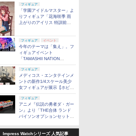
定
フィギュア
「学園アイドルマスター」よ
りフィギュア「花海咲季 雨
上がりのアイリス 特訓前
Ver.」が2027年4月に発売
フィギュア
イベント
今年のテーマは「集え」。フ
ィギュアイベント
「TAMASHII NATION
2026」が11月13日より開催
フィギュア
決定
メディコス・エンタテインメ
ントの新作1/4スケール美少
女フィギュアが展示【ホビー
メーカー合同展示会】
フィギュア
アニメ『伝説の勇者ダ・ガー
ン』より「THE合体 ランド
バイソンオプションセット」
が2027年5月に発売
Impress Watchシリーズ 人気記事