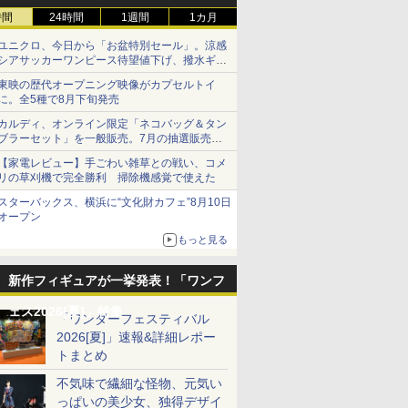
時間
24時間
1週間
1カ月
ユニクロ、今日から「お盆特別セール」。涼感
シアサッカーワンピース待望値下げ、撥水ギア
ショーツは1990円に
東映の歴代オープニング映像がカプセルトイ
に。全5種で8月下旬発売
カルディ、オンライン限定「ネコバッグ＆タン
ブラーセット」を一般販売。7月の抽選販売の
当選無効分
【家電レビュー】手ごわい雑草との戦い、コメ
リの草刈機で完全勝利 掃除機感覚で使えた
スターバックス、横浜に“文化財カフェ”8月10日
オープン
もっと見る
新作フィギュアが一挙発表！「ワンフ
ェス2026[夏]」特集
「ワンダーフェスティバル
2026[夏]」速報&詳細レポー
トまとめ
不気味で繊細な怪物、元気い
っぱいの美少女、独得デザイ