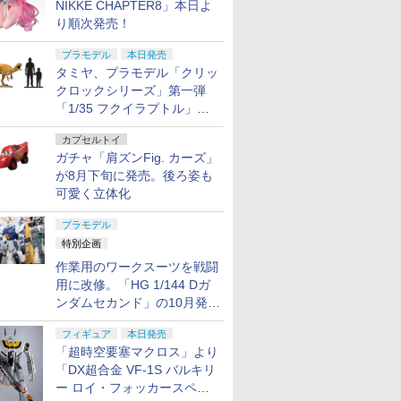
NIKKE CHAPTER8」本日よ
り順次発売！
プラモデル
本日発売
タミヤ、プラモデル「クリッ
クロックシリーズ」第一弾
「1/35 フクイラプトル」本
日発売！
カプセルトイ
ガチャ「肩ズンFig. カーズ」
が8月下旬に発売。後ろ姿も
可愛く立体化
プラモデル
特別企画
作業用のワークスーツを戦闘
用に改修。「HG 1/144 Dガ
ンダムセカンド」の10月発送
分が予約受付中【ガンダムベ
フィギュア
本日発売
ース撮り下ろし】
「超時空要塞マクロス」より
「DX超合金 VF-1S バルキリ
ー ロイ・フォッカースペシ