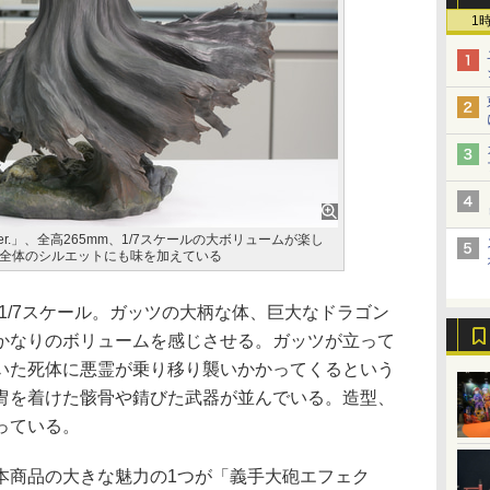
1
r.」、全高265mm、1/7スケールの大ボリュームが楽し
全体のシルエットにも味を加えている
1/7スケール。ガッツの大柄な体、巨大なドラゴン
かなりのボリュームを感じさせる。ガッツが立って
いた死体に悪霊が乗り移り襲いかかってくるという
冑を着けた骸骨や錆びた武器が並んでいる。造型、
っている。
商品の大きな魅力の1つが「義手大砲エフェク