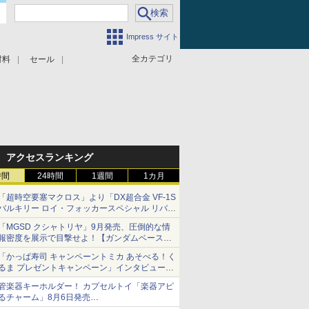
Impress サイト
全カテゴリ
材料
セール
アクセスランキング
時間
24時間
1週間
1カ月
「超時空要塞マクロス」より「DX超合金 VF-1S
バルキリー ロイ・フォッカースペシャル リバイ
バルVer.」本日発売！
「MGSD クシャトリヤ」9月発売、圧倒的な情
報密度を展示で目撃せよ！【ガンダムベース撮
り下ろし】
「かっぱ寿司 キャンペーントミカ あそべる！く
るま プレゼントキャンペーン」インタビュー
子どもが楽しめるかっぱ寿司ならではの体験と
管楽器キーホルダー！ カプセルトイ「楽器アピ
コラボの楽しさを追求
るチャーム」8月6日発売
チューバ、テナサクなど5種各3色