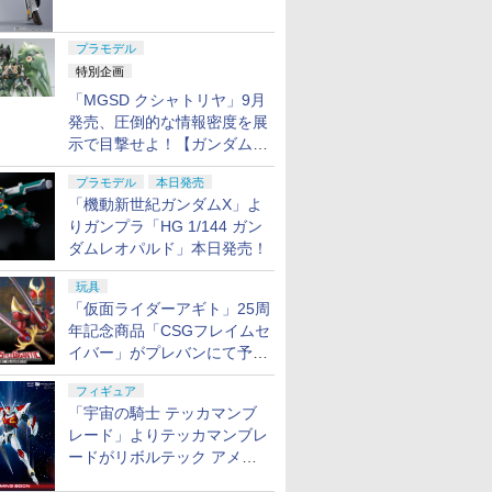
ャル リバイバルVer.」本日発
売！
プラモデル
特別企画
「MGSD クシャトリヤ」9月
発売、圧倒的な情報密度を展
示で目撃せよ！【ガンダムベ
ース撮り下ろし】
プラモデル
本日発売
「機動新世紀ガンダムX」よ
りガンプラ「HG 1/144 ガン
ダムレオパルド」本日発売！
玩具
「仮面ライダーアギト」25周
年記念商品「CSGフレイムセ
イバー」がプレバンにて予約
開始
フィギュア
「宇宙の騎士 テッカマンブ
レード」よりテッカマンブレ
ードがリボルテック アメイ
ジング・ヤマグチで商品化決