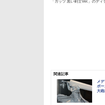
「ガッツ 黒い剣士Ver.」のデ
関連記事
メデ
ポー
大砲