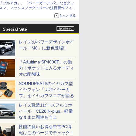
「ブルアカ」、「バニーガーデン2」などグッ
スマ、マックスファクトリーの注目新作フィギ
ュアが展示【ホビーメーカー合同展示会】
もっと見る
Special Site
レイズのパワーデザインホイ
ール「M6」に新色登場!!
「A&ultima SP4000T」の魅
力！ポケットに入るオーディ
オの醍醐味
SOUNDPEATSのイヤカフ型
イヤフォン「UU2イヤーカ
フ」をイヤカフマニアが語る
レイズ鍛造1ピースアルミホ
イール「CE28 N-plus」軽量
なままに剛性を向上
性能の良いお得な中古PC情
報はこのページでチェック！