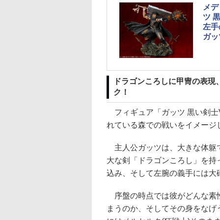
メデ
ツ 
左手
ガッ
ドラゴンころしに甲冑の表現
ク！
フィギュア「ガッツ 黒い剣士V
れている森での戦いをイメージ
主人公ガッツは、大きな体躯で
大な剣「ドラゴンころし」を持
込み、そして左腕の義手には大
序盤の時点では彼がどんな素性
まうのか、そしてその身をなげ