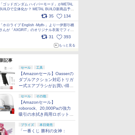
pic.x.com/nszPIDTpbg
「ゴッドガンダム ハイパーモード」がMETAL
BUILDで立体化か？ METAL BUILD新商品予告
が公開 pic.x.com/HIcLLIM3ar
35
134
「ホロライブ English -Myth-」より一伊那尓栖
さんが「AXGRIT」のオリジナル衣装でフィギ
ュア化 pic.x.com/YMGhdIAzNa
31
393
もっと見る
新記事
セール
工具
【Amazonセール】Oasserの
ダブルアクション対応トリガ
ー式エアブラシがお買い得価
格で登場！
セール
その他
【Amazonセール】
roborock、20,000Paの強力
吸引の水拭き両用ロボット掃
除機「Qrevo Curv 2 Flow」
プライズ
本日発売
がお買い得！
「一番くじ 勝利の女神：