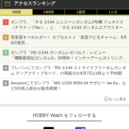
アクセスランキング
1時間
24時間
1週間
1カ月
ガンプラ、「ＲＧ 1/144 ユニコーンガンダム3号機 フェネクス
（ナラティブVer.）」と、「ＨＧ 1/144 ガンダムエアマスターバ
ースト」再販
管楽器キーホルダー！ カプセルトイ「楽器アピるチャーム」8月
6日発売
チューバ、テナサクなど5種各3色
ガンプラ「HG 1/144 ガンダムレオパルド」レビュー
『機動新世紀ガンダムX』30周年！インナーアームガトリングの
変形機構まで再現し最新フォーマットでキット化！
プレバンにてガンプラ「RG 1/144 ストライクフリーダムガンダ
ム ディアクティブモード」の再販分が8月7日11時より予約開
始！
Amazonにてガンプラ「MG 1/100 MSN-04 サザビー Ver.Ka」な
ど9月再入荷分が販売再開！
もっと見る
HOBBY Watch をフォローする