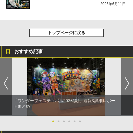
2026年6月11日
トップページに戻る
おすすめ記事
「ワンダーフェスティバル2026[夏]」速報&詳細レポー
トまとめ
●
●
●
●
●
●