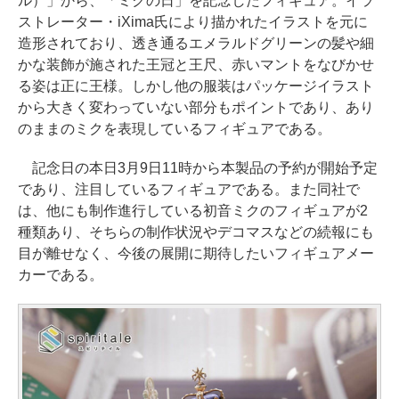
ル）」から、「ミクの日」を記念したフィギュア。イラ
ストレーター・iXima氏により描かれたイラストを元に
造形されており、透き通るエメラルドグリーンの髪や細
かな装飾が施された王冠と王尺、赤いマントをなびかせ
る姿は正に王様。しかし他の服装はパッケージイラスト
から大きく変わっていない部分もポイントであり、あり
のままのミクを表現しているフィギュアである。
記念日の本日3月9日11時から本製品の予約が開始予定
であり、注目しているフィギュアである。また同社で
は、他にも制作進行している初音ミクのフィギュアが2
種類あり、そちらの制作状況やデコマスなどの続報にも
目が離せなく、今後の展開に期待したいフィギュアメー
カーである。