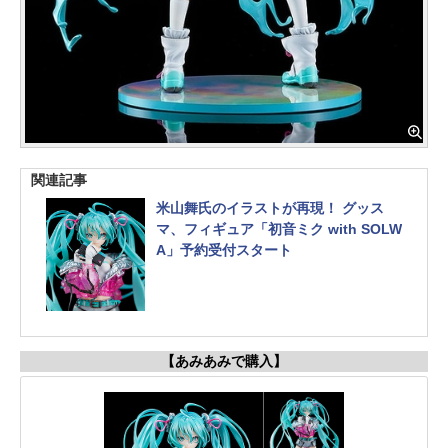
関連記事
米山舞氏のイラストが再現！ グッス
マ、フィギュア「初音ミク with SOLW
A」予約受付スタート
【あみあみで購入】