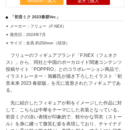
Amazonで購入
楽天で購入
「初音ミク 2023春節Ver.」
メーカー：フリュー（F:NEX）
発売日：2024年7月
サイズ：全高 約250mm（頭頂）
フリューのフィギュアブランド「F:NEX（フェネク
ス）」から、同社と中国のボーカロイド関連コンテンツ
投稿サイト「POPPRO」とのコラボレーション商品で、
イラストレーター・旭酱氏が描き下ろしたイラスト「初
音未来 2023 春節版」を元に造形されたフィギュアであ
る。
先に紹介したフィギュアが和をイメージした作品に対
して、こちらは中華をテーマにした衣装となっている。
初音ミクの淡い表情が印象的で、軽やかな羽衣（ストー
ル）を身に纏って微笑む姿を表現しており、チャイナド