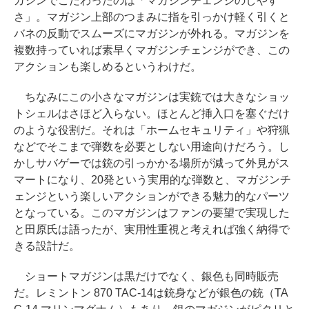
ガジンでこだわったのは「マガジンチェンジのしやす
さ」。マガジン上部のつまみに指を引っかけ軽く引くと
バネの反動でスムーズにマガジンが外れる。マガジンを
複数持っていれば素早くマガジンチェンジができ、この
アクションも楽しめるというわけだ。
ちなみにこの小さなマガジンは実銃では大きなショッ
トシェルはさほど入らない。ほとんど挿入口を塞ぐだけ
のような役割だ。それは「ホームセキュリティ」や狩猟
などでそこまで弾数を必要としない用途向けだろう。し
かしサバゲーでは銃の引っかかる場所が減って外見がス
マートになり、20発という実用的な弾数と、マガジンチ
ェンジという楽しいアクションができる魅力的なパーツ
となっている。このマガジンはファンの要望で実現した
と田原氏は語ったが、実用性重視と考えれば強く納得で
きる設計だ。
ショートマガジンは黒だけでなく、銀色も同時販売
だ。レミントン 870 TAC-14は銃身などが銀色の銃（TA