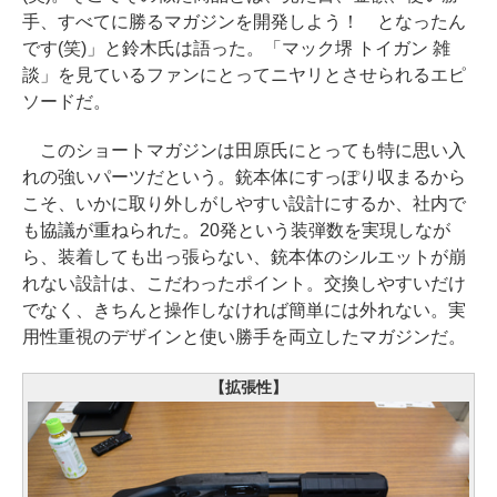
手、すべてに勝るマガジンを開発しよう！ となったん
です(笑)」と鈴木氏は語った。「マック堺 トイガン 雑
談」を見ているファンにとってニヤリとさせられるエピ
ソードだ。
このショートマガジンは田原氏にとっても特に思い入
れの強いパーツだという。銃本体にすっぽり収まるから
こそ、いかに取り外しがしやすい設計にするか、社内で
も協議が重ねられた。20発という装弾数を実現しなが
ら、装着しても出っ張らない、銃本体のシルエットが崩
れない設計は、こだわったポイント。交換しやすいだけ
でなく、きちんと操作しなければ簡単には外れない。実
用性重視のデザインと使い勝手を両立したマガジンだ。
【拡張性】