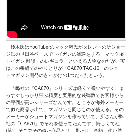
鈴木氏はYouTuberのマック堺氏がタレントの所ジョー
ジ氏の世田谷ベースでトイガンの雑談をする「マック堺
トイガン 雑談」のレギュラーといえる人物なのだが、実
はこの番組でのやりとりが「CA870 TAC-10」のショー
トマガジン開発のきっかけの1つだったという。
「弊社の『CA870』シリーズは軽くて扱いやすく、ま
っすぐしっかり飛ぶ精度と実用的な装弾数でお客様から
の評価が高いシリーズなんです。ところが海外メーカー
で似た商品が出て、マガジンも同じものが使える。その
メーカーがショートマガジンを作っていて、所さんが弊
社の「CA870」でそれを使ってたんです。悔しくてね
(笑)。そこでその似た商品とは、見た目、金額、使い勝