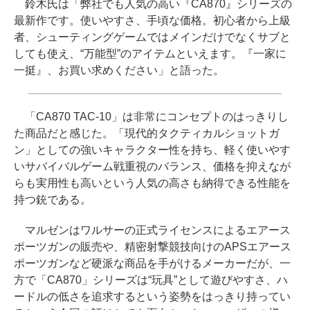
鈴木氏は「弊社でも人気の高い『CA870』シリーズの
最新作です。使いやすさ、手頃な価格。初心者から上級
者、シューティングゲームではメインだけでなくサブと
しても使え、“万能型”のアイテムといえます。『一家に
一挺』、お買い求めください」と語った。
「CA870 TAC-10」は非常にコンセプトのはっきりし
た商品だと感じた。「現代的タクティカルショットガ
ン」としての強いキャラクター性を持ち、軽く使いやす
いサバイバルゲーム戦重視のバランス、価格を抑えなが
らも実用性も高いという人気の高さも納得できる性能を
持つ銃である。
マルゼンはワルサーの正式ライセンスによるエアース
ポーツガンの販売や、精密射撃競技向けのAPSエアース
ポーツガンなど硬派な商品を手がけるメーカーだが、一
方で「CA870」シリーズは“玩具”として遊びやすさ、ハ
ードルの低さを追求するという姿勢をはっきり持ってい