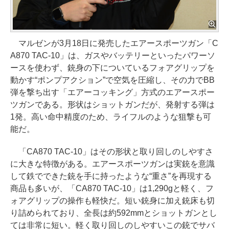
マルゼンが3月18日に発売したエアースポーツガン「C
A870 TAC-10」は、ガスやバッテリーといったパワーソ
ースを使わず、銃身の下についているフォアグリップを
動かす“ポンプアクション”で空気を圧縮し、その力でBB
弾を撃ち出す「エアーコッキング」方式のエアースポー
ツガンである。形状はショットガンだが、発射する弾は
1発。高い命中精度のため、ライフルのような狙撃も可
能だ。
「CA870 TAC-10」はその形状と取り回しのしやすさ
に大きな特徴がある。エアースポーツガンは実銃を意識
して鉄でできた銃を手に持ったような“重さ”を再現する
商品も多いが、「CA870 TAC-10」は1,290gと軽く、フ
ォアグリップの操作も軽快だ。短い銃身に加え銃床も切
り詰められており、全長は約592mmとショットガンとし
ては非常に短い。軽く取り回しのしやすいこの銃でサバ