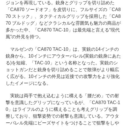
ジョンを再現している。銃身とグリップを切り詰めた
「CA870 ソードオフ」を皮切りに、フルサイズの「CA8
70 ストック」、タクティカルグリップを採用した「CA8
70 ブルドッグ」などクラシカルな雰囲気も魅力の商品が
多かった中、「CA870 TAC-10」は最先端と言える“現代
風”の外見を持つ。
マルゼンの「CA870 TAC-10」は、実銃の14インチの
銃身から、10インチにアウターバレル(実銃の銃身にあた
る)を短縮、「TAC-10」という名称となった。実銃のシ
ョットガンだと銃身を切り詰めることで散弾がより幅広
く広がる。10インチの外見は近接での攻撃力をより強化
したイメージになる。
実銃は両手で抱え込むように構える「腰だめ」での射
撃を意識したグリップになっているが、「CA870 TAC-1
0」はライフルのように構えることも考えグリップを調
整しており、狙撃姿勢での射撃も意識している。アウタ
ーバレル先端にビーズサイトをつけることで狙撃をしや