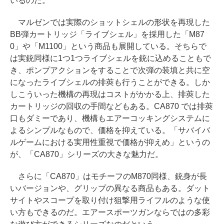
いるのだ。
マルゼンでは実際のショットシェルの形状を再現した
BB弾カートリッジ「ライブシェル」を採用した「M87
0」や「M1100」という商品も展開している。そちらで
は実銃同様に1つ1つライブシェルを銃に込めることもで
き、ポンプアクションをすることで次弾の装填と共に空
になったライブシェルの排莢も行うことができる。しか
しこういった機構の再現はコストがかかる上、排莢した
カートリッジの回収の手間などもある。CA870 では排莢
口もダミーであり、機構もエアーコッキングシステムに
よるシンプルなもので、価格を抑えている。「サバイバ
ルゲームにおける実用性重視で価格が抑えめ」というの
が、「CA870」シリーズの大きな魅力だ。
さらに「CA870」はモチーフのM870同様、銃身が長
いバージョンや、グリップの異なる商品もある。ダット
サイトやスコープを取り付け狙撃用ライフルのような使
い方もできるのだ。エアースポーツガンならではの多彩