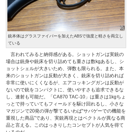
銃本体はグラスファイバーを加えたABSで強度と軽さを両立し
ている
言われてみると納得感がある。ショットガンは実銃の
場合は銃身や銃床を切り詰めても重さは数kgあるし、シ
ョットシェルが大きいため、弾数も限られる。また、本
来のショットガンは反動が大きく、銃床を切り詰めれば
非常に使いにくくなるが、エアコッキングガンは反動が
ないので銃をコンパクトに、使いやすさも追求できるな
し、連射も可能だ。「CA870 TAC-10」は重さは1kgちょ
っとで持っていてもフィールドを駆け回れるし、小さな
マガジンで20発の弾が撃てるいわば“サバゲーでの機能を
重視した商品”であり、実銃再現とはベクトルが異なる商
品と言える。このはっきりしたコンセプトが人気を得て