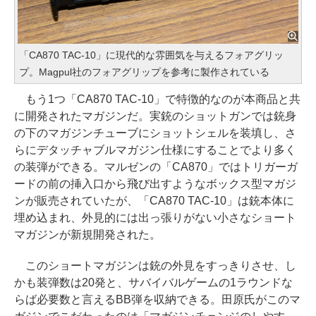
「CA870 TAC-10」に現代的な雰囲気を与えるフォアグリッ
プ。Magpul社のフォアグリップを参考に製作されている
もう1つ「CA870 TAC-10」で特徴的なのが本商品と共
に開発されたマガジンだ。実銃のショットガンでは銃身
の下のマガジンチューブにショットシェルを装填し、さ
らにデタッチャブルマガジン仕様にすることでより多く
の装弾ができる。マルゼンの「CA870」ではトリガーガ
ードの前の挿入口から飛び出すようなボックス型マガジ
ンが販売されていたが、「CA870 TAC-10」は銃本体に
埋め込まれ、外見的には出っ張りがない小さなショート
マガジンが新規開発された。
このショートマガジンは銃の外見をすっきりさせ、し
かも装弾数は20発と、サバイバルゲームの1ラウンドな
らば必要数と言えるBB弾を収納できる。田原氏がこのマ