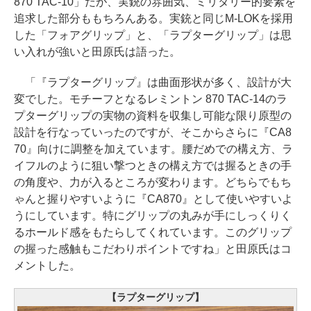
870 TAC-10」だが、実銃の雰囲気、ミリタリー的要素を
追求した部分ももちろんある。実銃と同じM-LOKを採用
した「フォアグリップ」と、「ラプターグリップ」は思
い入れが強いと田原氏は語った。
「『ラプターグリップ』は曲面形状が多く、設計が大
変でした。モチーフとなるレミントン 870 TAC-14のラ
プターグリップの実物の資料を収集し可能な限り原型の
設計を行なっていったのですが、そこからさらに『CA8
70』向けに調整を加えています。腰だめでの構え方、ラ
イフルのように狙い撃つときの構え方では握るときの手
の角度や、力が入るところが変わります。どちらでもち
ゃんと握りやすいように『CA870』として使いやすいよ
うにしています。特にグリップの丸みが手にしっくりく
るホールド感をもたらしてくれています。このグリップ
の握った感触もこだわりポイントですね」と田原氏はコ
メントした。
【ラプターグリップ】