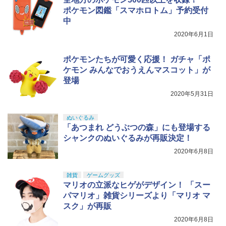
TERS Big into Energy シリーズ ぬいぐ
￥2,530
G19 G23F G26 グロック GLOCK
るみペンダント 【1ピース】 エナジーラ
￥1,800
ポケモン図鑑「スマホロトム」予約受付
ブブ labubu ラブブ らぶぶ ポップマー
￥980
中
ト ブラインドボックス フィギュア おも
ちゃ ガチャガチャ プラモデル ギフト 推
2020年6月1日
し活 ポプマ 正規品
ポケモンたちが可愛く応援！ ガチャ「ポ
￥2,750
ケモン みんなでおうえんマスコット」が
登場
2020年5月31日
ぬいぐるみ
「あつまれ どうぶつの森」にも登場する
シャンクのぬいぐるみが再販決定！
2020年6月8日
雑貨
ゲームグッズ
マリオの立派なヒゲがデザイン！ 「スー
パマリオ」雑貨シリーズより「マリオ マ
スク」が再販
2020年6月8日