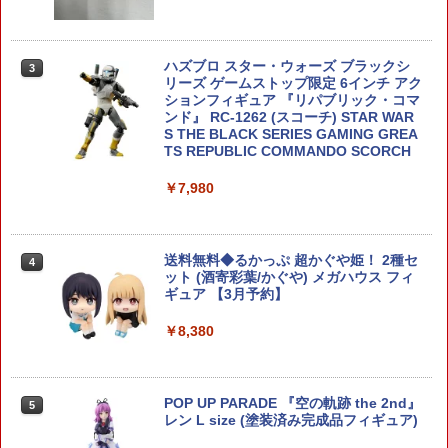
ハズブロ スター・ウォーズ ブラックシ
HG 邪虎丸 (魔神英雄伝ワタル)【新品】
3
3
リーズ ゲームストップ限定 6インチ アク
BANDAI バンダイ プラモデル バンダイH
ションフィギュア 『リパブリック・コマ
Gシリーズ 【宅配便のみ】
ンド』 RC-1262 (スコーチ) STAR WAR
S THE BLACK SERIES GAMING GREA
￥2,607
TS REPUBLIC COMMANDO SCORCH
￥7,980
アオシマ ザ・バイク No. 10 1/12 Honda
4
NC31 CB400 SUPER FOUR 92 プラモ
デル 模型
送料無料◆るかっぷ 超かぐや姫！ 2種セ
4
ット (酒寄彩葉/かぐや) メガハウス フィ
￥2,618
ギュア 【3月予約】
￥8,380
バンダイ 新品 未組立品 新機動戦記
5
ガンダムW 1/144 シェンロンガンダ
ム プラモデル ガンプラ
POP UP PARADE 『空の軌跡 the 2nd』
5
レン L size (塗装済み完成品フィギュア)
￥2,980