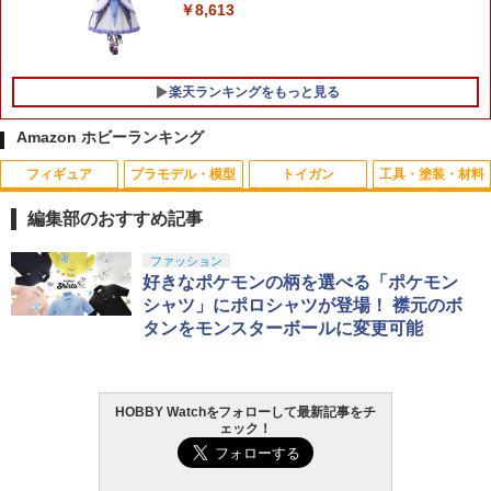
￥8,613
楽天ランキングをもっと見る
Amazon ホビーランキング
フィギュア
プラモデル・模型
トイガン
工具・塗装・材料
ミニポーチ［戦人 senjin 迷彩 camo カ
タカラトミー ドリームトミカ SP トイ・
1
1
モ カモフラージュ サバゲー アウトドア
ストーリー 30周年 バズ・ライトイヤー
編集部のおすすめ記事
バッグ バック 小物入れ ポーチ MOLLE
NINJA ver．
システム モールシステム コーデュラ CO
TAMASHII NATIONS S.H.フィギュアー
BANDAI SPIRITS(バンダイ スピリッツ)
東京マルイ(TOKYO MARUI) No.25 コル
LOCTITE(ロックタイト) シールはがし
ファッション
RDURA」
1
1
1
1
￥640
ツ（真骨彫製法） 仮面ライダーBLACK
HG 機動新世紀ガンダムX ガンダムレオ
ト ガバメント HG 18歳以上エアーHOP
プレミアム 220ml
好きなポケモンの柄を選べる「ポケモン
RX 約150mm PVC&ABS&布製 塗装済み
パルド 1/144スケール 色分け済みプラモ
ハンドガン
シャツ」にポロシャツが登場！ 襟元のボ
￥1,320
可動フィギュア
デル
￥962
タンをモンスターボールに変更可能
￥3,384
タカラトミー TOMICA TUNES SINGLE
2
￥12,480
￥3,480
PACKS TOMICA＆TOM ／トミカとトム
【エントリー最大10倍＆3％クーポン】
2
【メール便送料無料】HITCALL 超精密
￥924
HOBBY Watchをフォローして最新記事をチ
GSIクレオス Mr.トップコート 水性プレ
東京マルイ (TOKYO MARUI) ガスブロー
2
研磨 トレーサー ABS BB弾 0.2g 2000発
2
ェック！
ミアムトップコートスプレー 光沢 88ml
タカラトミー(TAKARA TOMY) T-SPAR
BANDAI SPIRITS(バンダイ スピリッツ)
バックマシンガン No.14 20式 5.56mm
ヒットコール 蓄光【あす楽】
2
2
ホビー用仕上材 B601
K トランスフォーマー ニューレジェンズ
機動警察パトレイバー EZY RG 1/48 AV-
小銃 18歳以上 ガスブローバック
NL-07 サウンドウェーブ 可動フィギュア
98Plus (イングラム・プラス) 色分け済
￥1,470