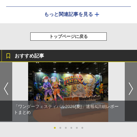
もっと関連記事を見る
トップページに戻る
おすすめ記事
「ワンダーフェスティバル2026[夏]」速報&詳細レポー
トまとめ
●
●
●
●
●
●