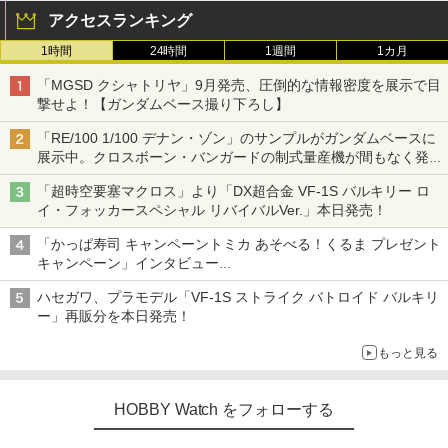
アクセスランキング
1時間
24時間
1週間
1カ月
「MGSD クシャトリヤ」9月発売、圧倒的な情報密度を展示で目
撃せよ！【ガンダムベース撮り下ろし】
「RE/100 1/100 デナン・ゾン」のサンプルがガンダムベースに
展示中。クロスボーン・バンガードの制式量産機が間もなく発送
【ガンダムベース撮り下ろし】
「超時空要塞マクロス」より「DX超合金 VF-1S バルキリー ロ
イ・フォッカースペシャル リバイバルVer.」本日発売！
「かっぱ寿司 キャンペーントミカ あそべる！くるま プレゼント
キャンペーン」インタビュー
子どもが楽しめるかっぱ寿司ならではの体験とコラボの楽しさを
ハセガワ、プラモデル「VF-1S ストライク バトロイド バルキリ
追求
ー」再販分を本日発売！
もっと見る
HOBBY Watch をフォローする