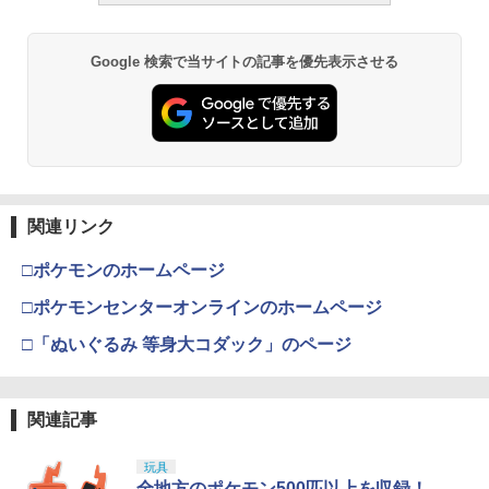
みプラモデル
￥748
￥220,000
【全品5%ポイント】マジックフライング
3
￥4,440
ボール フライングボール 本物 空飛ぶボ
￥6,600
ール LEDライト付き ジャイロボール 浮
Google 検索で当サイトの記事を優先表示させる
くボール ドローン 使いやすい
ZC LEOPARD AEG ナイロンファイバー
3
タミヤ クラフトツールシリーズ No.123
東京マルイ(TOKYO MARUI) No.21 H&K
3
強化ピストン CNCフルティース 14T +
3
先細薄刃ニッパー (ゲートカット用) プラ
TAMASHII NATIONS S.H.フィギュアー
USP HG 18歳以上エアーHOPハンドガン
ナイロンファイバーピストンヘッド◆電
￥1,580
3
モデル用工具 74123
ツ ONE PIECE シャンクス -マリンフォ
BANDAI SPIRITS(バンダイ スピリッツ)
動ガンメカボックス対応
3
ード頂上決戦- 約165mm PVC&ABS&布
30MS SIS-J00 メルンジャ[カラーA] 色
￥3,409
製 塗装済み可動フィギュア
分け済みプラモデル
￥2,674
￥1,880
BETAFPV マイクロナノモジュールアダ
4
￥8,918
￥4,000
プター【ELRS NanoTXモジュール用】
東京マルイ(TOKYO MARUI) No.16 H&K
4
関連リンク
マジ・スク+保護キャップセット
USP 10歳以上エアーHOPハンドガン 手
4
＼エントリーでポイント10倍／【8月4日
￥2,090
4
動
20時〜8月11日1時59分まで】CYMA OZ
□ポケモンのホームページ
52TOYS BLINDBOX ディズニー プリン
マックスファクトリー PLAMATEA MX
￥2,600
ARK ARMAMENT タイプ フリップアッ
4
4
セス On the Run シリーズ ブラインドボ
ちゃん 組み立て式プラモデル ノンスケ
プ BUIS リアサイト/アイアンサイト サ
￥2,666
□ポケモンセンターオンラインのホームページ
ックス フィギュア ガチャガチャ コレク
ール 全高約160mm
バゲー
ション 塗装済み コレクター・誕生日・
自動回避機能 USB充電式 360°回転 おも
5
□「ぬいぐるみ 等身大コダック」のページ
新年のギフトに最適 (一個入り)
￥10,081
￥1,933
ちゃ プレゼント 子供の日 【テレビで話
題】フライングボール 回転式 遊び ギフ
東京マルイ No.10 ハイキャパ5.1 10歳以
5
￥1,650
シリコンモールド クロムハート 4種 6.7×
ト おもちゃ ミニドローン 大人向け 飛ぶ
5
上 電動ブローバック フルオート
3.6cm 柄型枠 爪飾り作成 多寸法設計 立
ボール 飛行ボール UFO LEDライト付き
関連記事
体彫刻 耐久 繰返し ハンドメイドネイル
軽量 クリスマス 贈り物 子供 リモコン付
HG 機動戦士ガンダム00 グラハム専用ユ
COWCOW TECHNOLOGY 強化ピスト
￥3,815
5
5
(Bタイプ)
き 誕生日 ロータリー 浮遊
ニオンフラッグカスタム 1/144スケール
ンヘッド KSC/KWA Gシリーズ◆ピスト
玩具
【POP MART 公式ストア】THE MONS
色分け済みプラモデル
ンカップ Oリング 補修や強化に！ G17
5
￥499
全地方のポケモン500匹以上を収録！