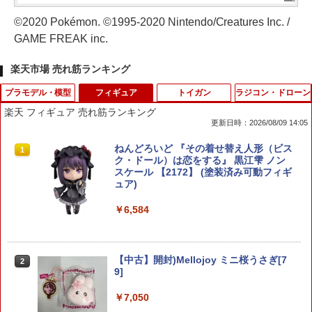
©2020 Pokémon. ©1995-2020 Nintendo/Creatures Inc. /
GAME FREAK inc.
楽天市場 売れ筋ランキング
プラモデル・模型
フィギュア
トイガン
ラジコン・ドローン
楽天 フィギュア 売れ筋ランキング
更新日時：2026/08/09 14:05
HG 1/144 軽キャノン プラモデル 機動戦
ねんどろいど 『その着せ替え人形（ビス
1
1
士Gundam GQuuuuuuX バンダイスピ
ク・ドール）は恋をする』 黒江雫 ノン
リッツ （ZP172171）
スケール 【2172】 (塗装済み可動フィギ
ュア)
￥2,180
￥6,584
HG 1/144 ダブルオーライザー＋GNソー
2
ドIII BANDAI SPIRITS バンダイ スピリ
【中古】開封)Mellojoy ミニ桜うさぎ[7
2
ッツ プラモデル ガンダム ガンプラ 機動
9]
戦士ガンダム00 ダブルオー
￥7,050
￥2,530