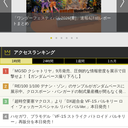
「ワンダーフェスティバル2026[夏]」速報&詳細レポー
トまとめ
●
●
●
●
●
●
アクセスランキング
1時間
24時間
1週間
1カ月
「MGSD クシャトリヤ」9月発売、圧倒的な情報密度を展示で目
撃せよ！【ガンダムベース撮り下ろし】
「RE/100 1/100 デナン・ゾン」のサンプルがガンダムベースに
展示中。クロスボーン・バンガードの制式量産機が間もなく発送
【ガンダムベース撮り下ろし】
「超時空要塞マクロス」より「DX超合金 VF-1S バルキリー ロ
イ・フォッカースペシャル リバイバルVer.」本日発売！
ハセガワ、プラモデル「VF-1S ストライク バトロイド バルキリ
ー」再販分を本日発売！