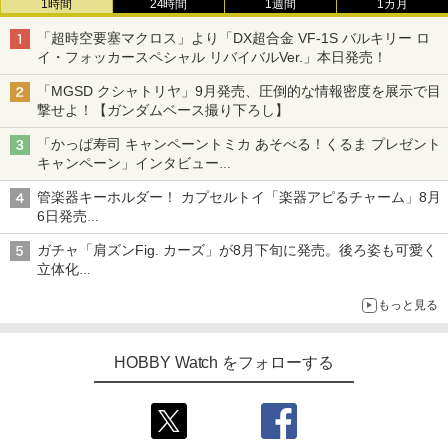
1時間
24時間
1週間
1カ月
「超時空要塞マクロス」より「DX超合金 VF-1S バルキリー ロ
イ・フォッカースペシャル リバイバルVer.」本日発売！
「MGSD クシャトリヤ」9月発売、圧倒的な情報密度を展示で目
撃せよ！【ガンダムベース撮り下ろし】
「かっぱ寿司 キャンペーントミカ あそべる！くるま プレゼント
キャンペーン」インタビュー
子どもが楽しめるかっぱ寿司ならではの体験とコラボの楽しさを
管楽器キーホルダー！ カプセルトイ「楽器アピるチャーム」8月
追求
6日発売
チューバ、テナサクなど5種各3色
ガチャ「肩ズンFig. カーズ」が8月下旬に発売。後ろ姿も可愛く
立体化
ライトニング・マックィーンやメーターなど4種がラインナップ
もっと見る
HOBBY Watch をフォローする