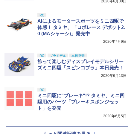
2020年6月30日
ション 塗装済み コレクター・誕生日・
新年のギフトに最適 (一個入り)
RC
￥1,650
AIによるモータースポーツをミニ四駆で
体感！ タミヤ、「ロボレース デボット2.
0 (MAシャーシ)」発売中
2020年7月9日
RC
プラモデル
本日発売
飾って楽しむディスプレイモデルシリー
ズミニ四駆「スピンコブラ」本日発売！
2020年6月13日
RC
ミニ四駆に"ブレーキ"!? タミヤ、ミニ四
駆用のパーツ「ブレーキスポンジセッ
ト」を発売
2020年6月5日
もっと関連記事を見る