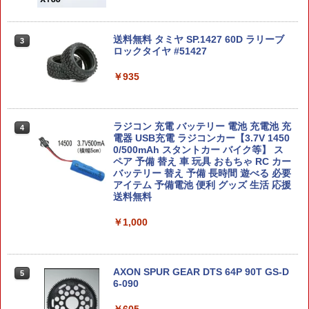
RUTO-ナルト- 疾風伝 雷影・エー BAND
D NOSEPIECE（Asian-Fit Nose Clip）
AI NAMCO/バンダイナムコ フィギュア
（740-0528）
￥2,999
￥2,340
送料無料 タミヤ SP.1427 60D ラリーブ
3
ロックタイヤ #51427
タミヤ 1/32 ミニ四駆PROシリーズ No．
3
58 シェヴァリア (MAシャーシ) T18658
ミニヨンクPROシエウ゛アリア [T18658
￥935
ミニヨンクPROシエウ゛アリア]
【中古】 【未開封品】 五影集結…!! NA
LAYLAX・NINE BALL (ナインボール) C
3
3
RUTO-ナルト- 疾風伝 火影・綱手 BAND
O2 M45 CQP/DOC用 ハンドガンバレル
AI NAMCO/バンダイナムコ フィギュア
112.5mm(内径6.03mm) ライラクス イン
￥780
ナーバレル
ラジコン 充電 バッテリー 電池 充電池 充
4
￥2,999
電器 USB充電 ラジコンカー【3.7V 1450
￥3,360
0/500mAh スタントカー バイク等】 ス
ペア 予備 替え 車 玩具 おもちゃ RC カー
タミヤ 1/32 ミニ四駆PROシリーズ No．
4
バッテリー 替え 予備 長時間 遊べる 必要
43 ライズエンペラー(MAシャーシ) ミニ
アイテム 予備電池 便利 グッズ 生活 応援
4PROライズエンペラ-MAシヤ-シ [ミニ4
2026年11月予約 ガチャ【サンリオキャ
4
送料無料
PROライズエンペラ-MAシヤ-シ]
ラクターズ なかよしチャーム オーロラM
東京マルイ ウェポンライト CQ-FLASH
4
IX コンプリート 8種セット カプセルト
20mmレイル対応 [ ブラック ] TOKYO M
￥1,000
イ】
ARUI フラッシュライト 20mmレール対
￥790
応 ウエポンライト ピストルライト けん
銃用ライト ハンドガンライト ガンライ
￥3,200
ト ライフルライト 銃用ライト タクティ
カルライト 軍用ライト サバゲー用ライ
AXON SPUR GEAR DTS 64P 90T GS-D
タミヤ 1/32 ミニ四駆PROシリーズ No．
5
5
ト
6-090
48 マッドレイザー(MAシャーシ) T1864
8マツドレイザ-N [T18648マツドレイザ-
ダッキー フィギュア 13cm トイストーリ
5
￥3,400
N]
￥605