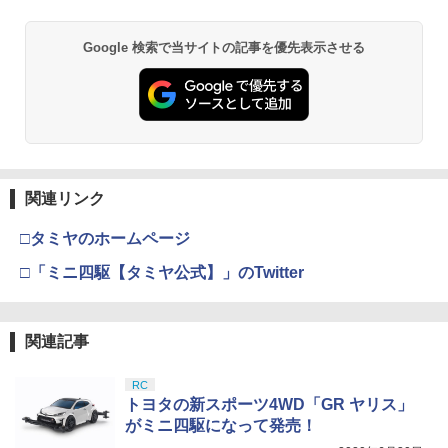
￥8,918
Google 検索で当サイトの記事を優先表示させる
タミヤ クラフトツールシリーズ No.123
BANDAI SPIRITS(バンダイ スピリッツ)
東京マルイ(TOKYO MARUI) No.21 H&K
3
3
3
先細薄刃ニッパー (ゲートカット用) プラ
TAMASHII NATIONS S.H.フィギュアー
30MS Fate/Grand Order アルトリア・
USP HG 18歳以上エアーHOPハンドガン
3
モデル用工具 74123
ツ（真骨彫製法） 仮面ライダーBLACK
キャスター 色分け済みプラモデル
RX 約150mm PVC&ABS&布製 塗装済み
￥3,409
可動フィギュア
￥2,781
￥7,800
￥11,515
クラウンモデル AK47 10歳以上 エアー
4
関連リンク
タミヤ(TAMIYA) メイクアップ材シリー
BANDAI SPIRITS(バンダイスピリッツ)
コッキングライフル ブラック
4
4
ズ No.3 タミヤセメント(角びん) 40ml 模
30MS SIS-H00 セスティエ[カラーC] 色
□タミヤのホームページ
型用接着剤 87003
TAMASHII NATIONS S.H.フィギュアー
分け済みプラモデル
￥4,761
4
ツ 攻殻機動隊 THE GHOST IN THE SHE
□「ミニ四駆【タミヤ公式】」のTwitter
LL 草薙素子 約140mm PVC&ABS製 塗
￥184
￥4,450
装済み可動フィギュア
東京マルイ No.10 ハイキャパ5.1 10歳以
5
￥9,000
上 電動ブローバック フルオート
関連記事
GSIクレオス Mr.トップコート 水性プレ
BANDAI SPIRITS(バンダイ スピリッツ)
5
5
ミアムトップコートスプレー つや消し 8
HGAW 機動新世紀ガンダムX ガンダムエ
￥3,815
8ml ホビー用仕上材 B603
RC
アマスター 1/144スケール 色分け済みプ
トヨタの新スポーツ4WD「GR ヤリス」
52TOYS BLINDBOX ディズニー プリン
ラモデル
5
セス On the Run シリーズ ブラインドボ
￥710
がミニ四駆になって発売！
ックス フィギュア ガチャガチャ コレク
￥3,782