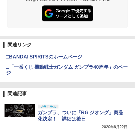
ミアムトップコートスプレー 光沢 88ml
BANDAI SPIRITS(バンダイ スピリッツ)
小銃 18歳以上 ガスブローバック
3
ホビー用仕上材 B601
RG 機動戦士ガンダム 逆襲のシャア νガ
ンダム 1/144スケール 色分け済みプラモ
￥190,000
デル
￥748
￥5,394
東京マルイ No.10 ハイキャパ5.1 10歳以
4
タミヤ(TAMIYA) メイクアップ材シリー
上 電動ブローバック フルオート
4
関連リンク
ズ No.3 タミヤセメント(角びん) 40ml 模
型用接着剤 87003
Sachiプラモ VERTヤスリ Type-S 【プ
￥3,815
4
□BANDAI SPIRITSのホームページ
ロモデラー共同開発】 超極細 ガラスヤ
スリ ５点セット ガンプラ プラモデル ゲ
￥184
□「一番くじ 機動戦士ガンダム ガンプラ40周年」のペー
ート処理 模型 フィギュア［知的財産権
登録済］ verty-s
ジ
東京マルイ No.22 M92Fミリタリーモデ
5
ル HG 18歳以上エアーHOPハンドガン
￥2,320
GSIクレオス Mr.トップコート 水性プレ
手動
5
ミアムトップコートスプレー つや消し 8
関連記事
8ml ホビー用仕上材 B603
￥3,584
BANDAI SPIRITS(バンダイ スピリッツ)
￥710
5
プラモデル
HGUC 200 機動戦士Zガンダム 百式 1/14
ガンプラ、ついに「RG ジオング」商品
4スケール 色分け済みプラモデル
化決定！ 詳細は後日
￥1,674
2020年8月22日