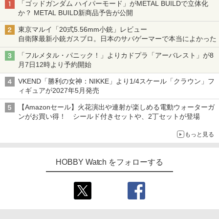
「ゴッドガンダム ハイパーモード」がMETAL BUILDで立体化
か？ METAL BUILD新商品予告が公開
東京マルイ「20式5.56mm小銃」レビュー
自衛隊最新小銃ガスブロ。日本のサバゲーマーで本当によかった
「フルメタル・パニック！」よりカドプラ「アーバレスト」が8
月7日12時より予約開始
VKEND「勝利の女神：NIKKE」より1/4スケール「クラウン」フ
ィギュアが2027年5月発売
【Amazonセール】火花演出や連射が楽しめる電動ウォーターガ
ンがお買い得！ シールド付きセットや、2丁セットが登場
もっと見る
HOBBY Watch をフォローする