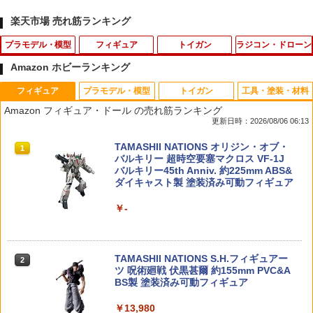
楽天市場 売れ筋ランキング
プラモデル・模型
フィギュア
トイガン
ラジコン・ドローン
Amazon ホビーランキング
フィギュア
プラモデル・模型
トイガン
工具・塗装・材料
GuCra みかん 果物模型 本物そっくりの
BANDAI SPIRITS S.H.Figuarts モンキ
GLOCK-07 GLK-07 【強化/リペア
タミヤ OP.1642 4mmフランジロックナ
1
1
1
1
Amazon フィギュア・ドール の売れ筋ランキング
模型 加重タイプ 8個パック 食品サンプル
ー・D・ルフィ -鬼ヶ島討入-
に！】GUARDER ガーダー 強化ピスト
ット （ブラック） 8個
更新日時：2026/08/06 06:13
(大)
ンカップ(GLOCK-07)★東京マルイGLO
CKグロック G17/26用［全国一律300円
￥2,675
￥330
TAMASHII NATIONS オリジン・オブ・
配送可能］
1
￥2,080
バルキリー 超時空要塞マクロス VF-1J
バルキリー45th Anniv. 約225mm ABS&
￥440
ダイキャスト製 塗装済み可動フィギュア
2026年8月予約 ガチャ【肩ズンFig. シュ
Reve D US-M001 ユニバーサルシャフト
ミニ四駆13-12mm2段アルミローラード
2
2
2
￥-
ガー・ラッシュ コンプリート 4種セット
用 メンテナンスセット
リリング プレート
カプセルトイ】ガチャガチャ ガチャ フ
GUN-S07■【空撃ち動作テスト等に】GU
2
ルコンプ
ARDER マガジンフォロワー ブロック G
￥308
￥2,500
BBマガジン用◆各ガスブローバックハン
TAMASHII NATIONS S.H.フィギュアー
ドガンマガジン対応［全国一律300円配
￥1,600
2
ツ 呪術廻戦 伏黒甚爾 約155mm PVC&A
送可能］
BS製 塗装済み可動フィギュア
￥580
RIDE 35401 1/10 M-シャシー用60サイズ
ザ☆チューンドカー 1/24 LN107 ハイラ
3
3
￥13,980
φ47ホイール 2個入り 10スポークホイー
ックス ピックアップ ダブルキャブ リフ
タカラトミー T-SPARKフィギュア TS-3
3