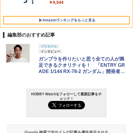
モジューラートリガーシュー B◆GOLD
￥9,544
東京マルイ ガスブロ ハイキャパ5.1/4.3
対応 選べる形状 ドレスアップ
Amazonランキングをもっと見る
￥1,530
編集部のおすすめ記事
Blokees スター ウォーズ マンダロリア
東京マルイ(TOKYO MARUI) No.25 コル
LOCTITE(ロックタイト) シールはがし
プラモデル
1
1
1
ン&グローグー CC05 ディン ジャリン&
ト ガバメント HG 18歳以上エアーHOP
プレミアム 220ml
インタビュー
グローグー ABS樹脂&PVC製 組み立て式
ハンドガン
ガンプラを作りたいと思う全ての人が満
プラスチックモデル
￥1,013
足できるクオリティを！ 「ENTRY GR
￥3,384
ADE 1/144 RX-78-2 ガンダム」開発者イ
￥4,475
ンタビュー
タミヤ クラフトツールシリーズ No.123
東京マルイ(TOKYO MARUI) No.21 H&K
2
2
先細薄刃ニッパー (ゲートカット用) プラ
BANDAI SPIRITS(バンダイ スピリッツ)
USP HG 18歳以上エアーHOPハンドガン
HOBBY Watchをフォローして最新記事をチ
2
モデル用工具 74123
ェック！
30MM xEXM-000 ゼノヴァルト 1/144ス
ケール 色分け済みプラモデル
￥3,409
￥2,691
￥2,813
東京マルイ (TOKYO MARUI) ガスブロー
3
GSIクレオス Mr.トップコート 水性プレ
バックマシンガン No.14 20式 5.56mm
3
Google 検索で当サイトの記事を優先表示させる