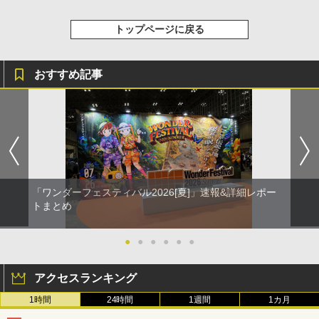
トップページに戻る
おすすめ記事
「ワンダーフェスティバル2026[夏]」速報&詳細レポー
トまとめ
●
●
●
●
●
●
アクセスランキング
1時間
24時間
1週間
1カ月