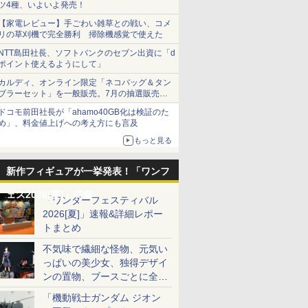
ツ4種、いよいよ発売！
【家電レビュー】手ごわい雑草との戦い、コメ
リの草刈機で完全勝利 掃除機感覚で使えた
NTT島田社長、ソフトバンクのセブン出資に「d
ポイント使えるようにして」
カルディ、オンライン限定「ネコバッグ＆タン
ブラーセット」を一般販売。7月の抽選販売の
当選無効分
ドコモ前田社長が「ahamo40GB化は検証のた
め」、料金値上げへの考え方にも言及
もっと見る
新作フィギュアが一挙発表！「ワンフ
ェス2026[夏]」特集
「ワンダーフェスティバル
2026[夏]」速報&詳細レポー
トまとめ
不気味で繊細な怪物、元気い
っぱいの美少女、独得デザイ
ンの置物、ブースごとに全く
異なる世界が広がる一般ディ
「機動戦士ガンダム ジオン
ーラーフォトレポート