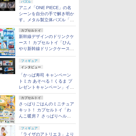
パズル
アニメ「ONE PIECE」の名
シーンを自分の手で解き明か
す。メタル製立体パズル「は
ずる ONE PIECE」シリーズ
カプセルトイ
3種が登場
新幹線デザインのドリンクケ
ース！ カプセルトイ「ひん
やり新幹線ドリンクケース」
8月11日発売
フィギュア
インタビュー
「かっぱ寿司 キャンペーン
トミカ あそべる！くるま プ
レゼントキャンペーン」イン
タビュー
カプセルトイ
さっぱりごはんのミニチュア
キット！ カプセルトイ「わ
んこ暖房７ さっぱりヘルシ
ー料理」8月7日発売
フィギュア
「ライザのアトリエ３」より