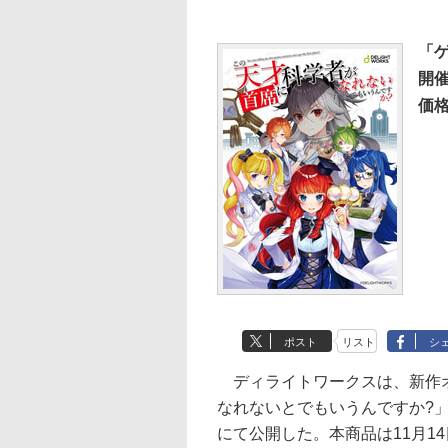
「ゲ
開催
価格
ポスト
リスト
シ
ディライトワークスは、新作オ
なれないとでもいうんですか?
にて公開した。本商品は11月1