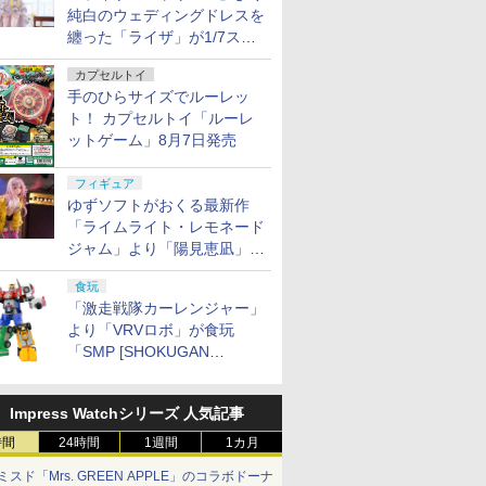
純白のウェディングドレスを
纏った「ライザ」が1/7スケ
ールフィギュアで登場！
カプセルトイ
手のひらサイズでルーレッ
ト！ カプセルトイ「ルーレ
ットゲーム」8月7日発売
フィギュア
ゆずソフトがおくる最新作
「ライムライト・レモネード
ジャム」より「陽見恵凪」が
1/3.5スケールフィギュアで
食玩
登場！
「激走戦隊カーレンジャー」
より「VRVロボ」が食玩
「SMP [SHOKUGAN
MODELING PROJECT]」に
登場！
Impress Watchシリーズ 人気記事
時間
24時間
1週間
1カ月
ミスド「Mrs. GREEN APPLE」のコラボドーナ