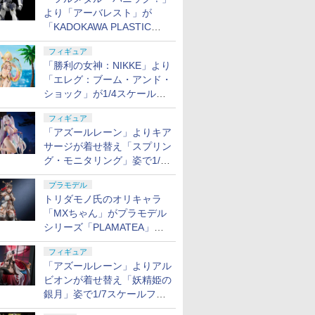
より「アーバレスト」が
「KADOKAWA PLASTIC
MODEL SERIES」から1/48
フィギュア
スケールで登場！
「勝利の女神：NIKKE」より
「エレグ：ブーム・アンド・
ショック」が1/4スケールで
フィギュア化！
フィギュア
「アズールレーン」よりキア
サージが着せ替え「スプリン
グ・モニタリング」姿で1/6
スケールフィギュア化！
プラモデル
トリダモノ氏のオリキャラ
「MXちゃん」がプラモデル
シリーズ「PLAMATEA」で
登場！ 2027年1月発売予定
フィギュア
「アズールレーン」よりアル
ビオンが着せ替え「妖精姫の
銀月」姿で1/7スケールフィ
ギュア化！