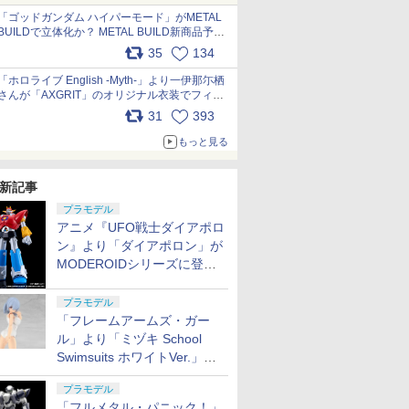
pic.x.com/nszPIDTpbg
「ゴッドガンダム ハイパーモード」がMETAL
BUILDで立体化か？ METAL BUILD新商品予告
が公開 pic.x.com/HIcLLIM3ar
35
134
「ホロライブ English -Myth-」より一伊那尓栖
さんが「AXGRIT」のオリジナル衣装でフィギ
ュア化 pic.x.com/YMGhdIAzNa
31
393
もっと見る
新記事
プラモデル
アニメ『UFO戦士ダイアポロ
ン』より「ダイアポロン」が
MODEROIDシリーズに登
場。2027年2月に発売
プラモデル
「フレームアームズ・ガー
ル」より「ミヅキ School
Swimsuits ホワイトVer.」が8
月10日から予約開始決定！
プラモデル
「フルメタル・パニック！」