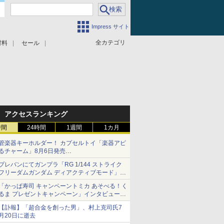
Impress サイト
全カテゴリ
材料
セール
アクセスランキング
時間
24時間
1週間
1カ月
管楽器キーホルダー！ カプセルトイ「楽器アピ
るチャーム」8月6日発売
チューバ、テナサクなど5種各3色
プレバンにてガンプラ「RG 1/144 ストライク
フリーダムガンダム ディアクティブモード」の
再販分が8月7日11時より予約開始！
「かっぱ寿司 キャンペーントミカ あそべる！く
るま プレゼントキャンペーン」インタビュー
子どもが楽しめるかっぱ寿司ならではの体験と
【訃報】「超合金を創った男」、村上克司氏7
コラボの楽しさを追求
月20日に逝去