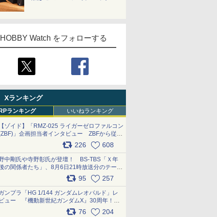
HOBBY Watch をフォローする
Xランキング
RPランキング
いいねランキング
【ゾイド】「RMZ-025 ライガーゼロファルコン
(ZBF)」企画担当者インタビュー ZBFから従来
デザインまで再現可能なボリューム満点のキッ
226
608
ト pic.x.com/6zOqQAQKkX
野中剛氏や寺野彰氏が登壇！ BS-TBS「Ｘ年
後の関係者たち」、8月6日21時放送分のテーマ
は「超合金」！ pic.x.com/uWyt1uyuFm
95
257
ガンプラ「HG 1/144 ガンダムレオパルド」レ
ビュー 『機動新世紀ガンダムX』30周年！イ
ンナーアームガトリングの変形機構まで再現し
76
204
最新フォーマットでキット化！