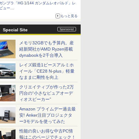
ガンプラ「HG 1/144 ガンダムレオパルド」レ
ビュー
『機動新世紀ガンダムX』30周年！インナーア
もっと見る
ームガトリングの変形機構まで再現し最新フォ
ーマットでキット化！
Special Site
メモリ32GBでも予算内。産
経新聞社がAMD Ryzen搭載
dynabookを2千台導入
レイズ鍛造1ピースアルミホ
イール「CE28 N-plus」軽量
なままに剛性を向上
クリエイティブが作った2万
円台の“小さなピュアオーデ
ィオスピーカー”
Amazon プライムデー過去最
安! Anker注目プロジェクタ
ー3モデルを使ってみた
性能の良いお得な中古PC情
報はこのページでチェック！