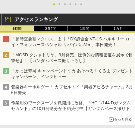
●
●
●
●
●
●
アクセスランキング
1時間
24時間
1週間
1カ月
「超時空要塞マクロス」より「DX超合金 VF-1S バルキリー ロ
イ・フォッカースペシャル リバイバルVer.」本日発売！
「MGSD クシャトリヤ」9月発売、圧倒的な情報密度を展示で目
撃せよ！【ガンダムベース撮り下ろし】
「かっぱ寿司 キャンペーントミカ あそべる！くるま プレゼント
キャンペーン」インタビュー
子どもが楽しめるかっぱ寿司ならではの体験とコラボの楽しさを
管楽器キーホルダー！ カプセルトイ「楽器アピるチャーム」8月
追求
6日発売
チューバ、テナサクなど5種各3色
作業用のワークスーツを戦闘用に改修。「HG 1/144 Dガンダム
セカンド」の10月発送分が予約受付中【ガンダムベース撮り下
ろし】
もっと見る