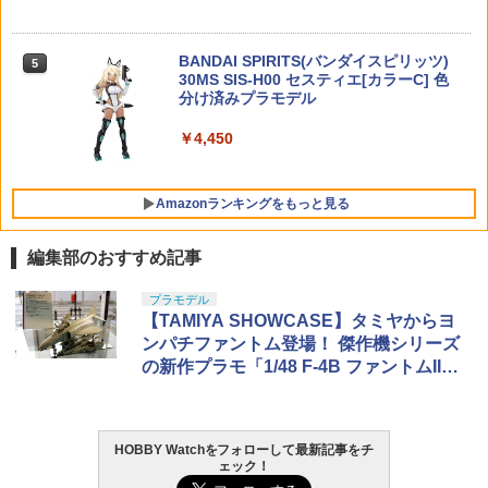
ア＜フィギュア＞（代引き不可）6520
機動戦士 バンダイ 新品 - 435354 [1897]
￥1,650
￥2,449
￥5,390
￥3,520
BANDAI SPIRITS(バンダイスピリッツ)
5
30MS SIS-H00 セスティエ[カラーC] 色
TAMASHII NATIONS オリジン・オブ・
分け済みプラモデル
5
バルキリー 超時空要塞マクロス VF-1J
バルキリー45th Anniv. 約225mm ABS&
￥4,450
ダイキャスト製 塗装済み可動フィギュア
￥21,950
Amazonランキングをもっと見る
編集部のおすすめ記事
東京マルイ(TOKYO MARUI) No.25 コル
GSIクレオス Mr.トップコート 水性プレ
プラモデル
1
1
ト ガバメント HG 18歳以上エアーHOP
ミアムトップコートスプレー 光沢 88ml
【TAMIYA SHOWCASE】タミヤからヨ
ハンドガン
ホビー用仕上材 B601
ンパチファントム登場！ 傑作機シリーズ
の新作プラモ「1/48 F-4B ファントムII」
￥3,384
￥748
を撮り下ろしでチェック
HOBBY Watchをフォローして最新記事をチ
東京マルイ (TOKYO MARUI) ガスブロー
LOCTITE(ロックタイト) シールはがし
2
2
ェック！
バックマシンガン No.14 20式 5.56mm
プレミアム 220ml