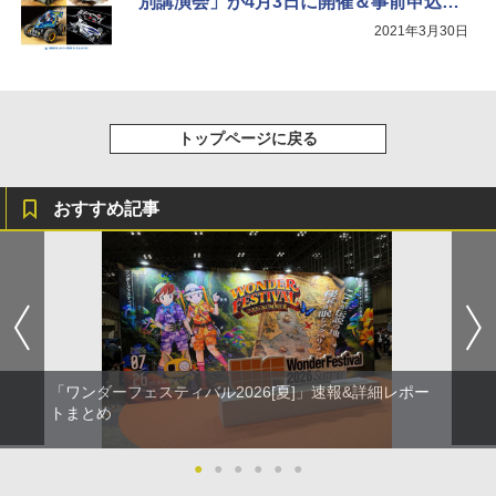
別講演会」が4月3日に開催＆事前申込受
付中！
2021年3月30日
トップページに戻る
おすすめ記事
「ワンダーフェスティバル2026[夏]」速報&詳細レポー
トまとめ
●
●
●
●
●
●