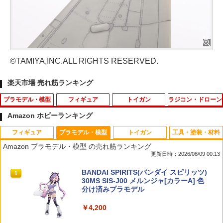
©TAMIYA,INC.ALL RIGHTS RESERVED.
楽天市場 売れ筋ランキング
プラモデル・模型
フィギュア
トイガン
ラジコン・ドローン
Amazon ホビーランキング
フィギュア
プラモデル・模型
トイガン
工具・塗装・材料
【中古】1/144 バンダイスピリッツ HGU
ポケットモンスター モンコレ MS-40
ZC LEOPARD メタルターゲット 6Pcs◆
1
1
1
Amazon プラモデル・模型 の売れ筋ランキング
C RX-77-2 ガンキャノン 【A´】 未組立
ブースター
金属ターゲット 射撃練習に アルミ製 か
更新日時：2026/08/09 00:13
品 外箱若干の傷み
わいい表情ステッカー IPSC APS サバゲ
ーに
￥715
TAMASHII NATIONS S.H.フィギュアー
BANDAI SPIRITS(バンダイ スピリッツ)
1
1
￥1,870
ツ（真骨彫製法） 仮面ライダーBLACK
30MS SIS-J00 メルンジャ[カラーA] 色
￥760
RX 約150mm PVC&ABS&布製 塗装済み
分け済みプラモデル
可動フィギュア
￥4,200
ポケットモンスター ポケモン ポケピー
【中古】 バンダイ 機動戦士ガンダム HG
2
2
￥12,550
ス ふわもこたいむ ～ポッチャマのぷか
UC 1/144 RX-77-2 ガンキャノン プラモ
[UC PRODUCE] APFG MPX-K ガスブロ
2