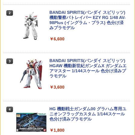
ぷかおふろ～
デル
用ホップアーム HOP安定化
BANDAI SPIRITS(バンダイ スピリッツ)
￥2,110
2
￥1,950
￥1,320
タカラトミー(TAKARA TOMY) T-SPAR
機動警察パトレイバー EZY RG 1/48 AV-
2
K トランスフォーマー ニューレジェンズ
98Plus (イングラム・プラス) 色分け済
NL-07 サウンドウェーブ 可動フィギュア
みプラモデル
ガチャ【映画ちいかわ 人魚の島のひみつ
MINI-GT 1/64 Toyota アルファード 40
3
3
￥4,440
￥6,600
ラメアクリルキーホルダー 8種セット コ
LayLax リバーシブルグリップマーカー
KUHL ブラック(左ハンドル) (MGT0117
3
ンプリートセット】ガチャガチャ カプセ
赤・黄
9-L) モデルカー ミニカー 完成品 模型 通
ルトイ ガチャ
販 プレゼント ギフト
￥1,874
TAMASHII NATIONS S.H.フィギュアー
BANDAI SPIRITS(バンダイ スピリッツ)
￥3,500
3
3
￥2,941
ツ ONE PIECE シャンクス -マリンフォ
HGAW 機動新世紀ガンダムX ガンダムエ
ード頂上決戦- 約165mm PVC&ABS&布
アマスター 1/144スケール 色分け済みプ
製 塗装済み可動フィギュア
ラモデル
【エントリー最大10倍＆3％クーポン】
るかっぷ 『HUNTER×HUNTER』 キルア
4
【中古】【開封品】Greenlight 1973 El
4
4
￥8,918
￥3,600
WETECH・ハンドガン/ライフル用マガ
＝ゾルディック (塗装済み可動フィギュ
eanor Mustang Mach 1 Gone in 60
ジン注入バルブ 【あす楽】
ア)
Seconds 1/43＜コレクターズアイテム
＞（代引き不可）6597
￥580
￥4,584
52TOYS BLINDBOX ディズニー プリン
HG 機動戦士ガンダム00 グラハム専用ユ
4
4
￥3,000
セス On the Run シリーズ ブラインドボ
ニオンフラッグカスタム 1/144スケール
ックス フィギュア ガチャガチャ コレク
色分け済みプラモデル
ション 塗装済み コレクター・誕生日・
LayLax コンパクトダンプポーチ ブラッ
【中古】【開封品】タママ二等兵 「一番
5
5
新年のギフトに最適 (一個入り)
￥1,800
ク BATTLE STYLE
くじ ケロロ軍曹」 B賞 ソフビフィギュ
HG 1/144 白いガンダム 組み立てキット
5