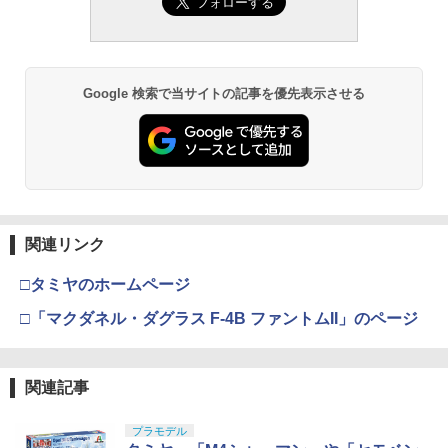
小銃 18歳以上 ガスブローバック
￥962
￥240,000
Google 検索で当サイトの記事を優先表示させる
タミヤ クラフトツールシリーズ No.123
東京マルイ(TOKYO MARUI) No.21 H&K
3
3
先細薄刃ニッパー (ゲートカット用) プラ
USP HG 18歳以上エアーHOPハンドガン
モデル用工具 74123
￥3,409
￥2,674
東京マルイ(TOKYO MARUI) No.16 H&K
4
関連リンク
GSIクレオス Mr.トップコート 水性プレ
USP 10歳以上エアーHOPハンドガン 手
4
ミアムトップコートスプレー つや消し 8
動
□タミヤのホームページ
8ml ホビー用仕上材 B603
￥2,666
□「マクダネル・ダグラス F-4B ファントムII」のページ
￥710
東京マルイ No.10 ハイキャパ5.1 10歳以
5
関連記事
タミヤ(TAMIYA) メイクアップ材シリー
上 電動ブローバック フルオート
5
ズ No.3 タミヤセメント(角びん) 40ml 模
型用接着剤 87003
プラモデル
￥3,815