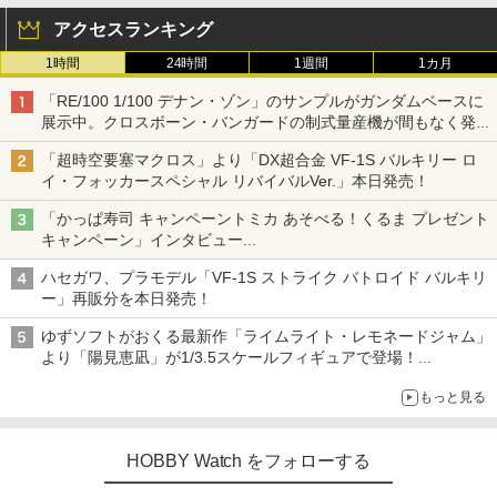
アクセスランキング
1時間
24時間
1週間
1カ月
「RE/100 1/100 デナン・ゾン」のサンプルがガンダムベースに
展示中。クロスボーン・バンガードの制式量産機が間もなく発送
【ガンダムベース撮り下ろし】
「超時空要塞マクロス」より「DX超合金 VF-1S バルキリー ロ
イ・フォッカースペシャル リバイバルVer.」本日発売！
「かっぱ寿司 キャンペーントミカ あそべる！くるま プレゼント
キャンペーン」インタビュー
子どもが楽しめるかっぱ寿司ならではの体験とコラボの楽しさを
ハセガワ、プラモデル「VF-1S ストライク バトロイド バルキリ
追求
ー」再販分を本日発売！
ゆずソフトがおくる最新作「ライムライト・レモネードジャム」
より「陽見恵凪」が1/3.5スケールフィギュアで登場！
メガネ姿も表現できるオプションパーツが付属
もっと見る
HOBBY Watch をフォローする