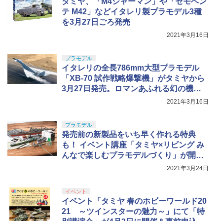
タミヤ、「M4シャーマン」や「セモベン
￥184
テ M42」などイタレリ製プラモデル3種
を3月27日ごろ発売
2021年3月16日
プラモデル
イタレリの全長786mm大型プラモデル
「XB-70 試作戦略爆撃機」がタミヤから
3月27日発売。ロマンあふれる幻の機体
「ヴァルキリー」再上陸
2021年3月16日
プラモデル
発売前の新製品をいち早く作れる特典
も！ イベント講座「タミヤ×リビング み
んなで楽しむプラモデルづくり」が開催
決定
2021年3月24日
イベント
イベント「タミヤ 春のホビーワールド20
21 ～ツインスターの魅力～」にて「特