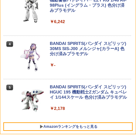
機動警察パトレイバー EZY RG 1/48 AV-
典付き版
￥5,984
【POP MART 公式ストア】THE MONS
98Plus (イングラム・プラス) 色分け済
3
￥385
TERS Big into Energy シリーズ ぬいぐ
みプラモデル
￥8,219
8810 STYLE ポリカ製 ウイングType A
4
るみペンダント 【1ピース】 エナジーラ
(Sサイズ) [HS-W-AS](JAN：458258651
ブブ labubu ラブブ らぶぶ ポップマー
￥6,242
Eiifox＆BearPanda 華夏神鬼 画皮 1/12
6411)
4
ト ブラインドボックス フィギュア おも
塗装済み 完成品アクションフィギュア[B
タクティカルバイポッド グリップ レプ
ちゃ ガチャガチャ プラモデル ギフト 推
4
earPanda]【送料無料】《発売済・在庫
【グッドスマイルカンパニー】MODER
￥1,650
4
リカ ナイロン製Y字型スタンド、弾性伸
し活 ポプマ 正規品
品》
OID UFO戦士ダイアポロン ダイアポロ
縮脚スタンド、アウトドアタクティカル
BANDAI SPIRITS(バンダイ スピリッツ)
ン [プラスチックモデル キット]【2027
4
伸縮スタンド、弾性サポート装置、20m
￥2,750
30MS SIS-J00 メルンジャ[カラーA] 色
年2月発売】[グッズ]
￥7,000
m、(ブラック)
分け済みプラモデル
タカラトミー トミカワールド ビッグに
5
￥8,624
変形！デカパトロールカー
￥1,556
￥-
52TOYS BLINDBOX ディズニー プリン
4
HiPlay 黒氷糖企画 1/12 乳白ちゃん ミル
5
￥4,570
セス On the Run シリーズ ブラインドボ
ク娘 カウガール 塗装済み完成品 アクシ
ックス フィギュア ガチャガチャ コレク
ョンフィギュア 可動フィギュア 美少女
送料無料◆マックスファクトリー PLAM
5
Dリング2型（2個入り）［戦人 senjin サ
ション 塗装済み コレクター・誕生日・
5
フィギュア キャラクター 模型 フィギュ
BANDAI SPIRITS(バンダイ スピリッツ)
ATEA MXちゃん プラモデル 【1月予
5
バゲー アウトドア パーツ DIY ハンドメ
新年のギフトに最適 (一個入り)
ア コレクション ホビー ギフト プレゼン
HGUC 195 機動戦士Zガンダム キュベレ
約】
イド］
ト
イ 1/144スケール 色分け済みプラモデル
￥1,650
￥9,880
￥440
￥7,660
￥2,178
TAMASHII NATIONS S.H.フィギュアー
5
Amazonランキングをもっと見る
ツ 攻殻機動隊 THE GHOST IN THE SHE
LL 草薙素子 約140mm PVC&ABS製 塗