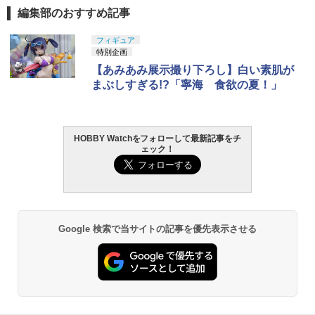
装済み可動フィギュア
編集部のおすすめ記事
￥9,000
東京マルイ(TOKYO MARUI) No.25 コル
タミヤ クラフトツールシリーズ No.123
フィギュア
1
1
ト ガバメント HG 18歳以上エアーHOP
先細薄刃ニッパー (ゲートカット用) プラ
特別企画
ハンドガン
モデル用工具 74123
【あみあみ展示撮り下ろし】白い素肌が
まぶしすぎる!?「寧海 食欲の夏！」
￥3,384
￥2,636
HOBBY Watchをフォローして最新記事をチ
東京マルイ(TOKYO MARUI) No.21 H&K
LOCTITE(ロックタイト) シールはがし
2
2
ェック！
USP HG 18歳以上エアーHOPハンドガン
プレミアム 220ml
￥3,409
￥962
Google 検索で当サイトの記事を優先表示させる
東京マルイ No.10 ハイキャパ5.1 10歳以
3
GSIクレオス Mr.トップコート 水性プレ
上 電動ブローバック フルオート
3
ミアムトップコートスプレー 光沢 88ml
ホビー用仕上材 B601
￥3,815
￥748