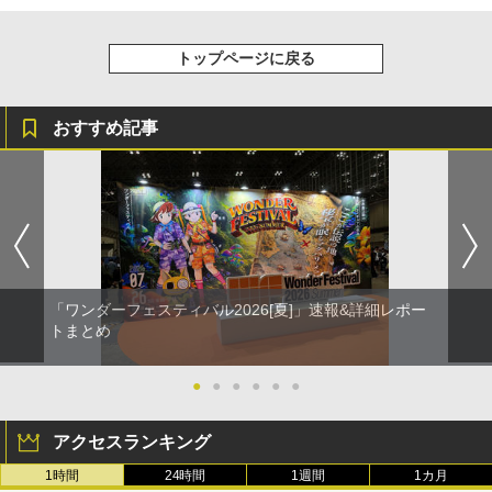
トップページに戻る
おすすめ記事
「ワンダーフェスティバル2026[夏]」速報&詳細レポー
トまとめ
●
●
●
●
●
●
アクセスランキング
1時間
24時間
1週間
1カ月