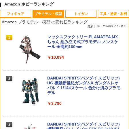
Amazon ホビーランキング
フィギュア
プラモデル・模型
トイガン
工具・塗装・材料
1/32 ニューアスラーダ AKF-1 四駆バー
TVアニメ『ブルーロック』 アクリルス
UFC-BY-13 CR123Aリチウム電池2本セ
アルミ製 コンペティションM4 ナット大
1
1
1
1
Amazon プラモデル・模型 の売れ筋ランキング
ジョン 「新世紀GPX サイバーフォーミ
タンド SC (千切 豹馬) 公認グッズ キャ
ット
径タイプ 5.5mm 2個入 [RD-013L](JA
更新日時：2026/08/11 00:13
ュラー」 [テクニ四駆サイバーフォーミ
ラクターグッズ
N：4582586511485)
ュラーシリーズ No.1]【中古】ホビー プ
￥643
TAMASHII NATIONS S.H.フィギュアー
マックスファクトリー PLAMATEA MX
ラモデル・模型 53H09923537
1
1
￥1,650
￥440
ツ（真骨彫製法） 仮面ライダーBLACK
ちゃん 組み立て式プラモデル ノンスケ
RX 約150mm PVC&ABS&布製 塗装済み
ール 全高約160mm
￥1,650
可動フィギュア
DCI Guns M11正ネジ-M14逆ネジ 変換
2
￥10,094
るかっぷ 『斉木楠雄のΨ難』 斉木楠雄
8810 STYLE SPM チタン製ウイング用M
2
2
アダプター専用 マズルプロテクター BK
￥12,100
(塗装済み可動フィギュア)
2×5mmタッピングスクリュー(2pcs) [H
ブラック black 黒 エアガン エアーガン
再販 HMA 宇宙からのメッセージ 銀河大
S-TSO1](JAN：4582586516442)
2
ガスガン ブローバック カスタム サバゲ
戦 リアべ・スペシャル 1/144 プラスチッ
￥4,840
ー サバイバルゲーム サバイバル グッズ
BANDAI SPIRITS(バンダイ スピリッツ)
クモデルキット 【8月予約】
2
￥748
パーツ サイレンサー トレーサー 送料無
TAMASHII NATIONS DX超合金 超時空要
HG 機動新世紀ガンダムX ガンダムレオ
2
料
塞マクロス VF-1S バルキリー ロイ・フ
パルド 1/144スケール 色分け済みプラモ
￥7,980
ォッカースペシャル リバイバルVer. 約28
デル
￥1,408
0mm ABS&ダイキャスト&PVC製 塗装済
【SALE／20%OFF】SNIDEL 【Chacot
8810 STYLE 樹脂製 ウイングステーTyp
3
3
み可動フィギュア
￥3,790
t】コラボリボンキャップ スナイデル イ
e A(汎用、鉄製スクリュー 6pcs) [HS-W
ンテリア・生活雑貨 おもちゃ・ゲーム・
和模線 HEMOXIAN REVERBERATION
S-AG](JAN：4582586516435)
3
￥26,136
フィギュア ネイビー イエロー グレー
OF MEDTA 機甲少女 1/12 ゾンビ JIULI
端末処理マジックベルト（4ヶ入）［戦
3
【送料無料】
AN 可動 プラモデル キョンシー・ジウリ
￥1,100
人 senjin 迷彩 サバゲー アウトドア 固定
BANDAI SPIRITS(バンダイ スピリッツ)
アン 1/10 プラスチックモデルキット 特
3
留め具］