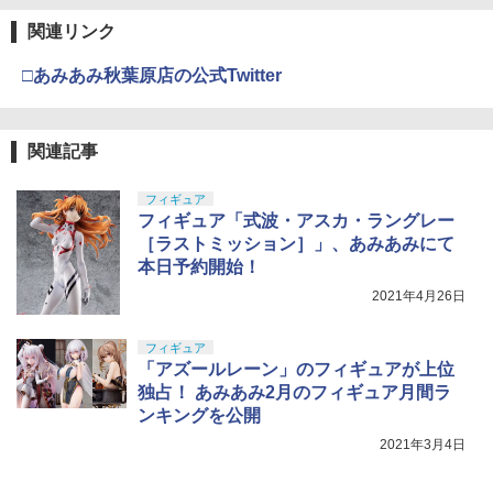
東京マルイ (TOKYO MARUI) ガスブロー
4
バックマシンガン No.14 20式 5.56mm
関連リンク
GSIクレオス Mr.トップコート 水性プレ
小銃 18歳以上 ガスブローバック
4
ミアムトップコートスプレー つや消し 8
□あみあみ秋葉原店の公式Twitter
8ml ホビー用仕上材 B603
￥235,000
￥710
関連記事
東京マルイ(TOKYO MARUI) No.16 H&K
5
USP 10歳以上エアーHOPハンドガン 手
タミヤ(TAMIYA) メイクアップ材シリー
動
フィギュア
5
ズ No.3 タミヤセメント(角びん) 40ml 模
フィギュア「式波・アスカ・ラングレー
型用接着剤 87003
￥2,795
［ラストミッション］」、あみあみにて
本日予約開始！
￥184
2021年4月26日
フィギュア
「アズールレーン」のフィギュアが上位
独占！ あみあみ2月のフィギュア月間ラ
ンキングを公開
2021年3月4日