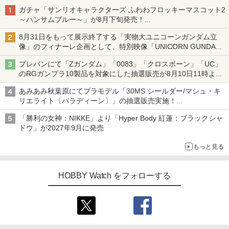
ガチャ「サンリオキャラクターズ ふわわフロッキーマスコット2
～ハンサムブルー～」が8月下旬発売！
ポチャッコやタキシードサムたちがブルーなハンサム仕様で登場
8月31日をもって展示終了する「実物大ユニコーンガンダム立
像」のフィナーレ企画として、特別映像「UNICORN GUNDAM
Statue ― BEYOND POSSIBILITY ―」が8月22日より限定上映
プレバンにて「Zガンダム」「0083」「クロスボーン」「UC」
のRGガンプラ10製品を対象にした抽選販売が8月10日11時より
実施！
あみあみ秋葉原にてプラモデル「30MS シールダー/マシュ・キ
リエライト〔パラディーン〕」の抽選販売実施！
「30MS オプションパーツセット29(アクションウエアβ)」も対
「勝利の女神：NIKKE」より「Hyper Body 紅蓮：ブラックシャ
象
ドウ」が2027年9月に発売
もっと見る
HOBBY Watch をフォローする