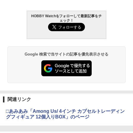
￥4,440
￥4,200
￥3,384
HOBBY Watchをフォローして最新記事をチ
ェック！
タミヤ クラフトツールシリーズ No.123
TAMASHII NATIONS S.H.フィギュアー
HG 機動戦士ガンダム00 グラハム専用ユ
東京マルイ (TOKYO MARUI) ガスブロー
2
2
2
2
先細薄刃ニッパー (ゲートカット用) プラ
ツ ONE PIECE シャンクス -マリンフォ
ニオンフラッグカスタム 1/144スケール
バックマシンガン No.14 20式 5.56mm
モデル用工具 74123
ード頂上決戦- 約165mm PVC&ABS&布
色分け済みプラモデル
小銃 18歳以上 ガスブローバック
製 塗装済み可動フィギュア
￥2,781
￥1,850
￥196,000
￥8,918
Google 検索で当サイトの記事を優先表示させる
GSIクレオス Mr.トップコート 水性プレ
BANDAI SPIRITS(バンダイ スピリッツ)
東京マルイ(TOKYO MARUI) No.21 H&K
3
3
3
ミアムトップコートスプレー 光沢 88ml
TAMASHII NATIONS S.H.フィギュアー
30MS Fate/Grand Order アルトリア・
USP HG 18歳以上エアーHOPハンドガン
3
ホビー用仕上材 B601
ツ（真骨彫製法） 仮面ライダーBLACK
キャスター 色分け済みプラモデル
RX 約150mm PVC&ABS&布製 塗装済み
￥3,409
可動フィギュア
￥748
￥7,800
￥11,000
関連リンク
クラウンモデル AK47 10歳以上 エアー
4
タミヤ(TAMIYA) メイクアップ材シリー
BANDAI SPIRITS(バンダイスピリッツ)
コッキングライフル ブラック
4
4
□あみあみ「Among Us/ 4インチ カプセルトレーディン
ズ No.3 タミヤセメント(角びん) 40ml 模
30MS SIS-H00 セスティエ[カラーC] 色
グフィギュア 12個入りBOX」のページ
型用接着剤 87003
TAMASHII NATIONS S.H.フィギュアー
分け済みプラモデル
￥4,761
4
ツ 攻殻機動隊 THE GHOST IN THE SHE
LL 草薙素子 約140mm PVC&ABS製 塗
￥184
￥4,682