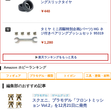
￥1,850
【当店独自で＋P10倍★要エントリー】
ングスリックタイヤ
4
【中古】[PTM] プレミアムバンダイ限定
HG 1/144 デスティニーガンダムSpecII
2026年8月予約 ガチャ【mojojojo フィ
￥440
4
[最終決戦イメージカラー] 機動戦士ガン
ギュアマスコット Vol.4 コンプリート 4
ダムSEED FREEDOM(シード フリーダ
東京マルイ 電動ガン P-90用スペアマガ
種セット カプセルトイ】ガチャガチャ
4
ム) プラモデル(5068859) バンダイスピ
ジン
ガチャ フルコンプ
リッツ(20250831)
タミヤ ミニ四駆特別企画(パーツ) HG ネ
5
￥2,421
￥2,180
ジ付きベアリングブッシュセット 95319
￥6,151
￥1,280
【限定販売】Lucrea(ルクリア) 無職転生
5
【グッドスマイルカンパニー】PLAMAT
東京マルイ FINEST BB 0.25g 4000発入
5
5
III 〜異世界行ったら本気だす〜 エリス
楽天ランキングをもっと見る
EA DF ケリー バニーVer. [プラスチック
(1kg)
完成品フィギュア[メガハウス]《03月予
モデル キット]【2027年2月発売】[グッ
約》
ズ]
￥2,468
Amazon ホビーランキング
￥24,750
￥6,210
フィギュア
プラモデル・模型
トイガン
工具・塗装・材料
編集部のおすすめ記事
タカラトミー(TAKARA TOMY) T-SPAR
BANDAI SPIRITS(バンダイ スピリッツ)
東京マルイ(TOKYO MARUI) No.25 コル
LOCTITE(ロックタイト) シールはがし
プラモデル
ゲームグッズ
1
1
1
1
K トランスフォーマー ニューレジェンズ
30MS SIS-J00 メルンジャ[カラーA] 色
ト ガバメント HG 18歳以上エアーHOP
プレミアム 220ml
スクエニ、プラモデル「フロントミッシ
NL-07 サウンドウェーブ 可動フィギュア
分け済みプラモデル
ハンドガン
ョン Vol.2」を12月21日に発売
￥962