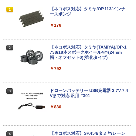
タカラトミー T−SPARKプラモデル RMZ
タカラトミー MPG-25 ブロードキャスト
【楽天ランキング1位】【 CYMA 製】 東
【ネコポス対応】タミヤ/OP.113/インナ
1
1
1
1
−015 セイバータイガー レイヴン仕様
&スチールジョー MPG25ブロ-ドキヤス
京マルイ BBローダー XL 互換タイプ 47
ースポンジ
トスチ-ルジヨ- [MPG25ブロ-ドキヤスト
0発 BB弾ローダー クリアボディ 電動ガ
スチ-ルジヨ-]
ン / ガスガン マガジン対応 | BB弾 ロー
￥5,710
￥176
ダー 手動 スケルトン 透明 CY-C127
￥21,990
￥1,380
【ネコポス対応】タミヤ(TAMIYA)/OP-1
2
『聖戦士ダンバイン』 チャム・ファウ
738/18本スポークホイール4本(24mm
2
【SP698】 (プラモデル)
1/7 『＜物語＞シリーズ』 戦場ヶ原ひた
幅・オフセット0)(強化タイプ)
2
ぎ Remaster Project (塗装済み完成品フ
東京マルイ ノンフロン・ガンパワー300
2
ィギュア)
g [ガスガン用ガス]
￥5,929
￥792
￥22,000
￥1,670
ドローンバッテリー USB充電器 3.7V-7.4
3
【中古】 バンダイ 機動戦士ガンダム RG
3
Vまで対応 汎用 #301
1/144 OZ-00MS2BトールギスIII プラモ
【あみあみ限定特典】戦姫絶唱シンフォ
3
デル
Guns Modify M4MWS トリガーボック
ギアXV マリア・カデンツァヴナ・イヴ
3
￥830
ススプリングセット◆マルイ GBB M4対
ビキニスタイル Gloss ver. 1/7 フィギュ
応 純正互換品 トリガースプリング ノッ
￥5,949
ア[Q-six]【送料無料】《01月予約》
カースプリング ハンマースプリング等
リペアにも
￥22,990
【ネコポス対応】SP.454/タミヤ/レーシ
4