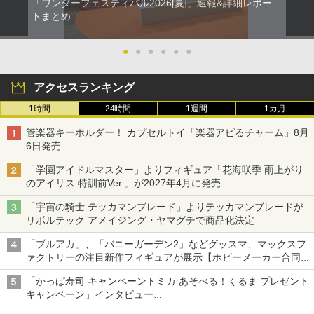
「ワンダーフェスティバル2026[夏]」速報&詳細レポー
トまとめ
●
●
●
●
●
●
アクセスランキング
1時間
24時間
1週間
1カ月
管楽器キーホルダー！ カプセルトイ「楽器アピるチャーム」8月
6日発売
チューバ、テナサクなど5種各3色
「学園アイドルマスター」よりフィギュア「花海咲季 雨上がり
のアイリス 特訓前Ver.」が2027年4月に発売
「宇宙の騎士 テッカマンブレード」よりテッカマンブレードが
リボルテック アメイジング・ヤマグチで商品化決定
「ブルアカ」、「バニーガーデン2」などグッスマ、マックスフ
ァクトリーの注目新作フィギュアが展示【ホビーメーカー合同展
示会】
「かっぱ寿司 キャンペーントミカ あそべる！くるま プレゼント
キャンペーン」インタビュー
子どもが楽しめるかっぱ寿司ならではの体験とコラボの楽しさを