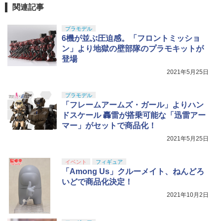
装済み可動フィギュア
関連記事
東京マルイ No.10 ハイキャパ5.1 10歳以
5
￥9,000
上 電動ブローバック フルオート
プラモデル
GSIクレオス Mr.トップコート 水性プレ
BANDAI SPIRITS(バンダイ スピリッツ)
5
5
6機が並ぶ圧迫感。「フロントミッショ
ミアムトップコートスプレー つや消し 8
HGAW 機動新世紀ガンダムX ガンダムエ
￥3,815
8ml ホビー用仕上材 B603
アマスター 1/144スケール 色分け済みプ
ン」より地獄の壁部隊のプラモキットが
タカラトミー(TAKARA TOMY) T-SPAR
ラモデル
5
登場
K トランスフォーマー ニューレジェンズ
￥710
2021年5月25日
NL-06 オートボット コスモス 可動フィ
￥3,782
ギュア
プラモデル
￥4,440
「フレームアームズ・ガール」よりハン
ドスケール 轟雷が搭乗可能な「迅雷アー
マー」がセットで商品化！
2021年5月25日
イベント
フィギュア
「Among Us」クルーメイト、ねんどろ
いどで商品化決定！
2021年10月2日