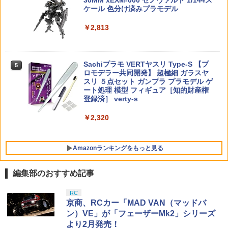
～天才たちの恋愛頭脳戦～ 藤原千花【在
30MM xEXM-000 ゼノヴァルト 1/144ス
電動おもちゃ (黄（Yellow）)
庫品】
ケール 色分け済みプラモデル
￥24,900
￥1,880
￥7,000
￥2,813
INNO Models 1/64 Toyota セリカ GT-F
PROTEC リコイルスプリング RSPシリ
5
5
OUR (ST165) 1991 モンテカルロラリー
ーズ RSP/L 東京マルイ デザートイーグ
ウィナー C. Sainz/L. Moya (ST165R-91
タカラトミー(TAKARA TOMY) T-SPAR
ル対応 プロテック カスタムスプリング
5
MCW)通販 プレゼント ギフト モデルカ
K トランスフォーマー ニューレジェンズ
バネ ばね 発条 エアガンパーツ カスタム
送料無料 WRAP-UP REAL 3Dディテー
5
ー ミニカー 完成品 模型
2026年8月下旬 再販 エンスカイ ばら 3
NL-06 オートボット コスモス 可動フィ
Sachiプラモ VERTヤスリ Type-S 【プ
パーツ ガスガン部品 ガスガンパーツ カ
ルアップデカール 【YOKOMO SUNRIS
5
5
個/5個/BOX11個入り スター・ウォーズ
ギュア
ロモデラー共同開発】 超極細 ガラスヤ
スタム部品 交換パーツ 交換部品 ガスガ
E/MARCURY AE86 LEVIN用】#0016-12
マンダロリアン グローグー ソフビパペ
スリ ５点セット ガンプラ プラモデル ゲ
ンアクセサリー ガスガンオプション
￥4,873
ットマスコット 1BOX PVC
ート処理 模型 フィギュア［知的財産権
￥4,440
￥2,255
登録済］ verty-s
￥1,480
￥5,380
￥2,320
Amazonランキングをもっと見る
編集部のおすすめ記事
東京マルイ(TOKYO MARUI) No.25 コル
LOCTITE(ロックタイト) シールはがし
RC
1
1
ト ガバメント HG 18歳以上エアーHOP
プレミアム 220ml
京商、RCカー「MAD VAN（マッドバ
ハンドガン
ン）VE」が「フェーザーMk2」シリーズ
￥1,013
より2月発売！