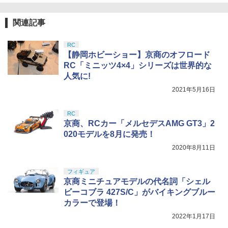
クラウンモデル AK47 10歳以上 エアー
5
コッキングライフル ブラック
関連記事
GSIクレオス Mr.トップコート 水性プレ
5
ミアムトップコートスプレー つや消し 8
￥4,761
8ml ホビー用仕上材 B603
RC
【静岡ホビーショー】京商のオフロード
￥710
RC「ミニッツ4×4」シリーズは世界的な
人気に!
2021年5月16日
RC
京商、RCカー「メルセデスAMG GT3」2
020モデルを8月に発売！
2020年8月11日
フィギュア
京商ミニチュアモデルの代名詞「シェル
ビーコブラ 427S/C」がバイキングブルー
カラーで登場！
2022年1月17日