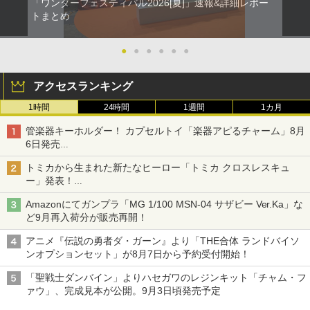
「ワンダーフェスティバル2026[夏]」速報&詳細レポー
トまとめ
●
●
●
●
●
●
アクセスランキング
1時間
24時間
1週間
1カ月
管楽器キーホルダー！ カプセルトイ「楽器アピるチャーム」8月
6日発売
チューバ、テナサクなど5種各3色
トミカから生まれた新たなヒーロー「トミカ クロスレスキュ
ー」発表！
詳細は後日公開予定
Amazonにてガンプラ「MG 1/100 MSN-04 サザビー Ver.Ka」な
ど9月再入荷分が販売再開！
アニメ『伝説の勇者ダ・ガーン』より「THE合体 ランドバイソ
ンオプションセット」が8月7日から予約受付開始！
「聖戦士ダンバイン」よりハセガワのレジンキット「チャム・フ
ァウ」、完成見本が公開。9月3日頃発売予定