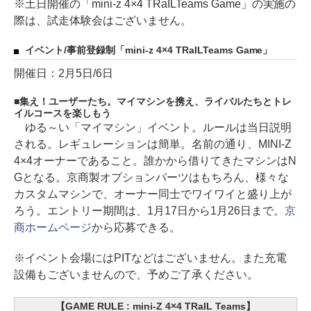
※土日開催の「mini-z 4×4 TRaILTeams Game」の実施の
際は、試走体験会はございません。
イベント/事前登録制「mini-z 4×4 TRaILTeams Game」
開催日：2月5日/6日
集え！ユーザーたち。マイマシンを携え、ライバルたちとトレ
イルコースを楽しもう
ゆる～い「マイマシン」イベント。ルールは当日説明
される。レギュレーションは簡単。名前の通り、MINI-Z
4×4オーナーであること。誰かから借りてきたマシンはN
Gとなる。京商製オプションパーツはもちろん、様々な
カスタムマシンで、オーナー同士でワイワイと盛り上が
ろう。エントリー期間は、1月17日から1月26日まで。
京
商ホームページ
から応募できる。
※イベント会場にはPITなどはございません。また充電
設備もございませんので、予めご了承ください。
【GAME RULE : mini-Z 4×4 TRaIL Teams】