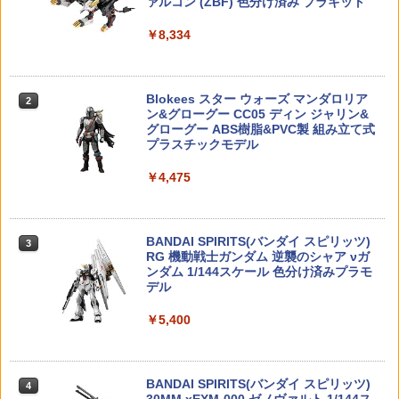
ァルコン (ZBF) 色分け済み プラキット
￥1,280
￥4,440
￥8,334
フジミ 1/12 スーパーヒーローシリーズN
Maple Leaf Macaron Transformers De
2
2
o.5 バトルホッパー【SUH-5】 プラモデ
【限定2025個】大谷翔平 ミニ ボブルヘ
cepticons ホップパッキン Green (硬度
2
ル
ッド FOCO MLB公式 ロサンゼルス・ド
50/VSR＆GBB)
ラジコン RCカー 走るウンチ うんちラジ
2
TAMASHII NATIONS オリジン・オブ・
ジャース フィギュア シリアルナンバー
コン おならが鳴る 電池式 コントローラ
2
バルキリー 超時空要塞マクロス VF-1J
Blokees スター ウォーズ マンダロリア
入り 首振り人形 LA Dodgers バブルヘ
ー おもしろグッズ おもちゃ (管理S) 送
2
￥4,400
￥760
バルキリー45th Anniv. 約225mm ABS&
ン&グローグー CC05 ディン ジャリン&
ッド メジャーリーグ 野球 限定グッズ sh
料無料
ダイキャスト製 塗装済み可動フィギュア
グローグー ABS樹脂&PVC製 組み立て式
ohei ohtani 人気 ドジャースグッズ コレ
プラスチックモデル
クション 海外 プレゼント ボブルヘッド
￥1,353
￥22,840
BANDAI SPIRITS RG ユニコーンガンダ
Kanetsune シューティング用ターゲッ
3
3
￥4,475
￥6,930
ム 機動戦士ガンダムUC
ト 金属標的 達人くん 6枚入 的紙 標的 的
板 射的板 ターゲットペーパー ターゲッ
トシート シューティングペーパー 射撃
【楽天ランキング1位入賞】ゆらゆらイ
￥4,510
3
TAMASHII NATIONS S.H.フィギュアー
用ターゲット
カちゃん イカおもちゃ 充電式 子供用 知
3
ツ 呪術廻戦 伏黒甚爾 約155mm PVC&A
BANDAI SPIRITS(バンダイ スピリッツ)
トイ・ストーリー リアルサイズトーキン
育玩具 障害物回避 親子遊び ダンシング
3
3
BS製 塗装済み可動フィギュア
RG 機動戦士ガンダム 逆襲のシャア νガ
グフィギュア バズ・ライトイヤー
電動おもちゃ (ピンク（pink）)
￥920
ンダム 1/144スケール 色分け済みプラモ
デル
￥13,900
￥6,959
￥1,880
HG 1/144 ブラックナイトスコードカル
4
ラ BANDAI SPIRITS（バンダイ スピリ
￥5,400
ッツ） 機動戦士ガンダムSEED FREEDO
【室内シューティングにピッタリ】EAG
4
M プラモデル ガンプラ （デジタルライ
LE FORCEジュラコンミリタリーターゲ
フ）
タカラトミー(TAKARA TOMY) T-SPAR
ット#5401V2★イーグル模型
【楽天ランキング1位入賞】ゆらゆらイ
4
4
【新品】グッドスマイルカンパニー ねん
K トランスフォーマー ミッシングリンク
カちゃん イカおもちゃ 充電式 子供用 知
4
どろいどどーる かぐや様は告らせたい？
D-01 サウンドウェーブ 可動フィギュア
BANDAI SPIRITS(バンダイ スピリッツ)
育玩具 障害物回避 親子遊び ダンシング
￥4,680
4
￥1,270