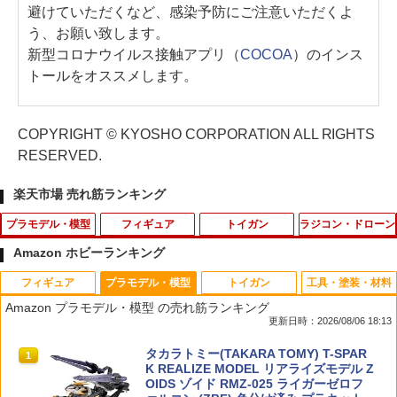
避けていただくなど、感染予防にご注意いただくよ
う、お願い致します。
新型コロナウイルス接触アプリ（
COCOA
）のインス
トールをオススメします。
COPYRIGHT © KYOSHO CORPORATION ALL RIGHTS
RESERVED.
楽天市場 売れ筋ランキング
プラモデル・模型
フィギュア
トイガン
ラジコン・ドローン
Amazon ホビーランキング
フィギュア
プラモデル・模型
トイガン
工具・塗装・材料
コトブキヤ 『アルカナディア』 ヴェル
【最大1,000円OFFクーポン11日1:59
44マグナム 自動8連発 PANTHER カネキ
モバイルバッテリー 防火ケース 耐火バ
1
1
1
1
Amazon プラモデル・模型 の売れ筋ランキング
ルッタ First Engage Ver. (ファーストエ
迄】【中古】 美品 バンダイ ドラゴンボ
ャップ対応 日本製 火薬銃 熊よけ 鳥よけ
ッグ リポバッテリー セーフティーバッ
更新日時：2026/08/06 18:13
ンゲージVer.) プラモデル AA002 【2月
ール 一番くじ ドラゴンボール THE CHR
害獣対策 トイガン ピストル / ハヤシ玩具
グ 防爆 難燃 防水 大容量 2WAY ショルダ
予約】
ONICLE OF GOKU ラストワン賞 大猿悟
製作所 [ 新品 ]
ー ドローン ラジコン バッテリー 収納 持
タカラトミー(TAKARA TOMY) T-SPAR
タカラトミー(TAKARA TOMY) T-SPAR
空 SOFVICS フィギュア
ち運び 215×165×145mm ブラック シル
1
1
K トランスフォーマー ニューレジェンズ
K REALIZE MODEL リアライズモデル Z
バー
￥4,180
￥495
NL-07 サウンドウェーブ 可動フィギュア
OIDS ゾイド RMZ-025 ライガーゼロフ
￥6,602