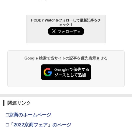
￥3,384
HOBBY Watchをフォローして最新記事をチ
GSIクレオス Mr.トップコート 水性プレ
東京マルイ (TOKYO MARUI) ガスブロー
2
2
ェック！
ミアムトップコートスプレー 光沢 88ml
バックマシンガン No.14 20式 5.56mm
ホビー用仕上材 B601
小銃 18歳以上 ガスブローバック
￥748
￥187,000
Google 検索で当サイトの記事を優先表示させる
タミヤ クラフトツールシリーズ No.123
東京マルイ(TOKYO MARUI) No.21 H&K
3
3
先細薄刃ニッパー (ゲートカット用) プラ
USP HG 18歳以上エアーHOPハンドガン
モデル用工具 74123
￥3,409
￥2,691
東京マルイ No.10 ハイキャパ5.1 10歳以
4
関連リンク
タミヤ(TAMIYA) メイクアップ材シリー
上 電動ブローバック フルオート
4
ズ No.3 タミヤセメント(角びん) 40ml 模
□京商のホームページ
型用接着剤 87003
￥3,815
□「2022京商フェア」のページ
￥184