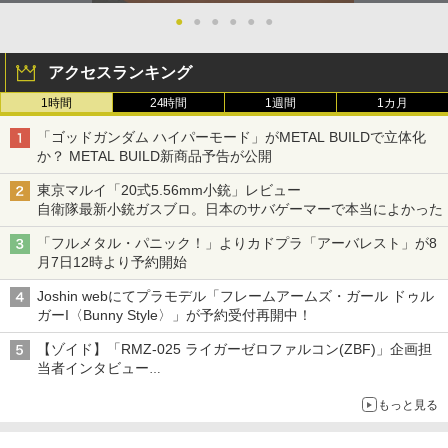
●
●
●
●
●
●
アクセスランキング
1時間
24時間
1週間
1カ月
「ゴッドガンダム ハイパーモード」がMETAL BUILDで立体化
か？ METAL BUILD新商品予告が公開
東京マルイ「20式5.56mm小銃」レビュー
自衛隊最新小銃ガスブロ。日本のサバゲーマーで本当によかった
「フルメタル・パニック！」よりカドプラ「アーバレスト」が8
月7日12時より予約開始
Joshin webにてプラモデル「フレームアームズ・ガール ドゥル
ガーI〈Bunny Style〉」が予約受付再開中！
【ゾイド】「RMZ-025 ライガーゼロファルコン(ZBF)」企画担
当者インタビュー
ZBFから従来デザインまで再現可能なボリューム満点のキット
もっと見る