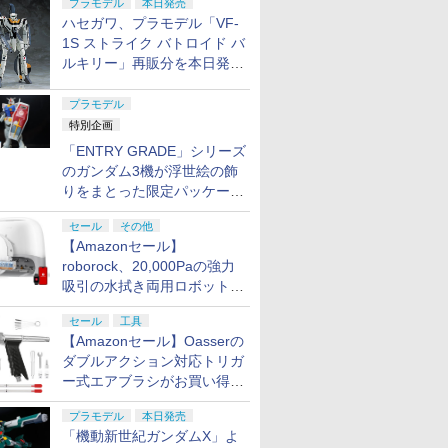
プラモデル
本日発売
プ
ハセガワ、プラモデル「VF-
1S ストライク バトロイド バ
ルキリー」再販分を本日発
売！
プラモデル
特別企画
「ENTRY GRADE」シリーズ
のガンダム3機が浮世絵の飾
りをまとった限定パッケージ
で8月29日に発売！ お土産
セール
その他
にもピッタリ!?【ガンダムベ
【Amazonセール】
ース撮り下ろし】
roborock、20,000Paの強力
吸引の水拭き両用ロボット掃
除機「Qrevo Curv 2 Flow」
セール
工具
がお買い得！
【Amazonセール】Oasserの
ダブルアクション対応トリガ
ー式エアブラシがお買い得価
格で登場！
プラモデル
本日発売
「機動新世紀ガンダムX」よ