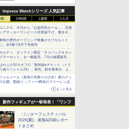
定
Impress Watchシリーズ 人気記事
時間
24時間
1週間
1カ月
ユニクロ、今日から「お盆特別セール」。涼感
シアサッカーワンピース待望値下げ、撥水ギア
ショーツは1990円に
東映の歴代オープニング映像がカプセルトイ
に。全5種で8月下旬発売
カルディ、オンライン限定「ネコバッグ＆タン
ブラーセット」を一般販売。7月の抽選販売の
当選無効分
はやぶさ50％オフの「新幹線eチケット（トク
だ値スペシャル28）」発売。秋冬乗車分、えき
ねっと限定
フェルメール《真珠の耳飾りの少女》展のグッ
ズ公開。図録/ミッフィー/葬送のフリーレンほ
か、注目ブランドコラボが実現
もっと見る
新作フィギュアが一挙発表！「ワンフ
ェス2026[夏]」特集
「ワンダーフェスティバル
2026[夏]」速報&詳細レポー
トまとめ