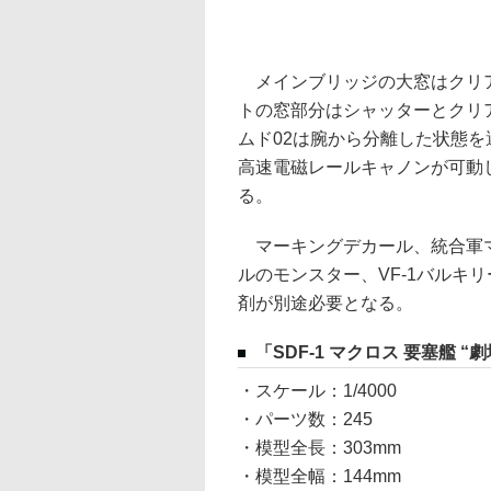
メインブリッジの大窓はクリア
トの窓部分はシャッターとクリ
ムド02は腕から分離した状態を
高速電磁レールキャノンが可動
る。
マーキングデカール、統合軍マ
ルのモンスター、VF-1バルキ
剤が別途必要となる。
「SDF-1 マクロス 要塞艦 
・スケール：1/4000
・パーツ数：245
・模型全長：303mm
・模型全幅：144mm