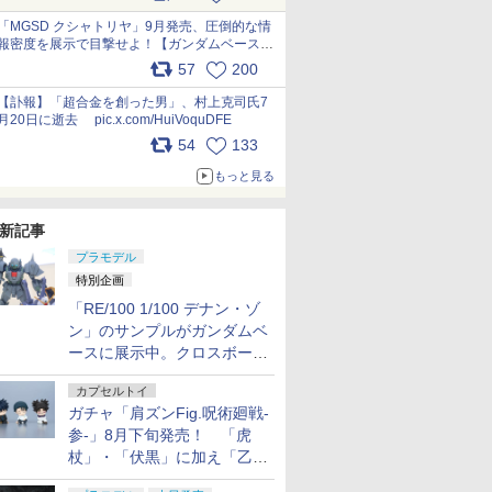
最新フォーマットでキット化！
pic.x.com/nszPIDTpbg
「MGSD クシャトリヤ」9月発売、圧倒的な情
報密度を展示で目撃せよ！【ガンダムベース撮
り下ろし】 pic.x.com/3rPjsfk7qZ
57
200
【訃報】「超合金を創った男」、村上克司氏7
月20日に逝去 pic.x.com/HuiVoquDFE
54
133
もっと見る
新記事
プラモデル
特別企画
「RE/100 1/100 デナン・ゾ
ン」のサンプルがガンダムベ
ースに展示中。クロスボー
ン・バンガードの制式量産機
カプセルトイ
が間もなく発送【ガンダムベ
ガチャ「肩ズンFig.呪術廻戦-
ース撮り下ろし】
参-」8月下旬発売！ 「虎
杖」・「伏黒」に加え「乙
骨」・「脹相」がラインナッ