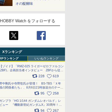
オの醍醐味
HOBBY Watch をフォローする
Xランキング
RPランキング
いいねランキング
【ゾイド】「RMZ-025 ライガーゼロファルコン
(ZBF)」企画担当者インタビュー ZBFから従来
デザインまで再現可能なボリューム満点のキッ
228
619
ト pic.x.com/6zOqQAQKkX
野中剛氏や寺野彰氏が登壇！ BS-TBS「Ｘ年
後の関係者たち」、8月6日21時放送分のテーマ
は「超合金」！ pic.x.com/uWyt1uyuFm
95
258
ガンプラ「HG 1/144 ガンダムレオパルド」レ
ビュー 『機動新世紀ガンダムX』30周年！イ
ンナーアームガトリングの変形機構まで再現し
94
267