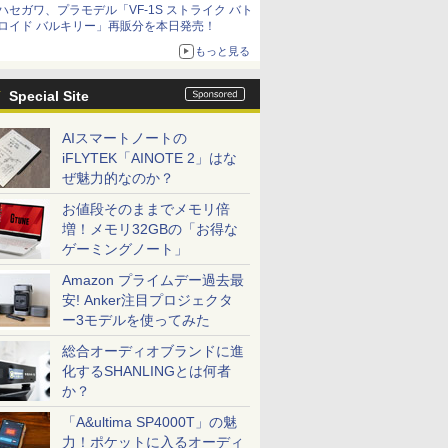
ハセガワ、プラモデル「VF-1S ストライク バト
コラボの楽しさを追求
ロイド バルキリー」再販分を本日発売！
もっと見る
Special Site
AIスマートノートの
iFLYTEK「AINOTE 2」はな
ぜ魅力的なのか？
お値段そのままでメモリ倍
増！メモリ32GBの「お得な
ゲーミングノート」
Amazon プライムデー過去最
安! Anker注目プロジェクタ
ー3モデルを使ってみた
総合オーディオブランドに進
化するSHANLINGとは何者
か？
「A&ultima SP4000T」の魅
力！ポケットに入るオーディ