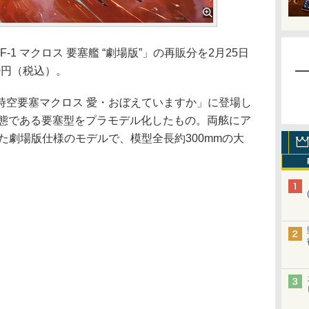
1 マクロス 要塞艦 “劇場版”」の再販分を2月25日
0円（税込）。
空要塞マクロス 愛・おぼえていますか」に登場し
航形態である要塞型をプラモデル化したもの。両舷にア
した劇場版仕様のモデルで、模型全長約300mmの大