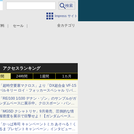
Impress サイト
全カテゴリ
材料
セール
アクセスランキング
時間
24時間
1週間
1カ月
「超時空要塞マクロス」より「DX超合金 VF-1S
バルキリー ロイ・フォッカースペシャル リバイ
バルVer.」本日発売！
「RE/100 1/100 デナン・ゾン」のサンプルがガ
ンダムベースに展示中。クロスボーン・バンガ
ードの制式量産機が間もなく発送【ガンダムベ
「MGSD クシャトリヤ」9月発売、圧倒的な情
ース撮り下ろし】
報密度を展示で目撃せよ！【ガンダムベース撮
り下ろし】
「かっぱ寿司 キャンペーントミカ あそべる！く
るま プレゼントキャンペーン」インタビュー
子どもが楽しめるかっぱ寿司ならではの体験と