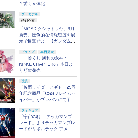
可愛く立体化
プラモデル
特別企画
「MGSD クシャトリヤ」9月
発売、圧倒的な情報密度を展
示で目撃せよ！【ガンダムベ
ース撮り下ろし】
プライズ
本日発売
「一番くじ 勝利の女神：
NIKKE CHAPTER8」本日よ
り順次発売！
玩具
「仮面ライダーアギト」25周
年記念商品「CSGフレイムセ
イバー」がプレバンにて予約
開始
フィギュア
「宇宙の騎士 テッカマンブ
レード」よりテッカマンブレ
ードがリボルテック アメイ
ジング・ヤマグチで商品化決