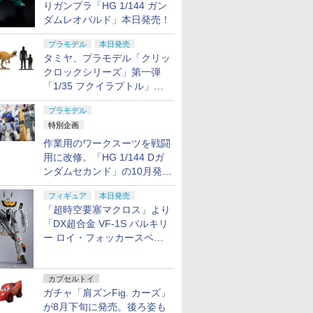
りガンプラ「HG 1/144 ガン
ダムレオパルド」本日発売！
プラモデル
本日発売
タミヤ、プラモデル「クリッ
クロックシリーズ」第一弾
「1/35 フクイラプトル」本
日発売！
プラモデル
特別企画
作業用のワークスーツを戦闘
用に改修。「HG 1/144 Dガ
ンダムセカンド」の10月発送
分が予約受付中【ガンダムベ
フィギュア
本日発売
ース撮り下ろし】
「超時空要塞マクロス」より
「DX超合金 VF-1S バルキリ
ー ロイ・フォッカースペシ
ャル リバイバルVer.」本日発
売！
カプセルトイ
ガチャ「肩ズンFig. カーズ」
が8月下旬に発売。後ろ姿も