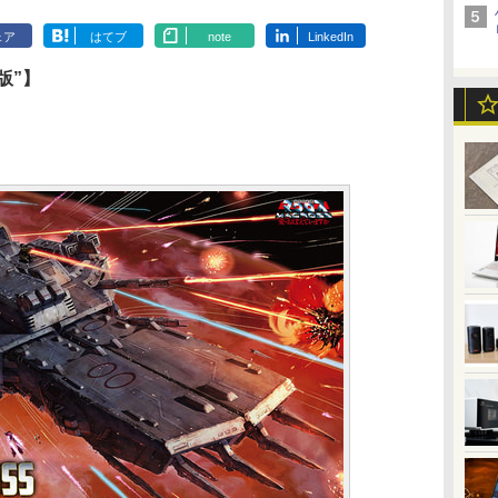
ェア
はてブ
note
LinkedIn
版”】