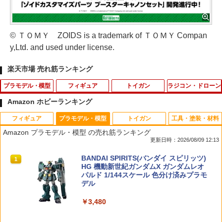
© ＴＯＭＹ ZOIDS is a trademark of ＴＯＭＹ Compan
y,Ltd. and used under license.
楽天市場 売れ筋ランキング
プラモデル・模型
フィギュア
トイガン
ラジコン・ドローン
Amazon ホビーランキング
フィギュア
プラモデル・模型
トイガン
工具・塗装・材料
HG 1/144 軽キャノン プラモデル 機動戦
ねんどろいど 『その着せ替え人形（ビス
ミニポーチ［戦人 senjin 迷彩 camo カ
タカラトミー ドリームトミカ SP トイ・
1
1
1
1
Amazon プラモデル・模型 の売れ筋ランキング
士Gundam GQuuuuuuX バンダイスピ
ク・ドール）は恋をする』 黒江雫 ノン
モ カモフラージュ サバゲー アウトドア
ストーリー 30周年 バズ・ライトイヤー
更新日時：2026/08/09 12:13
リッツ （ZP172171）
スケール 【2172】 (塗装済み可動フィギ
バッグ バック 小物入れ ポーチ MOLLE
NINJA ver．
ュア)
システム モールシステム コーデュラ CO
TAMASHII NATIONS S.H.フィギュアー
BANDAI SPIRITS(バンダイ スピリッツ)
RDURA」
1
1
￥2,180
￥640
ツ（真骨彫製法） 仮面ライダーBLACK
HG 機動新世紀ガンダムX ガンダムレオ
￥6,584
RX 約150mm PVC&ABS&布製 塗装済み
パルド 1/144スケール 色分け済みプラモ
￥1,320
可動フィギュア
デル
HG 1/144 ダブルオーライザー＋GNソー
タカラトミー TOMICA TUNES SINGLE
2
2
￥12,480
￥3,480
ドIII BANDAI SPIRITS バンダイ スピリ
【中古】開封)Mellojoy ミニ桜うさぎ[7
PACKS TOMICA＆TOM ／トミカとトム
2
ッツ プラモデル ガンダム ガンプラ 機動
9]
【エントリー最大10倍＆3％クーポン】
2
戦士ガンダム00 ダブルオー
【メール便送料無料】HITCALL 超精密