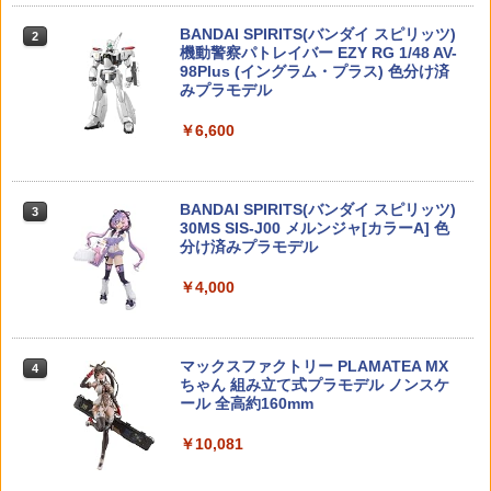
￥924
研磨 トレーサー ABS BB弾 0.2g 2000発
￥7,050
タカラトミー(TAKARA TOMY) T-SPAR
BANDAI SPIRITS(バンダイ スピリッツ)
ヒットコール 蓄光【あす楽】
2
2
￥2,530
K トランスフォーマー ニューレジェンズ
機動警察パトレイバー EZY RG 1/48 AV-
NL-07 サウンドウェーブ 可動フィギュア
98Plus (イングラム・プラス) 色分け済
￥1,470
みプラモデル
【全品5%ポイント】マジックフライング
3
￥4,440
ハズブロ スター・ウォーズ ブラックシ
ボール フライングボール 本物 空飛ぶボ
HG 邪虎丸 (魔神英雄伝ワタル)【新品】
3
3
￥6,600
リーズ ゲームストップ限定 6インチ アク
ール LEDライト付き ジャイロボール 浮
BANDAI バンダイ プラモデル バンダイH
ションフィギュア 『リパブリック・コマ
くボール ドローン 使いやすい
Gシリーズ 【宅配便のみ】
ZC LEOPARD AEG ナイロンファイバー
3
ンド』 RC-1262 (スコーチ) STAR WAR
強化ピストン CNCフルティース 14T +
S THE BLACK SERIES GAMING GREA
TAMASHII NATIONS S.H.フィギュアー
ナイロンファイバーピストンヘッド◆電
￥1,580
3
￥2,607
TS REPUBLIC COMMANDO SCORCH
ツ ONE PIECE シャンクス -マリンフォ
BANDAI SPIRITS(バンダイ スピリッツ)
動ガンメカボックス対応
3
ード頂上決戦- 約165mm PVC&ABS&布
30MS SIS-J00 メルンジャ[カラーA] 色
製 塗装済み可動フィギュア
分け済みプラモデル
￥7,980
￥1,880
BETAFPV マイクロナノモジュールアダ
アオシマ ザ・バイク No. 10 1/12 Honda
4
4
￥8,918
￥4,000
プター【ELRS NanoTXモジュール用】
NC31 CB400 SUPER FOUR 92 プラモ
デル 模型
送料無料◆るかっぷ 超かぐや姫！ 2種セ
＼エントリーでポイント10倍／【8月4日
￥2,090
4
4
ット (酒寄彩葉/かぐや) メガハウス フィ
20時〜8月11日1時59分まで】CYMA OZ
￥2,618
ギュア 【3月予約】
52TOYS BLINDBOX ディズニー プリン
マックスファクトリー PLAMATEA MX
ARK ARMAMENT タイプ フリップアッ
4
4
セス On the Run シリーズ ブラインドボ
ちゃん 組み立て式プラモデル ノンスケ
プ BUIS リアサイト/アイアンサイト サ
ックス フィギュア ガチャガチャ コレク
ール 全高約160mm
バゲー
￥8,380
ション 塗装済み コレクター・誕生日・
自動回避機能 USB充電式 360°回転 おも
5
バンダイ 新品 未組立品 新機動戦記
5
新年のギフトに最適 (一個入り)
￥10,081
￥1,933
ちゃ プレゼント 子供の日 【テレビで話
ガンダムW 1/144 シェンロンガンダ
題】フライングボール 回転式 遊び ギフ
ム プラモデル ガンプラ
￥1,650
ト おもちゃ ミニドローン 大人向け 飛ぶ
POP UP PARADE 『空の軌跡 the 2nd』
5