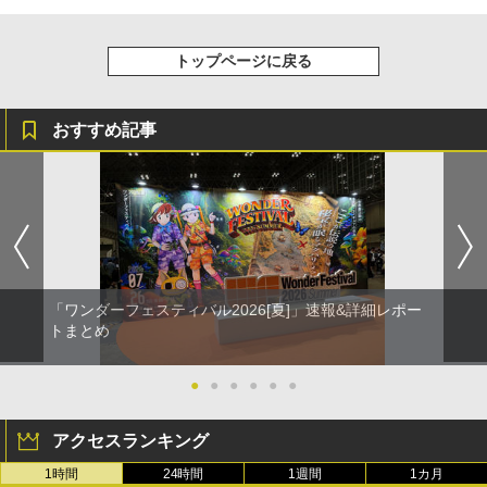
トップページに戻る
おすすめ記事
「ワンダーフェスティバル2026[夏]」速報&詳細レポー
トまとめ
●
●
●
●
●
●
アクセスランキング
1時間
24時間
1週間
1カ月