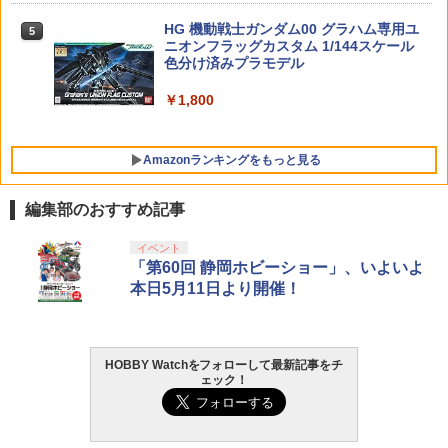
ボール 飛行ボール UFO LEDライト付き
レン L size (塗装済み完成品フィギュア)
￥2,980
軽量 クリスマス 贈り物 子供 リモコン付
HG 機動戦士ガンダム00 グラハム専用ユ
COWCOW TECHNOLOGY 強化ピスト
5
5
き 誕生日 ロータリー 浮遊
ニオンフラッグカスタム 1/144スケール
ンヘッド KSC/KWA Gシリーズ◆ピスト
￥8,613
【POP MART 公式ストア】THE MONS
色分け済みプラモデル
ンカップ Oリング 補修や強化に！ G17
5
TERS Big into Energy シリーズ ぬいぐ
￥2,530
G19 G23F G26 グロック GLOCK
るみペンダント 【1ピース】 エナジーラ
￥1,800
ブブ labubu ラブブ らぶぶ ポップマー
￥980
ト ブラインドボックス フィギュア おも
ちゃ ガチャガチャ プラモデル ギフト 推
Amazonランキングをもっと見る
し活 ポプマ 正規品
￥2,750
編集部のおすすめ記事
東京マルイ(TOKYO MARUI) No.25 コル
LOCTITE(ロックタイト) シールはがし
イベント
1
1
ト ガバメント HG 18歳以上エアーHOP
プレミアム 220ml
「第60回 静岡ホビーショー」、いよいよ
ハンドガン
本日5月11日より開催！
￥962
￥3,384
HOBBY Watchをフォローして最新記事をチ
ェック！
GSIクレオス Mr.トップコート 水性プレ
東京マルイ (TOKYO MARUI) ガスブロー
2
2
ミアムトップコートスプレー 光沢 88ml
バックマシンガン No.14 20式 5.56mm
ホビー用仕上材 B601
小銃 18歳以上 ガスブローバック