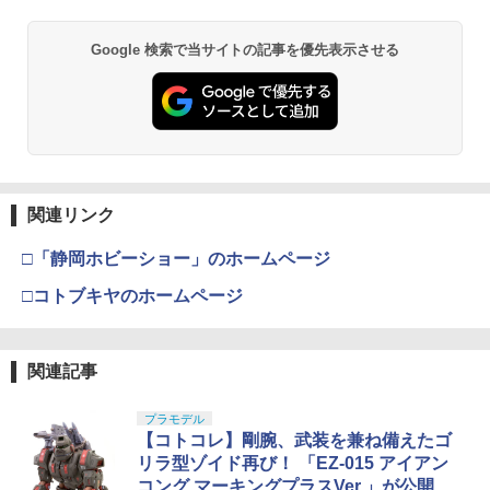
￥748
￥220,000
Google 検索で当サイトの記事を優先表示させる
タミヤ クラフトツールシリーズ No.123
東京マルイ(TOKYO MARUI) No.21 H&K
3
3
先細薄刃ニッパー (ゲートカット用) プラ
USP HG 18歳以上エアーHOPハンドガン
モデル用工具 74123
￥3,409
￥2,674
関連リンク
東京マルイ(TOKYO MARUI) No.16 H&K
4
マジ・スク+保護キャップセット
USP 10歳以上エアーHOPハンドガン 手
4
□「静岡ホビーショー」のホームページ
動
￥2,600
□コトブキヤのホームページ
￥2,666
関連記事
東京マルイ No.10 ハイキャパ5.1 10歳以
5
シリコンモールド クロムハート 4種 6.7×
5
上 電動ブローバック フルオート
プラモデル
3.6cm 柄型枠 爪飾り作成 多寸法設計 立
【コトコレ】剛腕、武装を兼ね備えたゴ
体彫刻 耐久 繰返し ハンドメイドネイル
￥3,815
(Bタイプ)
リラ型ゾイド再び！ 「EZ-015 アイアン
コング マーキングプラスVer.」が公開