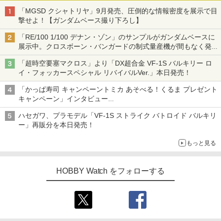
「MGSD クシャトリヤ」9月発売、圧倒的な情報密度を展示で目
撃せよ！【ガンダムベース撮り下ろし】
「RE/100 1/100 デナン・ゾン」のサンプルがガンダムベースに
展示中。クロスボーン・バンガードの制式量産機が間もなく発送
【ガンダムベース撮り下ろし】
「超時空要塞マクロス」より「DX超合金 VF-1S バルキリー ロ
イ・フォッカースペシャル リバイバルVer.」本日発売！
「かっぱ寿司 キャンペーントミカ あそべる！くるま プレゼント
キャンペーン」インタビュー
子どもが楽しめるかっぱ寿司ならではの体験とコラボの楽しさを
ハセガワ、プラモデル「VF-1S ストライク バトロイド バルキリ
追求
ー」再販分を本日発売！
もっと見る
HOBBY Watch をフォローする