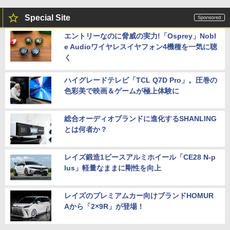
Special Site
エントリーなのに脅威の実力!「Osprey」Nobl
e Audioワイヤレスイヤフォン4機種を一気に聴
く
ハイグレードテレビ「TCL Q7D Pro」。圧巻の
色彩美で映画＆ゲームが極上体験に
総合オーディオブランドに進化するSHANLING
とは何者か？
レイズ鍛造1ピースアルミホイール「CE28 N-p
lus」軽量なままに剛性を向上
レイズのプレミアムカー向けブランドHOMUR
Aから「2×9R」が登場！