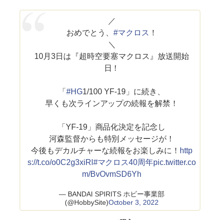
／
おめでとう、
#マクロス
！
＼
10月3日は『超時空要塞マクロス』放送開始
日！
「
#HG
1/100 YF-19」に続き、
早くも次ラインアップの続報を解禁！
「YF-19」商品化決定を記念し
河森監督からも特別メッセージが！
今後もデカルチャーな続報をお楽しみに！
http
s://t.co/o0C2g3xiRl
#マクロス40周年
pic.twitter.co
m/BvOvmSD6Yh
— BANDAI SPIRITS ホビー事業部
(@HobbySite)
October 3, 2022