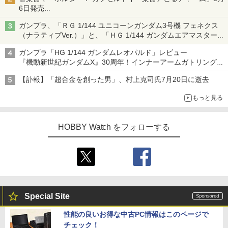
6日発売
チューバ、テナサクなど5種各3色
ガンプラ、「ＲＧ 1/144 ユニコーンガンダム3号機 フェネクス
（ナラティブVer.）」と、「ＨＧ 1/144 ガンダムエアマスターバ
ースト」再販
ガンプラ「HG 1/144 ガンダムレオパルド」レビュー
『機動新世紀ガンダムX』30周年！インナーアームガトリングの
変形機構まで再現し最新フォーマットでキット化！
【訃報】「超合金を創った男」、村上克司氏7月20日に逝去
もっと見る
HOBBY Watch をフォローする
Special Site
性能の良いお得な中古PC情報はこのページで
チェック！