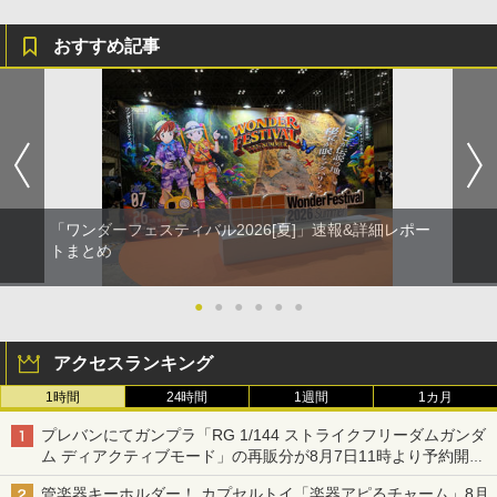
おすすめ記事
「ワンダーフェスティバル2026[夏]」速報&詳細レポー
トまとめ
●
●
●
●
●
●
アクセスランキング
1時間
24時間
1週間
1カ月
プレバンにてガンプラ「RG 1/144 ストライクフリーダムガンダ
ム ディアクティブモード」の再販分が8月7日11時より予約開
始！
管楽器キーホルダー！ カプセルトイ「楽器アピるチャーム」8月